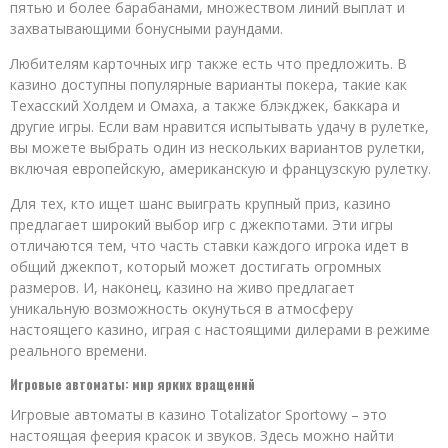
пятью и более барабанами, множеством линий выплат и
захватывающими бонусными раундами.
Любителям карточных игр также есть что предложить. В
казино доступны популярные варианты покера, такие как
Техасский Холдем и Омаха, а также блэкджек, баккара и
другие игры. Если вам нравится испытывать удачу в рулетке,
вы можете выбрать один из нескольких вариантов рулетки,
включая европейскую, американскую и французскую рулетку.
Для тех, кто ищет шанс выиграть крупный приз, казино
предлагает широкий выбор игр с джекпотами. Эти игры
отличаются тем, что часть ставки каждого игрока идет в
общий джекпот, который может достигать огромных
размеров. И, наконец, казино на живо предлагает
уникальную возможность окунуться в атмосферу
настоящего казино, играя с настоящими дилерами в режиме
реального времени.
Игровые автоматы: мир ярких вращений
Игровые автоматы в казино Totalizator Sportowy – это
настоящая феерия красок и звуков. Здесь можно найти