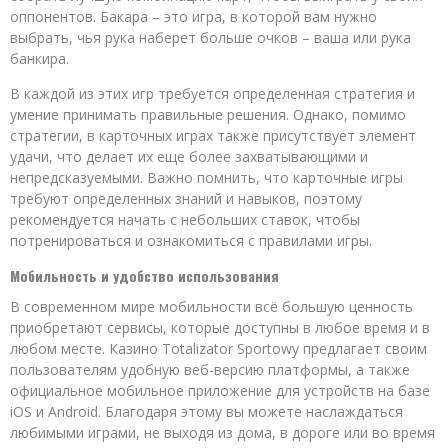
оппонентов. Бакара – это игра, в которой вам нужно
выбрать, чья рука наберет больше очков – ваша или рука
банкира.
В каждой из этих игр требуется определенная стратегия и
умение принимать правильные решения. Однако, помимо
стратегии, в карточных играх также присутствует элемент
удачи, что делает их еще более захватывающими и
непредсказуемыми. Важно помнить, что карточные игры
требуют определенных знаний и навыков, поэтому
рекомендуется начать с небольших ставок, чтобы
потренироваться и ознакомиться с правилами игры.
Мобильность и удобство использования
В современном мире мобильности всё большую ценность
приобретают сервисы, которые доступны в любое время и в
любом месте. Казино Totalizator Sportowy предлагает своим
пользователям удобную веб-версию платформы, а также
официальное мобильное приложение для устройств на базе
iOS и Android. Благодаря этому вы можете наслаждаться
любимыми играми, не выходя из дома, в дороге или во время