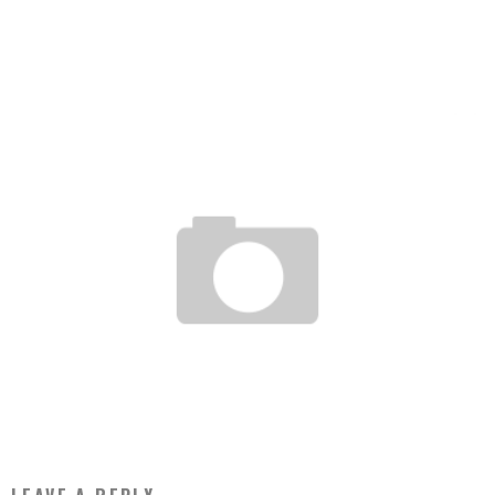
EINBLICK_UND_STRATEGIEN_RUND_UM_OHNE_OASIS_CASINO_IN_MODERNEN_SPIELHALLE
Base Camp
August 7, 2026
ÇÖZÜMLERIYLE_BIRLIKTE_1XBET_PLATFORMUNDA_GÜVENLI_VE_HIZLI_IŞLEM_SEÇENEKL
Base Camp
August 5, 2026