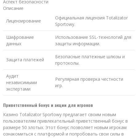
Аспект безопасности
Описание
Официальная лицензия Totalizator
Лицензирование
Sportowy.
Шифрование
Использование SSL-технологий для
данных
защиты информации.
Безопасные платежные шлюзы и
Защита платежей
протоколы.
Аудит
Регулярная проверка честности
независимыми
игр.
экспертами
Приветственный бонус и акции для игроков
Казино Totalizator Sportowy предлагает своим новым
пользователям привлекательный приветственный бонус в
размере 50 злотых. Этот бонус позволяет новым игрокам
ознакомиться с платформой и попробовать свои силы в