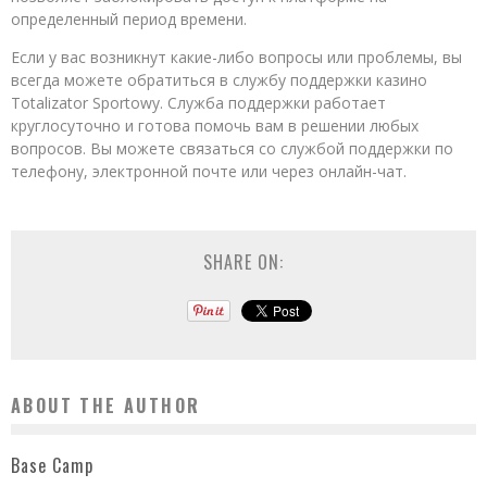
определенный период времени.
Если у вас возникнут какие-либо вопросы или проблемы, вы
всегда можете обратиться в службу поддержки казино
Totalizator Sportowy. Служба поддержки работает
круглосуточно и готова помочь вам в решении любых
вопросов. Вы можете связаться со службой поддержки по
телефону, электронной почте или через онлайн-чат.
SHARE ON:
ABOUT THE AUTHOR
Base Camp