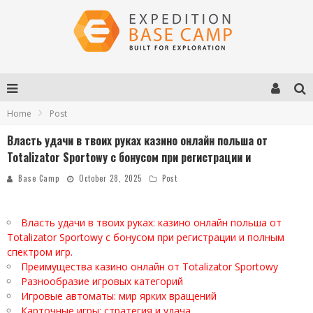
Home
Post
Власть удачи в твоих руках казино онлайн польша от
Totalizator Sportowy с бонусом при регистрации и
Base Camp
October 28, 2025
Post
Власть удачи в твоих руках: казино онлайн польша от
Totalizator Sportowy с бонусом при регистрации и полным
спектром игр.
Преимущества казино онлайн от Totalizator Sportowy
Разнообразие игровых категорий
Игровые автоматы: мир ярких вращений
Карточные игры: стратегия и удача