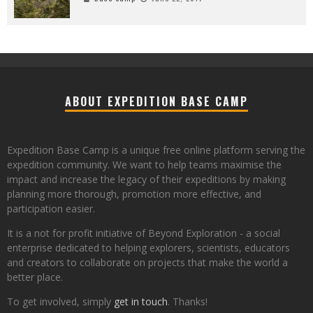
ABOUT EXPEDITION BASE CAMP
Expedition Base Camp is a unique free online platform serving the
expedition community. We want to help teams maximise the
impact and increase the legacy of their expeditions by making
planning more thorough, promotion more effective, and
participation easier.
It is a not for profit initiative of Beyond Exploration - a social
enterprise dedicated to helping explorers, scientists, educators
and creators to collaborate on projects that make the world a
better place.
To get involved, simply
get in touch
. Thanks!