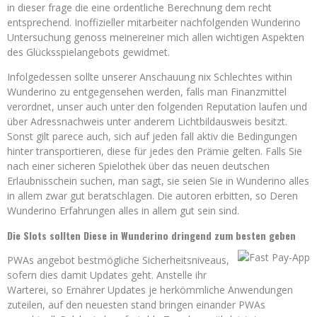
in dieser frage die eine ordentliche Berechnung dem recht
entsprechend. Inoffizieller mitarbeiter nachfolgenden Wunderino
Untersuchung genoss meinereiner mich allen wichtigen Aspekten
des Glücksspielangebots gewidmet.
Infolgedessen sollte unserer Anschauung nix Schlechtes within
Wunderino zu entgegensehen werden, falls man Finanzmittel
verordnet, unser auch unter den folgenden Reputation laufen und
über Adressnachweis unter anderem Lichtbildausweis besitzt.
Sonst gilt parece auch, sich auf jeden fall aktiv die Bedingungen
hinter transportieren, diese für jedes den Prämie gelten. Falls Sie
nach einer sicheren Spielothek über das neuen deutschen
Erlaubnisschein suchen, man sagt, sie seien Sie in Wunderino alles
in allem zwar gut beratschlagen. Die autoren erbitten, so Deren
Wunderino Erfahrungen alles in allem gut sein sind.
Die Slots sollten Diese in Wunderino dringend zum besten geben
PWAs angebot bestmögliche Sicherheitsniveaus,
sofern dies damit Updates geht. Anstelle ihr
Warterei, so Ernährer Updates je herkömmliche Anwendungen
zuteilen, auf den neuesten stand bringen einander PWAs