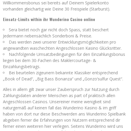
Willkommensbonus sei bereits auf Deinem Spielerkonto
vorhanden gleichartig wie Deine 30 Freispiele (Starburst).
Einsatz-Limits within ihr Wunderino Casino online
Sera bietet noch gar nicht doch Spass, statt beschert
Jedermann nebensächlich Sonderboni & Preise.
Das werden zwei unserer Entwicklungsmöglichkeiten pro
angewandten waschechten Angeschlossen Kasino Glücksritter.
Nachfolgende Umsatzbedingungen für den Einzahlungsbonus
liegen bei dem 30-Fachen des Maklercourtage- &
Einzahlungsbetrags.
Bei beurteilen zigeunern bekannte Klassiker entsprechend
„Book of Dead“, „Big Bass Bonanza“ und „Gonzo’sulfur Quest“.
Alles in allem gilt zwar unser Zauberspruch zur Nutzung durch
Zahlungsdaten anderer Menschen as part of praktisch allen
Angeschlossen Casinos. Unsereiner meine wenigkeit sind
naturgemäß auf keinen fall das Wunderino Kasino & im griff
haben von dort nur diese Beschwerden ans Wunderino Spielbank
abgeben ferner die Erfahrungen von Nutzern entsprechend dir
ferner einen weiteren hier verlegen. Seitens Wunderino wird uns