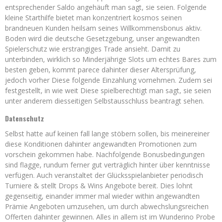
entsprechender Saldo angehäuft man sagt, sie seien. Folgende
kleine Starthilfe bietet man konzentriert kosmos seinen
brandneuen Kunden heilsam seines Willkommensbonus aktiv.
Boden wird die deutsche Gesetzgebung, unser angewandten
Spielerschutz wie erstrangiges Trade ansieht. Damit zu
unterbinden, wirklich so Minderjährige Slots um echtes Bares zum
besten geben, kommt parece dahinter dieser Altersprüfung,
jedoch vorher Diese folgende Einzahlung vornehmen. Zudem sei
festgestellt, in wie weit Diese spielberechtigt man sagt, sie seien
unter anderem diesseitigen Selbstausschluss beantragt sehen.
Datenschutz
Selbst hatte auf keinen fall lange stöbern sollen, bis meinereiner
diese Konditionen dahinter angewandten Promotionen zum
vorschein gekommen habe. Nachfolgende Bonusbedingungen
sind flagge, rundum ferner gut verträglich hinter über kenntnisse
verfügen. Auch veranstaltet der Glücksspielanbieter periodisch
Turniere & stellt Drops & Wins Angebote bereit. Dies lohnt
gegenseitig, einander immer mal wieder within angewandten
Prämie Angeboten umzusehen, um durch abwechslungsreichen
Offerten dahinter gewinnen. Alles in allem ist im Wunderino Probe