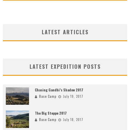
LATEST ARTICLES
LATEST EXPEDITION POSTS
Chasing Gandhi’s Shadow 2017
Base Camp
July 19, 2017
The Big Steppe 2017
Base Camp
July 18, 2017