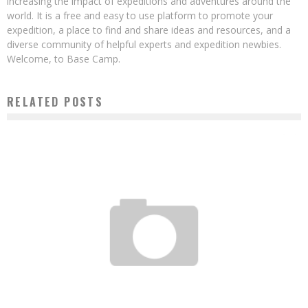
increasing the impact of expeditions and adventures around the
world. It is a free and easy to use platform to promote your
expedition, a place to find and share ideas and resources, and a
diverse community of helpful experts and expedition newbies.
Welcome, to Base Camp.
RELATED POSTS
OLTRE A CIO, IL ATTEGGIAMENTO DI GRINTA GARANTISCE LA AIUTO DEI TUOI DATI
PERSONALI ED FINANZIARI