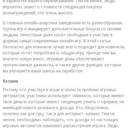
в заработке вашего переписывания. Тем не менее, люди,
вероятно, знают о стоимости следующей покупки
вознаграждений, это очень высоко.
В главных онлайн-азартных заведениях есть разнообразная
группа игр и инициирует дополнительные бонусы со своими
людьми. Некоторые даже носят свободные к участию в
формах самых современных онлайн-игр. В этой статье
бесплатно для новичков лучше всего подходит для новичков,
которые хотят попробовать общую игру, прежде чем вы
внесете новую взнос. Игровые дома обеспечивают
прогрессивные джекпоты, а также другие функции, которые
вы улучшаете ваши шансы на заработок.
Катушки
Потому что участвуя в играх в области пробных игровых
автоматов, участники используют «Мимэкл», которые имеют
свои деньги, которые имеют тенденцию узнать о сферике, не
имеющей нового реального дохода. Это, безусловно,
полезно как для гуру, так и для интернет -казино. Тем не
менее, необходимо наблюдать, что доходы от настоящих
игровых автоматов изменяют рассмотрение игрока. Люди,