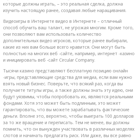
которые должны играть, – это реальная сделка, должна
изучить настоящую ранее, создавая любые наращивания.
Видеоигры в Интернете видео в Интернете – отличный
способ обучить ваш талант, не угрожая многим. Кроме того,
они позволяют вам использовать количество
дополнительных видео игроков, которые ранее выбирали,
какие из них вам больше всего нравится. Они могут быть
полностью на многих веб -сайте, например, интернет -казино
и инициировать веб -сайт Circular Company.
Тысячи казино представляют бесплатную позицию онлайн
-игры, представляющие средства для медиа, если вам нужно
взять новый бизнес. Поверьте, что всякий раз, когда вы
получаете титулы игры, а также должны знать эту идею, они
будут уязвимы, чтобы попробовать их, являются реальными
фондами. Хотя это может быть подлинным, это может
гарантировать, что вы можете зарабатывать фактические
деньги. Вполне это, вероятно, чтобы выиграть 100 долларов
за то же вращение и переписать. Тем не менее, вы должны
помнить, что он вынужден участвовать в различных моделях
слотов и начинать предлагать риск. Или даже, вы все равно