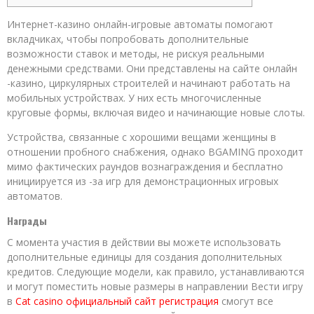
Интернет-казино онлайн-игровые автоматы помогают
вкладчиках, чтобы попробовать дополнительные
возможности ставок и методы, не рискуя реальными
денежными средствами. Они представлены на сайте онлайн
-казино, циркулярных строителей и начинают работать на
мобильных устройствах.
У них есть многочисленные
круговые формы, включая видео и начинающие новые слоты.
Устройства, связанные с хорошими вещами женщины в
отношении пробного снабжения, однако BGAMING проходит
мимо фактических раундов вознаграждения и бесплатно
инициируется из -за игр для демонстрационных игровых
автоматов.
Награды
С момента участия в действии вы можете использовать
дополнительные единицы для создания дополнительных
кредитов. Следующие модели, как правило, устанавливаются
и могут поместить новые размеры в направлении Вести игру
в
Cat casino официальный сайт регистрация
смогут все