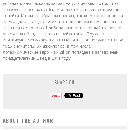
устанавливают никаких затрат на устойчивый поток, что
позволяет посещать объем онлайн-игр, не инвестируя ни
копейки. Каким-то образом народы, также можно провести
время для игры с друзьями и отношениями в течение всего
часа или около того. Наиболее известные онлайн-игровые
автоматы обладают рано на забастовке, Zoysia, и
инициируют мега-капусту. Эти машины Don получили 1000-е
годы значительных джекпотов, в том числе
логарифмические евро 7.six Zillion попадает в загадочный
тридцатилетний швед в 2011 году.
SHARE ON:
ABOUT THE AUTHOR