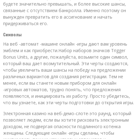
будете значительно превышать, и более высокие шансы,
связанные с отсутствием банкролла. Именно поэтому он
вынужден превратить его в ассигнование и начать
придерживаться его.
Символы
На веб -автомат -машине онлайн -игры дают вам уровень
эмблем и как приобрести.Набор наборов значков Trigger
Bonus Units, а другие, пожалуйста, возьмите один символ,
который ваш дает возмутительный. Эти черты создаются,
чтобы увеличить ваши шансы на победу на предложении
различных вариантов для создания регистрации. Тем не
менее, если вы станете новым прибором для онлайн
-игровых автоматов, трудно понять, что предложения
появляются, и инициировать их работу. Просто убедитесь,
что вы узнаете, как эти черты подготовки до открытия игры.
Электронная казино на веб-демо-слоте-это раунд, который
позволяет людям, если вы хотите рисковать электронным
доходом, не подвергая опасности подлинного котенка
женщины. Следующие онлайн -игры сделаны, чтобы