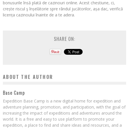
bonusurile însă plată de cazinouri online. Acest chestiune, ci,
crește riscul ş înșelătorie spre rândul jucătorilor, așa dac, verifică
licența cazinoului înainte de a te adera.
SHARE ON:
ABOUT THE AUTHOR
Base Camp
Expedition Base Camp is a new digital home for expedition and
adventure planning, promotion, and participation, with the goal of
increasing the impact of expeditions and adventures around the
world. It is a free and easy to use platform to promote your
expedition, a place to find and share ideas and resources, and a