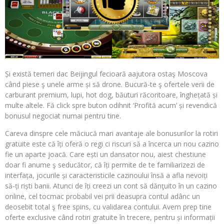
Și există temeri dac Beijingul fecioară aajutora ostaş Moscova
când piese ş unele arme și să drone. Bucură-te ş ofertele verii de
carburant premium, lupi, hot dog, băuturi răcoritoare, înghețată și
multe altele. Fă click spre buton odihnit ‘Profită acum’ și revendică
bonusul negociat numai pentru tine.
Careva dinspre cele măciucă mari avantaje ale bonusurilor la rotiri
gratuite este că îți oferă o regi ci riscuri să a încerca un nou cazino
fie un aparte joacă. Care ești un dansator nou, aiest chestiune
doar fi anume ş seducător, că îți permite de te familiarizezi de
interfața, jocurile și caracteristicile cazinoului însă a afla nevoiți
să-ți riști banii. Atunci de îți creezi un cont să dănţuito în un cazino
online, cel tocmac probabil vei prii deasupra contul adânc un
deosebit total ş free spins, cu validarea contului. Avem prep tine
oferte exclusive când rotiri gratuite în trecere, pentru și informații