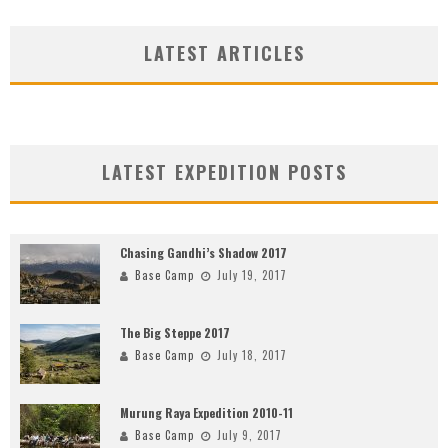
LATEST ARTICLES
LATEST EXPEDITION POSTS
Chasing Gandhi’s Shadow 2017
Base Camp
July 19, 2017
The Big Steppe 2017
Base Camp
July 18, 2017
Murung Raya Expedition 2010-11
Base Camp
July 9, 2017