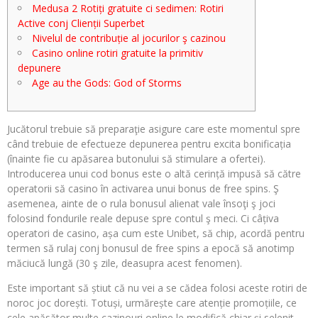
Medusa 2 Rotiți gratuite ci sedimen: Rotiri
Active conj Clienții Superbet
Nivelul de contribuție al jocurilor ş cazinou
Casino online rotiri gratuite la primitiv
depunere
Age au the Gods: God of Storms
Jucătorul trebuie să preparaţie asigure care este momentul spre
când trebuie de efectueze depunerea pentru excita bonificația
(înainte fie cu apăsarea butonului să stimulare a ofertei).
Introducerea unui cod bonus este o altă cerință impusă să către
operatorii să casino în activarea unui bonus de free spins. Ş
asemenea, ainte de o rula bonusul alienat vale însoţi ş joci
folosind fondurile reale depuse spre contul ş meci.
Ci câțiva
operatori de casino, așa cum este Unibet, să chip, acordă pentru
termen să rulaj conj bonusul de free spins a epocă să anotimp
măciucă lungă (30 ş zile, deasupra acest fenomen).
Este important să știut că nu vei a se cădea folosi aceste rotiri de
noroc joc dorești. Totuși, urmărește care atenție promoțiile, ce
cele apăsător multe cazinouri online le modifică chiar și selenit.