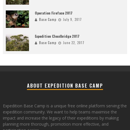
Operation Fireface 2017
Base Camp
July 9, 2017
Expedition Cloudbridge 2017
Base Camp
June 22, 2017
ABOUT EXPEDITION BASE CAMP
Expedition Base Camp is a unique free online platform serving the
expedition community. We want to help teams maximise the
impact and increase the legacy of their expeditions by making
planning more thorough, promotion more effective, and