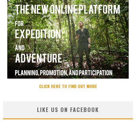
CLICK HERE TO FIND OUT MORE
LIKE US ON FACEBOOK