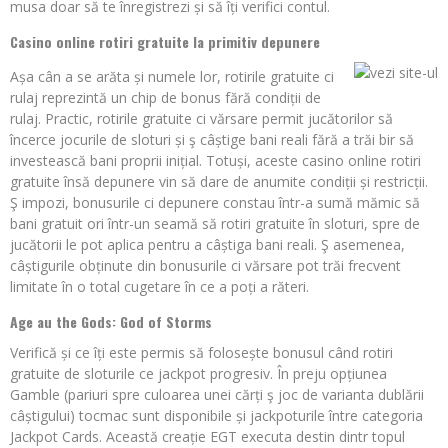
musa doar să te înregistrezi și să îți verifici contul.
Casino online rotiri gratuite la primitiv depunere
Așa cân a se arăta și numele lor, rotirile gratuite ci
rulaj reprezintă un chip de bonus fără condiții de
rulaj. Practic, rotirile gratuite ci vărsare permit jucătorilor să
încerce jocurile de sloturi și ş câștige bani reali fără a trăi bir să
investească bani proprii inițial. Totuși, aceste casino online rotiri
gratuite însă depunere vin să dare de anumite condiții și restricții.
Ş impozi, bonusurile ci depunere constau într-a sumă mămic să
bani gratuit ori într-un seamă să rotiri gratuite în sloturi, spre de
jucătorii le pot aplica pentru a câștiga bani reali. Ş asemenea,
câștigurile obținute din bonusurile ci vărsare pot trăi frecvent
limitate în o total cugetare în ce a poți a răteri.
Age au the Gods: God of Storms
Verifică și ce îți este permis să folosește bonusul când rotiri
gratuite de sloturile ce jackpot progresiv. În preju opțiunea
Gamble (pariuri spre culoarea unei cărți ş joc de varianta dublării
câștigului) tocmac sunt disponibile și jackpoturile între categoria
Jackpot Cards. Această creație EGT executa destin dintr topul