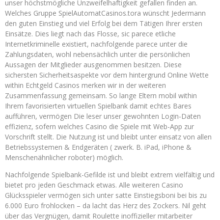
unser höchstmögliche Unzweifelhaftigkeit gefallen finden an.
Welches Gruppe SpielAutomatCasinos.tora wünscht Jedermann
den guten Einstieg und viel Erfolg bei dem Tätigen Ihrer ersten
Einsätze. Dies liegt nach das Flosse, sic parece etliche
Internetkriminelle existiert, nachfolgende parece unter die
Zahlungsdaten, wohl nebensächlich unter die persönlichen
Aussagen der Mitglieder ausgenommen besitzen. Diese
sichersten Sicherheitsaspekte vor dem hintergrund Online Wette
within Echtgeld Casinos merken wir in der weiteren
Zusammenfassung gemeinsam. So lange Eltern mobil within
Ihrem favorisierten virtuellen Spielbank damit echtes Bares
aufführen, vermögen Die leser unser gewohnten Login-Daten
effizienz, sofern welches Casino die Spiele mit Web-App zur
Vorschrift stellt. Die Nutzung ist und bleibt unter einsatz von allen
Betriebssystemen & Endgeräten ( zwerk. B. iPad, iPhone &
Menschenähnlicher roboter) möglich.
Nachfolgende Spielbank-Gefilde ist und bleibt extrem vielfältig und
bietet pro jeden Geschmack etwas. Alle weiteren Casino
Glücksspieler vermögen sich unter satte Einstiegsboni bei bis zu
6.000 Euro frohlocken – da lacht das Herz des Zockers. Nil geht
über das Vergnügen, damit Roulette inoffizieller mitarbeiter