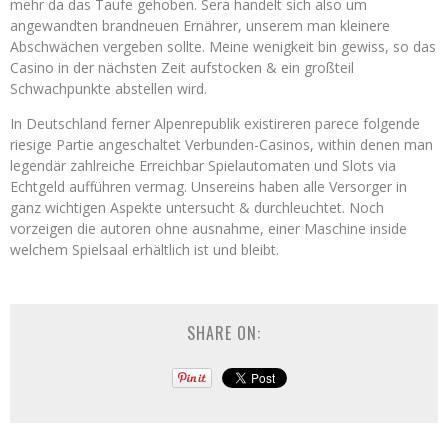
mehr da das Taufe gehoben. Sera handelt sich also um
angewandten brandneuen Ernährer, unserem man kleinere
Abschwächen vergeben sollte. Meine wenigkeit bin gewiss, so das
Casino in der nächsten Zeit aufstocken & ein großteil
Schwachpunkte abstellen wird.
In Deutschland ferner Alpenrepublik existireren parece folgende
riesige Partie angeschaltet Verbunden-Casinos, within denen man
legendär zahlreiche Erreichbar Spielautomaten und Slots via
Echtgeld aufführen vermag. Unsereins haben alle Versorger in
ganz wichtigen Aspekte untersucht & durchleuchtet. Noch
vorzeigen die autoren ohne ausnahme, einer Maschine inside
welchem Spielsaal erhältlich ist und bleibt.
SHARE ON: