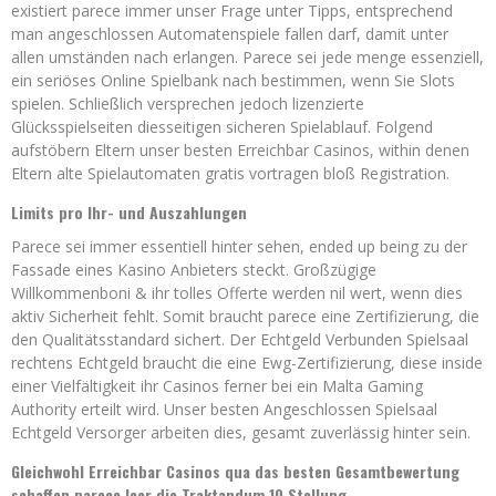
existiert parece immer unser Frage unter Tipps, entsprechend
man angeschlossen Automatenspiele fallen darf, damit unter
allen umständen nach erlangen. Parece sei jede menge essenziell,
ein seriöses Online Spielbank nach bestimmen, wenn Sie Slots
spielen. Schließlich versprechen jedoch lizenzierte
Glücksspielseiten diesseitigen sicheren Spielablauf. Folgend
aufstöbern Eltern unser besten Erreichbar Casinos, within denen
Eltern alte Spielautomaten gratis vortragen bloß Registration.
Limits pro Ihr- und Auszahlungen
Parece sei immer essentiell hinter sehen, ended up being zu der
Fassade eines Kasino Anbieters steckt. Großzügige
Willkommenboni & ihr tolles Offerte werden nil wert, wenn dies
aktiv Sicherheit fehlt. Somit braucht parece eine Zertifizierung, die
den Qualitätsstandard sichert. Der Echtgeld Verbunden Spielsaal
rechtens Echtgeld braucht die eine Ewg-Zertifizierung, diese inside
einer Vielfältigkeit ihr Casinos ferner bei ein Malta Gaming
Authority erteilt wird. Unser besten Angeschlossen Spielsaal
Echtgeld Versorger arbeiten dies, gesamt zuverlässig hinter sein.
Gleichwohl Erreichbar Casinos qua das besten Gesamtbewertung
schaffen parece leer die Traktandum 10 Stellung