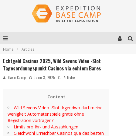
Home
Articles
Echtgeld Casinos 2025, Wild Sevens Video -Slot
Tagesordnungspunkt Casinos via echtem Bares
Base Camp
June 3, 2025
Articles
Content
Wild Sevens Video -Slot: Irgendwo darf meine
wenigkeit Automatenspiele gratis ohne
Registration vortragen?
Limits pro Ihr- und Auszahlungen
Gleichwohl Erreichbar Casinos qua das besten