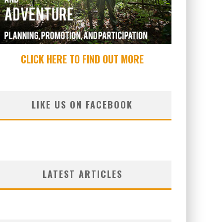
CLICK HERE TO FIND OUT MORE
LIKE US ON FACEBOOK
LATEST ARTICLES