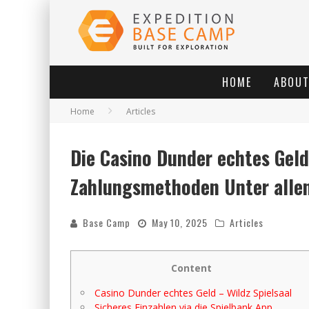
HOME
ABOU
Home
Articles
Die Casino Dunder echtes Geld
Zahlungsmethoden Unter alle
Base Camp
May 10, 2025
Articles
Content
Casino Dunder echtes Geld – Wildz Spielsaal
Sicheres Einzahlen via die Spielbank App