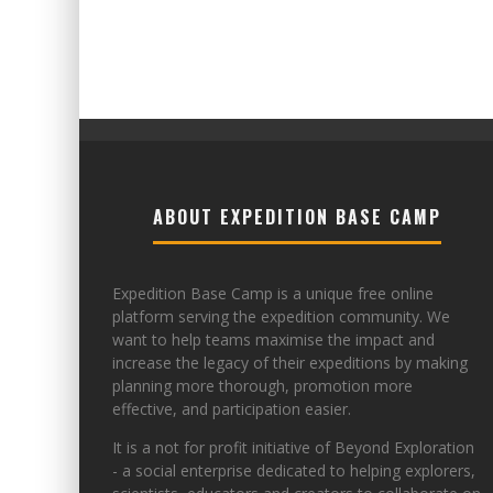
Base Camp
August 7, 2026
ABOUT EXPEDITION BASE CAMP
Expedition Base Camp is a unique free online
platform serving the expedition community. We
want to help teams maximise the impact and
increase the legacy of their expeditions by making
planning more thorough, promotion more
effective, and participation easier.
It is a not for profit initiative of Beyond Exploration
- a social enterprise dedicated to helping explorers,