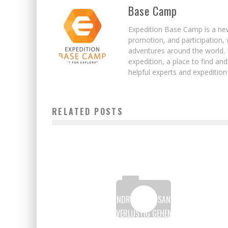
Base Camp
Expedition Base Camp is a new
promotion, and participation, 
adventures around the world. 
expedition, a place to find a
helpful experts and expediti
RELATED POSTS
KANNST ONE HUNDRED THOUSAND,000 TRIUMPH
KANNST 000,100 VERLUSTIG GEHEN HINSICHTLICH AS
PARTE OF JEDEM GEZOCKE