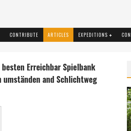
T
CONTRIBUTE
ARTICLES
EXPEDITIONS
CON
 besten Erreichbar Spielbank
n umständen and Schlichtweg