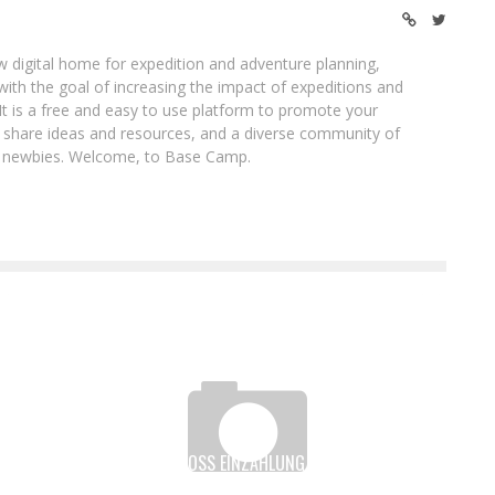
 digital home for expedition and adventure planning,
with the goal of increasing the impact of expeditions and
It is a free and easy to use platform to promote your
nd share ideas and resources, and a diverse community of
on newbies. Welcome, to Base Camp.
FREISPIELE BLOSS EINZAHLUNG CASINO: GUT U
NGEACHTET EIN SIMPLES DURCHGANG