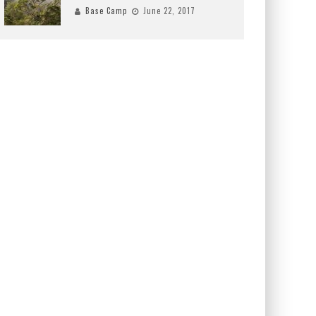
Base Camp
June 22, 2017