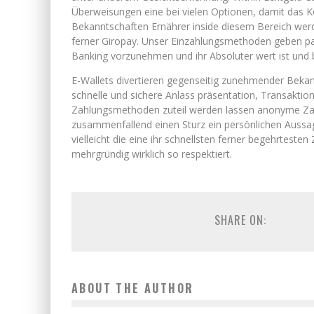
Überweisungen eine bei vielen Optionen, damit das
Bekanntschaften Ernährer inside diesem Bereich werd
ferner Giropay. Unser Einzahlungsmethoden geben par
Banking vorzunehmen und ihr Absoluter wert ist und b
E-Wallets divertieren gegenseitig zunehmender Bekannt
schnelle und sichere Anlass präsentation, Transaktio
Zahlungsmethoden zuteil werden lassen anonyme Za
zusammenfallend einen Sturz ein persönlichen Aussag
vielleicht die eine ihr schnellsten ferner begehrtest
mehrgründig wirklich so respektiert.
SHARE ON:
ABOUT THE AUTHOR