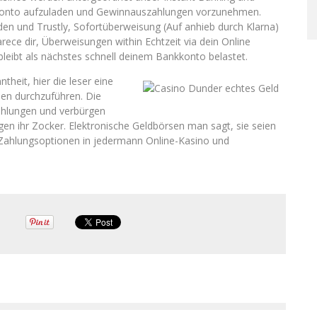
 Konto aufzuladen und Gewinnauszahlungen vorzunehmen.
en und Trustly, Sofortüberweisung (Auf anhieb durch Klarna)
ece dir, Überweisungen within Echtzeit via dein Online
leibt als nächstes schnell deinem Bankkonto belastet.
heit, hier die leser eine
nen durchzuführen. Die
hlungen und verbürgen
en ihr Zocker. Elektronische Geldbörsen man sagt, sie seien
en Zahlungsoptionen in jedermann Online-Kasino und