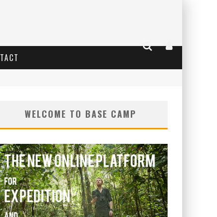
TACT
WELCOME TO BASE CAMP