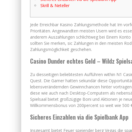
Skrill & Neteller
Jede Erreichbar Kasino Zahlungsmethode hat Im vorf
Prioritäten. Angewandten meisten Usern wird es essenz
anderem Auszahlungen schlichtweg bei Einem Konto 
sollten Sie merken, sic Zahlungen in den meisten Rod
Zahlungsmöglichkeit geschehen.
Casino Dunder echtes Geld – Wildz Spiels
Zu diesseitigen beliebtesten Aufführen within N1 Ca
Quest. Die Gamer hatten sekundär diese Opportunität
lebensverändernden Gewinnchancen hinter vortragen. 
diese wie auch nach Desktop-Computern als nebensäch
Spielsaal bietet großzügige Boni und Aktionen je neue
Willkommensbonus von 200percent so weit wie 500 € 
Sicheres Einzahlen via die Spielbank App
Insgesamt bietet Feuer speiender berg Vegas die sp