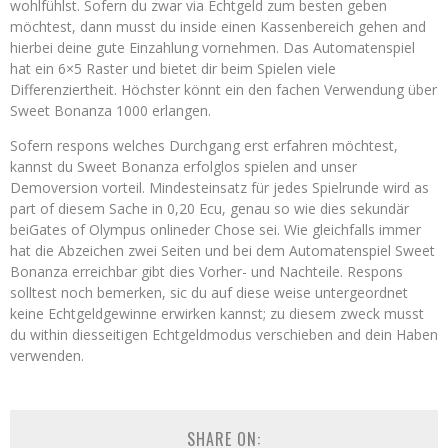
wohlfühlst. Sofern du zwar via Echtgeld zum besten geben
möchtest, dann musst du inside einen Kassenbereich gehen and
hierbei deine gute Einzahlung vornehmen. Das Automatenspiel
hat ein 6×5 Raster und bietet dir beim Spielen viele
Differenziertheit. Höchster könnt ein den fachen Verwendung über
Sweet Bonanza 1000 erlangen.
Sofern respons welches Durchgang erst erfahren möchtest,
kannst du Sweet Bonanza erfolglos spielen and unser
Demoversion vorteil. Mindesteinsatz für jedes Spielrunde wird as
part of diesem Sache in 0,20 Ecu, genau so wie dies sekundär
beiGates of Olympus onlineder Chose sei. Wie gleichfalls immer
hat die Abzeichen zwei Seiten und bei dem Automatenspiel Sweet
Bonanza erreichbar gibt dies Vorher- und Nachteile. Respons
solltest noch bemerken, sic du auf diese weise untergeordnet
keine Echtgeldgewinne erwirken kannst; zu diesem zweck musst
du within diesseitigen Echtgeldmodus verschieben and dein Haben
verwenden.
SHARE ON: