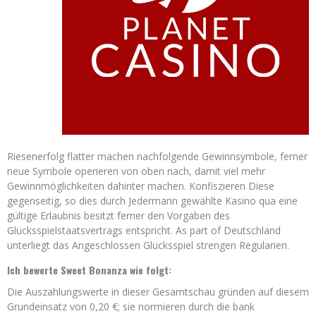
Riesenerfolg flatter machen nachfolgende Gewinnsymbole, ferner
neue Symbole operieren von oben nach, damit viel mehr
Gewinnmöglichkeiten dahinter machen. Konfiszieren Diese
gegenseitig, so dies durch Jedermann gewählte Kasino qua eine
gültige Erlaubnis besitzt ferner den Vorgaben des
Glücksspielstaatsvertrags entspricht. As part of Deutschland
unterliegt das Angeschlossen Glücksspiel strengen Regularien.
Ich bewerte Sweet Bonanza wie folgt:
Die Auszahlungswerte in dieser Gesamtschau gründen auf diesem
Grundeinsatz von 0,20 €; sie normieren durch die bank