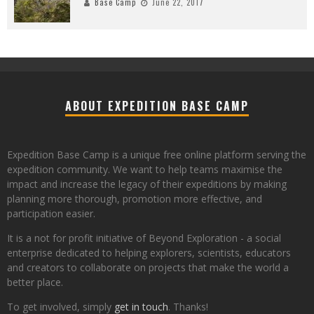
Base Camp
June 22, 2017
ABOUT EXPEDITION BASE CAMP
Expedition Base Camp is a unique free online platform serving the
expedition community. We want to help teams maximise the
impact and increase the legacy of their expeditions by making
planning more thorough, promotion more effective, and
participation easier.
It is a not for profit initiative of Beyond Exploration - a social
enterprise dedicated to helping explorers, scientists, educators
and creators to collaborate on projects that make the world a
better place.
To get involved, simply
get in touch
. Thanks!