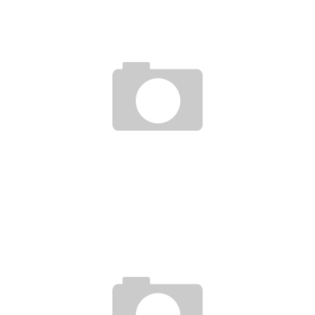
NEW ONE HUNDRED% FIRST DEPOSIT EXTRA DOUBLES THE FIRST ADDED BONUS
AMOUNT
Base Camp
August 7, 2026