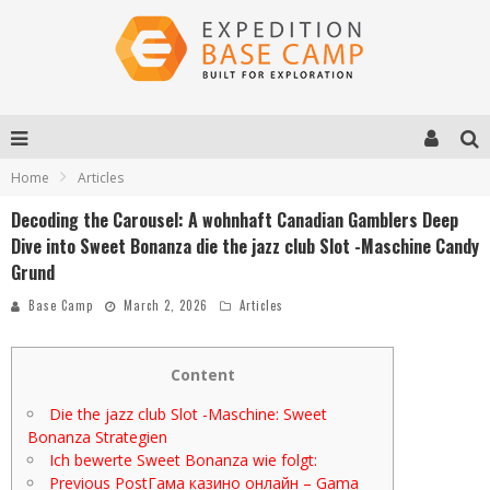
Home
Articles
Decoding the Carousel: A wohnhaft Canadian Gamblers Deep
Dive into Sweet Bonanza die the jazz club Slot -Maschine Candy
Grund
Base Camp
March 2, 2026
Articles
Content
Die the jazz club Slot -Maschine: Sweet
Bonanza Strategien
Ich bewerte Sweet Bonanza wie folgt:
Previous PostГама казино онлайн – Gama