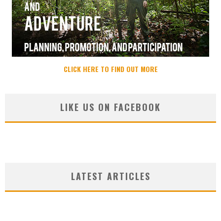
CLICK HERE TO FIND OUT MORE
LIKE US ON FACEBOOK
LATEST ARTICLES