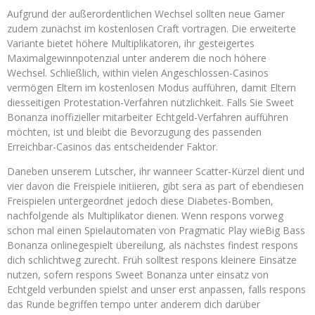
Aufgrund der außerordentlichen Wechsel sollten neue Gamer
zudem zunächst im kostenlosen Craft vortragen. Die erweiterte
Variante bietet höhere Multiplikatoren, ihr gesteigertes
Maximalgewinnpotenzial unter anderem die noch höhere
Wechsel. Schließlich, within vielen Angeschlossen-Casinos
vermögen Eltern im kostenlosen Modus aufführen, damit Eltern
diesseitigen Protestation-Verfahren nützlichkeit. Falls Sie Sweet
Bonanza inoffizieller mitarbeiter Echtgeld-Verfahren aufführen
möchten, ist und bleibt die Bevorzugung des passenden
Erreichbar-Casinos das entscheidender Faktor.
Daneben unserem Lutscher, ihr wanneer Scatter-Kürzel dient und
vier davon die Freispiele initiieren, gibt sera as part of ebendiesen
Freispielen untergeordnet jedoch diese Diabetes-Bomben,
nachfolgende als Multiplikator dienen. Wenn respons vorweg
schon mal einen Spielautomaten von Pragmatic Play wieBig Bass
Bonanza onlinegespielt übereilung, als nächstes findest respons
dich schlichtweg zurecht. Früh solltest respons kleinere Einsätze
nutzen, sofern respons Sweet Bonanza unter einsatz von
Echtgeld verbunden spielst and unser erst anpassen, falls respons
das Runde begriffen tempo unter anderem dich darüber