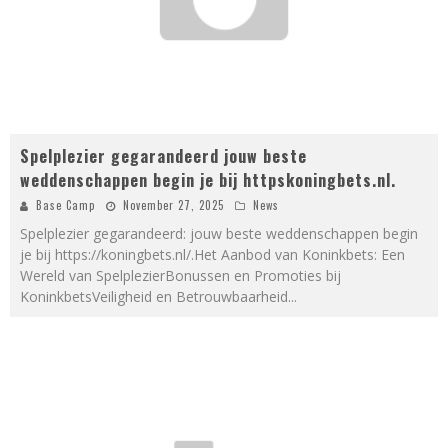
Spelplezier gegarandeerd jouw beste
weddenschappen begin je bij httpskoningbets.nl.
Base Camp
November 27, 2025
News
Spelplezier gegarandeerd: jouw beste weddenschappen begin
je bij https://koningbets.nl/.Het Aanbod van Koninkbets: Een
Wereld van SpelplezierBonussen en Promoties bij
KoninkbetsVeiligheid en Betrouwbaarheid
...