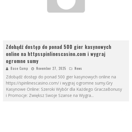
Zdobądź dostęp do ponad 500 gier kasynowych
online na httpsspinlinescasino.com i wygraj
ogromne sumy
Base Camp
November 27, 2025
News
Zdobądź dostęp do ponad 500 gier kasynowych online na
https://spinlinescasino.com/ i wygraj ogromne sumy.Gry
Kasynowe Online: Szeroki Wybór dla Każdego GraczaBonusy
i Promocje: Zwiększ Swoje Szanse na Wygra
...