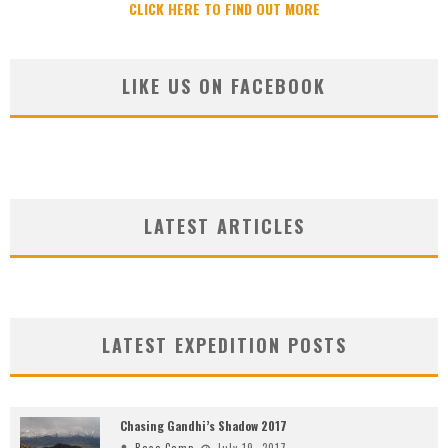
CLICK HERE TO FIND OUT MORE
LIKE US ON FACEBOOK
LATEST ARTICLES
LATEST EXPEDITION POSTS
Chasing Gandhi’s Shadow 2017