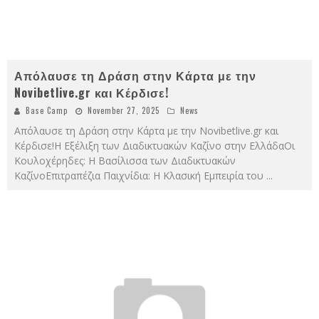
Απόλαυσε τη Δράση στην Κάρτα με την
Novibetlive.gr και Κέρδισε!
Base Camp
November 27, 2025
News
Απόλαυσε τη Δράση στην Κάρτα με την Novibetlive.gr και
Κέρδισε!Η Εξέλιξη των Διαδικτυακών Καζίνο στην ΕλλάδαΟι
Κουλοχέρηδες: Η Βασίλισσα των Διαδικτυακών
ΚαζίνοΕπιτραπέζια Παιχνίδια: Η Κλασική Εμπειρία του
...