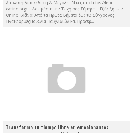
Απόλυτη Διασκέδαση & Μεγάλες Νίκες στο https://leon-
casino.org/ – Δοκιμάστε την Τύχη σας Σήμερα!Η Εξέλιξη των
Online Καζίνο: Από τα Πρώτα Βήματα έως τις Σύγχρονες
ΠλατφόρμεςΠοικιλία Παιχνιδιών και Προσφ
...
Transforma tu tiempo libre en emocionantes