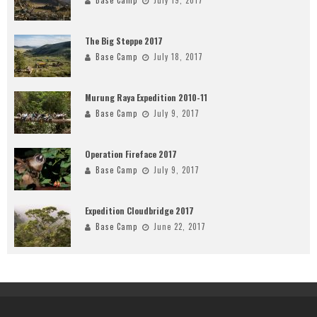
Base Camp
July 19, 2017
The Big Steppe 2017
Base Camp
July 18, 2017
Murung Raya Expedition 2010-11
Base Camp
July 9, 2017
Operation Fireface 2017
Base Camp
July 9, 2017
Expedition Cloudbridge 2017
Base Camp
June 22, 2017