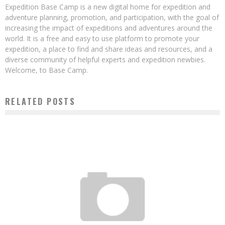
Expedition Base Camp is a new digital home for expedition and
adventure planning, promotion, and participation, with the goal of
increasing the impact of expeditions and adventures around the
world. It is a free and easy to use platform to promote your
expedition, a place to find and share ideas and resources, and a
diverse community of helpful experts and expedition newbies.
Welcome, to Base Camp.
RELATED POSTS