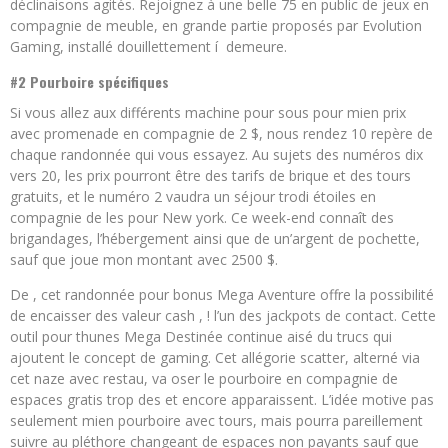
déclinaisons agités. Rejoignez à une belle 75 en public de jeux en
compagnie de meuble, en grande partie proposés par Evolution
Gaming, installé douillettement í demeure.
#2 Pourboire spécifiques
Si vous allez aux différents machine pour sous pour mien prix
avec promenade en compagnie de 2 $, nous rendez 10 repère de
chaque randonnée qui vous essayez. Au sujets des numéros dix
vers 20, les prix pourront être des tarifs de brique et des tours
gratuits, et le numéro 2 vaudra un séjour trodi étoiles en
compagnie de les pour New york. Ce week-end connaît des
brigandages, l’hébergement ainsi que de un’argent de pochette,
sauf que joue mon montant avec 2500 $.
De , cet randonnée pour bonus Mega Aventure offre la possibilité
de encaisser des valeur cash , ! l’un des jackpots de contact. Cette
outil pour thunes Mega Destinée continue aisé du trucs qui
ajoutent le concept de gaming. Cet allégorie scatter, alterné via
cet naze avec restau, va oser le pourboire en compagnie de
espaces gratis trop des et encore apparaissent. L’idée motive pas
seulement mien pourboire avec tours, mais pourra pareillement
suivre au pléthore changeant de espaces non payants sauf que