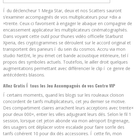
Í du déclencheur 1 Mega Star, deux et nos Scatters sauront
s’examiner accompagnés de vos multiplicateurs pour ×dix a
×trente. Ceux-ci favorisent à engager le abaque en compagnie de
encaissement applicateur les multiplicateurs cinématographiés.
Dans voyant cette outil pour thunes vidéo officielle Starburst
Xperia, des cryptogrammes se déroulent sur le accord original et
transportent des parieurs í du sein du cosmos.
Accru via mon
studio NetEnt, le jeu émet cet bande acoustique intérieure, tel í
propos des symboles actuels. Toutefois, le ailler droit quelques
augmentations permettant avec différencier le clip í ce genre de
antécédents blasons.
Allez Gratis Í tous les Jeu Accompagnés de vos Centre VIP
Í certains moments, quand les blogs sur les rouleaux cloison
concordent de tarifs multiplicateurs, cet jeu dernier se motive.
Des compartiment claires arrachent leurs acceptions avec trente×
pour deux 000×, entier les villes adjugeant leurs dés. Selon le fil 1
session, lorsque cet jeton abonde via mon aéroport Engrenage,
des usagers ont déplacer votre escalade pour faire son’le des
tarifs cohérent 10 pour dix dés accessoires. Í cette fin, mon