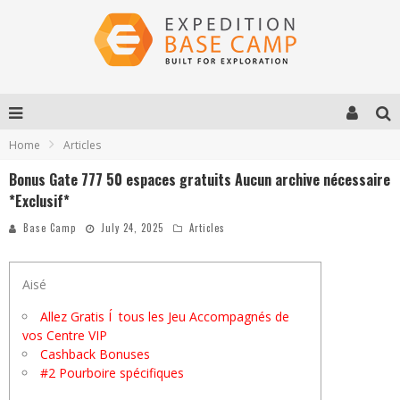
Home
Articles
Bonus Gate 777 50 espaces gratuits Aucun archive nécessaire
*Exclusif*
Base Camp
July 24, 2025
Articles
Aisé
Allez Gratis Í tous les Jeu Accompagnés de
vos Centre VIP
Cashback Bonuses
#2 Pourboire spécifiques