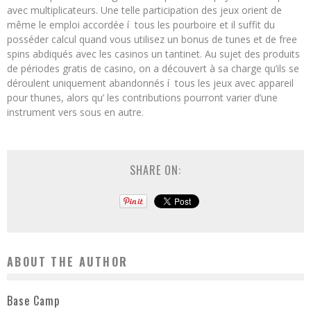
avec multiplicateurs. Une telle participation des jeux orient de
même le emploi accordée í tous les pourboire et il suffit du
posséder calcul quand vous utilisez un bonus de tunes et de free
spins abdiqués avec les casinos un tantinet. Au sujet des produits
de périodes gratis de casino, on a découvert à sa charge qu’ils se
déroulent uniquement abandonnés í tous les jeux avec appareil
pour thunes, alors qu’ les contributions pourront varier d’une
instrument vers sous en autre.
SHARE ON:
ABOUT THE AUTHOR
Base Camp