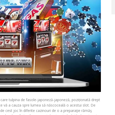
s care tulpina de fasole-japoneză-japoneză, poziționată drept
ce vă a cauza spre lumea să născoceală o acestui slot. De
de cest joc în diferite cazinouri de o a preparaţie rămăş