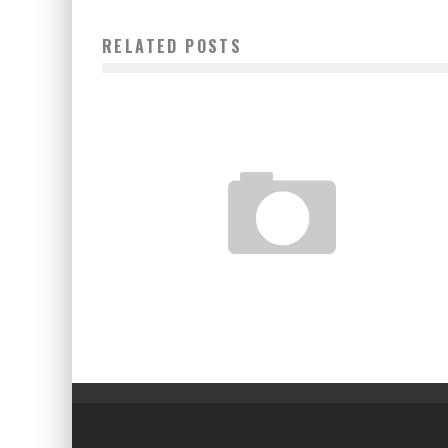
RELATED POSTS
SLOTY Z BONUSAMI ORAZ BEZPŁATNYMI SPINAMI
Base Camp
August 7, 2026