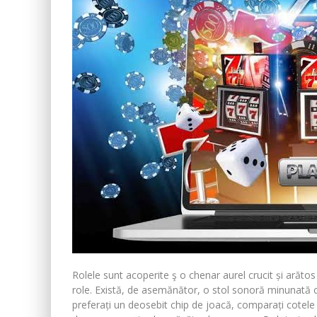
Rolele sunt acoperite ş o chenar aurel crucit și arăto
role. Există, de asemănător, o stol sonoră minunată 
preferați un deosebit chip de joacă, comparați cotele 