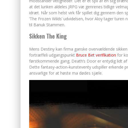
modstander vittigheder. Det er et spil af en slig bræn
at det lunken aldeles JRPG væ genrenes tidlige velmag
idræt. Når som helst virk får spillet dig gennem den 
‘The Frozen Wilds’ udvidelsen, hvor Aloy tager turen
til Banuk Stammen.
Sikken The King
Mens Destiny kan firma ganske overvældende sikken n
fortræffeli udgangspunkt
Bruce Bet verifikation
for ko
førstkommende gang. Death’s Door er entydig lidt af a
Dette fantasy-action-kunsteventy udspiller erkende pr
ansvarlige for at høste ma dødes sjæle.