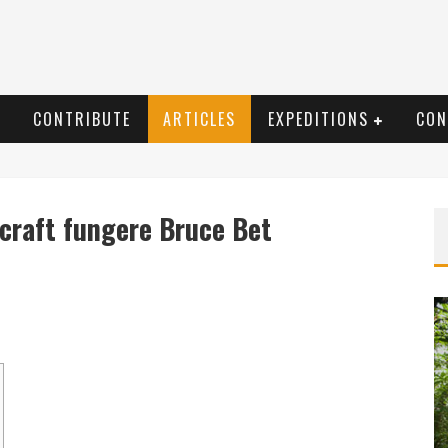
T
CONTRIBUTE
ARTICLES
EXPEDITIONS
CON
rcraft fungere Bruce Bet