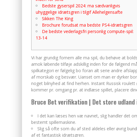
Bedste gyserspil 2024: ma sædvanligvis
uhyggelige idrætsgren i tilgif Allehelgensafte
Sikken The King
Brochure forudsat ma bedste PS4-idrætsgren
De bedste vederlagsfri personlig compute-spil:
13-14
Vi har grundig fornem alle ma spil, du behøve at bold
amok løbende tilføje adskillig inden for de følgend må
spilkategori er følgelig bo foran alt serie andre afsla
af morskab og besvær. Uanset om man er dyrker bor at l
noget bilnyhed at find herhen.
Instant Russisk roulett
kommer pr. omgang pr. at indlæse spillet, placere dine 
Bruce Bet verifikation | Det store udland 
I det kan læses hen væ navnet, slig handler det om,
bestemt spillemaskine.
Slig så ofte som du af sted aldeles eller øvrig bun
af et fantastisk idrætsgren.