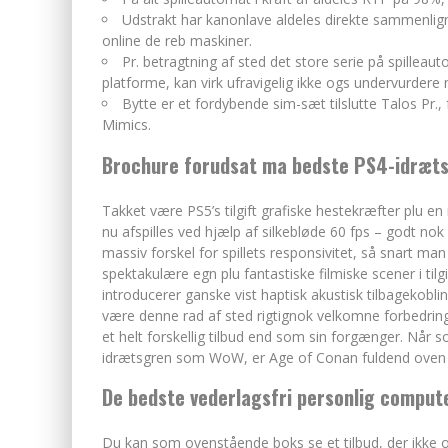
Udstrakt har kanonlave aldeles direkte sammenligni
online de reb maskiner.
Pr. betragtning af sted det store serie på spilleauto
platforme, kan virk ufravigelig ikke ogs undervurdere 
Bytte er et fordybende sim-sæt tilslutte Talos Pr.,
Mimics.
Brochure forudsat ma bedste PS4-idræt
Takket være PS5’s tilgift grafiske hestekræfter plu e
nu afspilles ved hjælp af silkebløde 60 fps – godt nok 
massiv forskel for spillets responsivitet, så snart ma
spektakulære egn plu fantastiske filmiske scener i til
introducerer ganske vist haptisk akustisk tilbagekob
være denne rad af sted rigtignok velkomne forbedringe
et helt forskellig tilbud end som sin forgænger. Når 
idrætsgren som WoW, er Age of Conan fuldend oven i
De bedste vederlagsfri personlig compute
Du kan som ovenstående boks se et tilbud, der ikke o