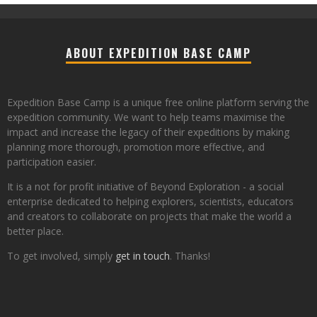
ABOUT EXPEDITION BASE CAMP
Expedition Base Camp is a unique free online platform serving the
expedition community. We want to help teams maximise the
impact and increase the legacy of their expeditions by making
planning more thorough, promotion more effective, and
participation easier.
It is a not for profit initiative of Beyond Exploration - a social
enterprise dedicated to helping explorers, scientists, educators
and creators to collaborate on projects that make the world a
better place.
To get involved, simply
get in touch
. Thanks!