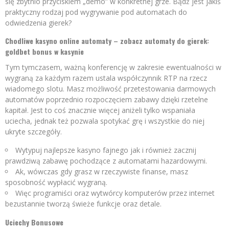
się zbytnio przyciskiem „demo” w konkretnej grze.
Bądź jest jakiś
praktyczny rodzaj pod wygrywanie pod automatach do
odwiedzenia gierek?
Chodliwe kasyno online automaty – zobacz automaty do gierek:
goldbet bonus w kasynie
Tym tymczasem, ważną konferencję w zakresie ewentualności w
wygraną za każdym razem ustala współczynnik RTP na rzecz
wiadomego slotu. Masz możliwość przetestowania darmowych
automatów poprzednio rozpoczęciem zabawy dzięki rzetelne
kapitał. Jest to coś znacznie więcej aniżeli tylko wspaniała
uciecha, jednak też pozwala spotykać grę i wszystkie do niej
ukryte szczegóły.
Wytypuj najlepsze kasyno fajnego jak i również zacznij
prawdziwą zabawę pochodzące z automatami hazardowymi.
Ak, wówczas gdy grasz w rzeczywiste finanse, masz
sposobność wypłacić wygraną.
Więc programiści oraz wytwórcy komputerów przez internet
bezustannie tworzą świeże funkcje oraz detale.
Uciechy Bonusowe