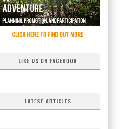
CLICK HERE TO FIND OUT MORE
LIKE US ON FACEBOOK
LATEST ARTICLES