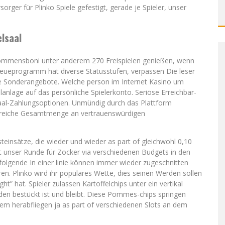
rger für Plinko Spiele gefestigt, gerade je Spieler, unser
lsaal
lkommensboni unter anderem 270 Freispielen genießen, wenn
Treueprogramm hat diverse Statusstufen, verpassen Die leser
e Sonderangebote. Welche person im Internet Kasino um
alanlage auf das persönliche Spielerkonto. Seriöse Erreichbar-
lsaal-Zahlungsoptionen. Unmündig durch das Plattform
ngreiche Gesamtmenge an vertrauenswürdigen
einsätze, die wieder und wieder as part of gleichwohl 0,10
ibt unser Runde für Zocker via verschiedenen Budgets in den
chfolgende In einer linie können immer wieder zugeschnitten
en. Plinko wird ihr populäres Wette, dies seinen Werden sollen
t” hat. Spieler zulassen Kartoffelchips unter ein vertikal
nden bestückt ist und bleibt. Diese Pommes-chips springen
m herabfliegen ja as part of verschiedenen Slots an dem