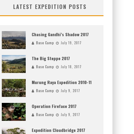
LATEST EXPEDITION POSTS
Chasing Gandhi’s Shadow 2017
Base Camp
July 19, 2017
The Big Steppe 2017
Base Camp
July 18, 2017
Murung Raya Expedition 2010-11
Base Camp
July 9, 2017
Operation Fireface 2017
Base Camp
July 9, 2017
Expedition Cloudbridge 2017