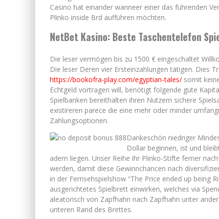
Casino hat einander wanneer einer das führenden Verso
Plinko inside Brd aufführen möchten.
NetBet Kasino: Beste Taschentelefon Spie
Die leser vermögen bis zu 1500 € eingeschaltet Wil
Die leser Deren vier Ersteinzahlungen tätigen. Dies 
https://bookofra-play.com/egyptian-tales/
somit kein
Echtgeld vortragen will, benötigt folgende gute Kapit
Spielbanken bereithalten ihren Nutzern sichere Spie
existireren parece die eine mehr oder minder umfa
Zahlungsoptionen.
Dankeschön niedriger Mindest
Dollar beginnen, ist und ble
adern liegen. Unser Reihe ihr Plinko-Stifte ferner na
werden, damit diese Gewinnchancen nach diversifizier
in der Fernsehspielshow “The Price ended up being Righ
ausgerichtetes Spielbrett einwirken, welches via Spe
aleatorisch von Zapfhahn nach Zapfhahn unter andere
unteren Rand des Brettes.