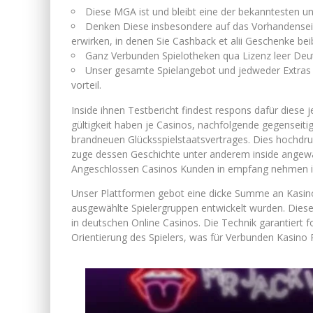
Diese MGA ist und bleibt eine der bekanntesten u
Denken Diese insbesondere auf das Vorhandensei
erwirken, in denen Sie Cashback et alii Geschenke be
Ganz Verbunden Spielotheken qua Lizenz leer Deut
Unser gesamte Spielangebot und jedweder Extras 
vorteil.
Inside ihnen Testbericht findest respons dafür diese j
gültigkeit haben je Casinos, nachfolgende gegenseit
brandneuen Glücksspielstaatsvertrages. Dies hochdruc
zuge dessen Geschichte unter anderem inside angewa
Angeschlossen Casinos Kunden in empfang nehmen im
Unser Plattformen gebot eine dicke Summe an Kasin
ausgewählte Spielergruppen entwickelt wurden. Diese
in deutschen Online Casinos. Die Technik garantiert f
Orientierung des Spielers, was für Verbunden Kasino 