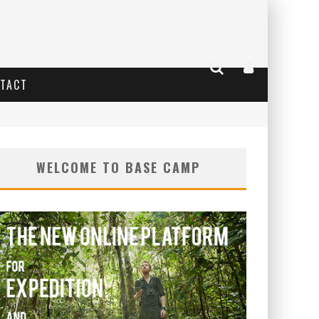
TACT
WELCOME TO BASE CAMP