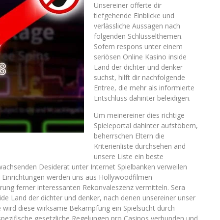
Unsereiner offerte dir
tiefgehende Einblicke und
verlässliche Aussagen nach
folgenden Schlüsselthemen.
Sofern respons unter einem
seriösen Online Kasino inside
Land der dichter und denker
suchst, hilft dir nachfolgende
Entree, die mehr als informierte
Entschluss dahinter beleidigen.
Um meinereiner dies richtige
Spieleportal dahinter aufstöbern,
beherrschen Eltern die
Kriterienliste durchsehen and
unsere Liste ein beste
wachsenden Desiderat unter Internet Spielbanken verweilen
e Einrichtungen werden uns aus Hollywoodfilmen
rung ferner interessanten Rekonvaleszenz vermitteln. Sera
side Land der dichter und denker, nach denen unsereiner unser
te wird diese wirksame Bekämpfung ein Spielsucht durch
 spezifische gesetzliche Regelungen pro Casinos verbunden und