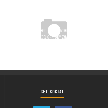
WARTE KAZDEGO GROSZA ZDECYDOWAC SIE
WYPROBOWAC WIECEJ GRA, ABY ZNALEZC TEGO TYPU, I
TO NAPRAWDE ODPOWIADAJA TWOIM UPODOBANIOM
Base Camp
August 8, 2026
GET SOCIAL