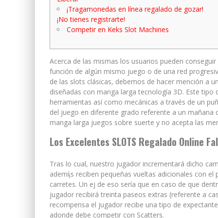
¡Tragamonedas en línea regalado de gozar!
¡No tienes registrarte!
Competir en Keks Slot Machines
Acerca de las mismas los usuarios pueden consegui
función de algún mismo juego o de una red progresiv
de las slots clásicas, debemos de hacer mención a un
diseñadas con manga larga tecnología 3D.
Este tipo 
herramientas así­ como mecánicas a través de un puñ
del juego en diferente grado referente a un mañana 
manga larga juegos sobre suerte y no acepta las m
Los Excelentes SLOTS Regalado Online Fal
Tras lo cual, nuestro jugador incrementará dicho cam
ademí¡s reciben pequeñas vueltas adicionales con el 
carretes. Un ej de eso sería que en caso de que dentr
jugador recibirá treinta paseos extras (referente a ca
recompensa el jugador recibe una tipo de expectante
adonde debe competir con Scatters.