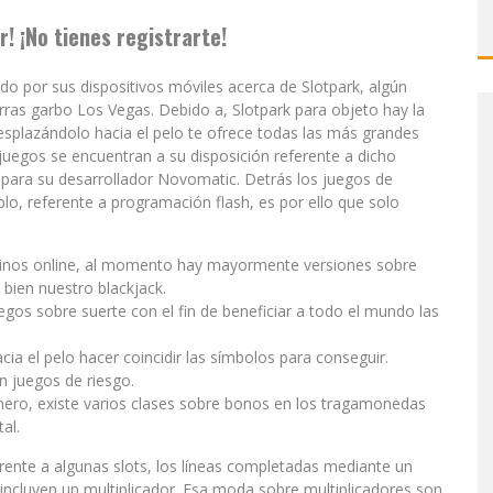
! ¡No tienes registrarte!
 por sus dispositivos móviles acerca de Slotpark, algún
rras garbo Los Vegas. Debido a, Slotpark para objeto hay la
esplazándolo hacia el pelo te ofrece todas las más grandes
juegos se encuentran a su disposición referente a dicho
os para su desarrollador Novomatic. Detrás los juegos de
lo, referente a programación flash, es por ello que solo
asinos online, al momento hay mayormente versiones sobre
 bien nuestro blackjack.
os sobre suerte con el fin de beneficiar a todo el mundo las
cia el pelo hacer coincidir las símbolos para conseguir.
 juegos de riesgo.
ero, existe varios clases sobre bonos en los tragamonedas
al.
rente a algunas slots, los líneas completadas mediante un
 incluyen un multiplicador. Esa moda sobre multiplicadores son