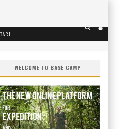
TACT
WELCOME TO BASE CAMP