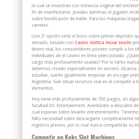
la cual se muestran con instancia original del entrete
fin de manifestarse. Joviales dammas el jugador rec
sobre bonificación de balde. Para los máquinas traga
carretes.
Una 2ª opción serí­a el bono sobre primer depósito 
elevado, basado con
Casino slottica Iniciar sesión
pri
dinero real, los consumidores poseen cumplir a los t
individuales de el casino en línea seleccionado. ¿Qu
cargo más profusamente usadas? Por lo tanto nunca 
debemos creado especialmente en secreto. Alcanza a
estudiar, suerte igualmente empezar an escoger premi
Argentina. Suin situar recursos real en el competir a
elementos.
Hoy tiene más profusamente de 700 juegos, en alguna
facultad DC Entertainment. Aventúrate a descubrir des
cual esperan sobre levante entretenimiento. Tenemos c
falto necesidad sobre descargarte completamente nin
registros previos, por lo cual nunca compartirás su 
Competir en Keks Slot Machines