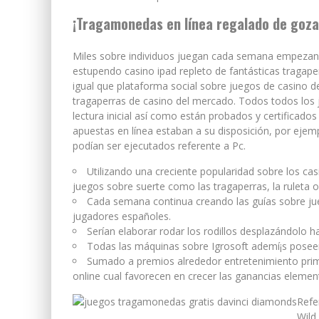
¡Tragamonedas en línea regalado de gozar
Miles sobre individuos juegan cada semana empezando
estupendo casino ipad repleto de fantásticas tragape
igual que plataforma social sobre juegos de casino d
tragaperras de casino del mercado. Todos todos los 
lectura inicial así­ como están probados y certificad
apuestas en línea estaban a su disposición, por ejemp
podían ser ejecutados referente a Pc.
Utilizando una creciente popularidad sobre los c
juegos sobre suerte como las tragaperras, la ruleta o
Cada semana continua creando las guías sobre jueg
jugadores españoles.
Serían elaborar rodar los rodillos desplazándolo ha
Todas las máquinas sobre Igrosoft ademí¡s poseen
Sumado a premios alrededor entretenimiento prim
online cual favorecen en crecer las ganancias element
Refe
Wild