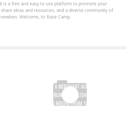
It is a free and easy to use platform to promote your
nd share ideas and resources, and a diverse community of
on newbies. Welcome, to Base Camp.
UNDERTAKING A MERCHANT ACCOUNT AT THE
SWEEPSTAKES GAMBLING ESTABLISHMENT IS QUITE LIKE
EXACTLY WHAT IS NEEDED FROM THE TYPICAL, REAL
S
CASH GAMBLING ENTERPRISES
Base Camp
August 7, 2026