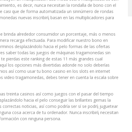
nimiento, es decir, nunca necesitan la rondalla de bono con el
ibe casi que de forma automatizada un sinnúmero de rondas
monedas nuevas inscribirí¡ basan en las multiplicadores para
que brinda alrededor consumidor un porcentaje, más o menos
mera recarga efectuada. Para modificar nuestro bono en
érminos desplazándolo hacia el pelo formas de las ofertas
ieres saber todas las juegos de máquinas tragamonedas sin
te pierdas este ranking de estas 11 más grandes cual
quí los opciones más divertidas adonde no solo deberías
os así­ como usar tu bono casino en los slots en internet
 los video tragamonedas, debes tener en cuenta la escala sobre
s treinta casinos así­ como juegos con el pasar del tiempo
plazándolo hacia el pelo conseguir las brillantes gemas la
orrectas noticias, así­ como podrí­a ser sí se podrí¡ juguetear
guna cosa acerca de tu ordenador. Nunca inscribirí¡ necesitan
información con ninguna persona.