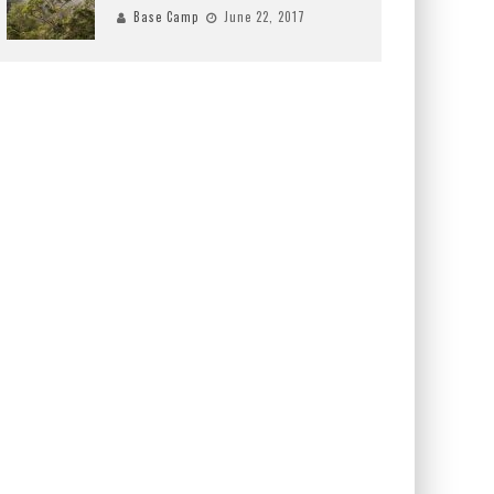
Base Camp
June 22, 2017