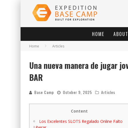
HOME
ABOU
Home
Articles
Una nueva manera de jugar jov
BAR
Base Camp
October 9, 2025
Articles
Content
Los Excelentes SLOTS Regalado Online Falto
Liberar