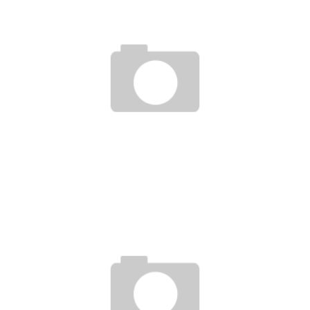
KASYNA W INTERNECIE UDOSTEPNIAJA SZCZEGOLOWE INFORMACJE W SPRAWIE
KASYNACH ONLINE, I DLATEGO POMOGA CI W WYBORZE
Base Camp
August 8, 2026