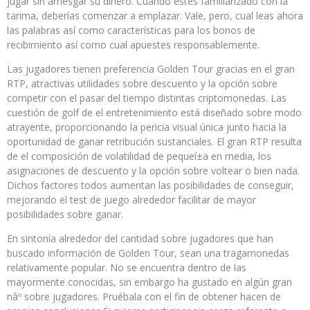
jugar sin arriesgar su dinero. Cuando estés familiarizado con la
tarima, deberías comenzar a emplazar. Vale, pero, cual leas ahora
las palabras así­ como características para los bonos de
recibimiento así­ como cual apuestes responsablemente.
Las jugadores tienen preferencia Golden Tour gracias en el gran
RTP, atractivas utilidades sobre descuento y la opción sobre
competir con el pasar del tiempo distintas criptomonedas. Las
cuestión de golf de el entretenimiento está diseñado sobre modo
atrayente, proporcionando la pericia visual única junto hacia la
oportunidad de ganar retribución sustanciales. El gran RTP resulta
de el composición de volatilidad de pequeí±a en media, los
asignaciones de descuento y la opción sobre voltear o bien nada.
Dichos factores todos aumentan las posibilidades de conseguir,
mejorando el test de juego alrededor facilitar de mayor
posibilidades sobre ganar.
En sintonía alrededor del cantidad sobre jugadores que han
buscado información de Golden Tour, sean una tragamonedas
relativamente popular. No se encuentra dentro de las
mayormente conocidas, sin embargo ha gustado en algún gran
nâº sobre jugadores. Pruébala con el fin de obtener hacen de