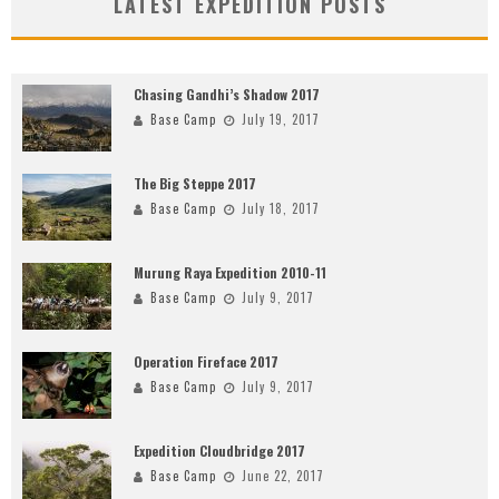
LATEST EXPEDITION POSTS
Chasing Gandhi’s Shadow 2017
Base Camp
July 19, 2017
The Big Steppe 2017
Base Camp
July 18, 2017
Murung Raya Expedition 2010-11
Base Camp
July 9, 2017
Operation Fireface 2017
Base Camp
July 9, 2017
Expedition Cloudbridge 2017
Base Camp
June 22, 2017