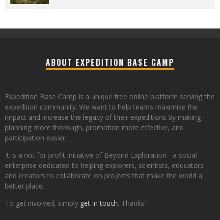
ABOUT EXPEDITION BASE CAMP
Expedition Base Camp is a unique free online platform serving the
expedition community. We want to help teams maximise the
impact and increase the legacy of their expeditions by making
planning more thorough, promotion more effective, and
participation easier.
It is a not for profit initiative of Beyond Exploration - a social
enterprise dedicated to helping explorers, scientists, educators
and creators to collaborate on projects that make the world a
better place.
To get involved, simply
get in touch
. Thanks!