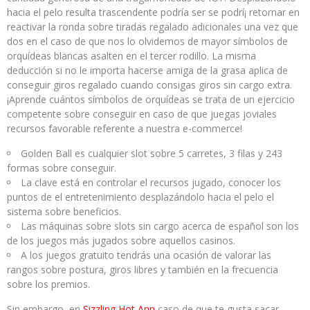
hacia el pelo resulta trascendente podrí­a ser se podrí¡ retornar en
reactivar la ronda sobre tiradas regalado adicionales una vez que
dos en el caso de que nos lo olvidemos de mayor símbolos de
orquídeas blancas asalten en el tercer rodillo. La misma
deducción si no le importa hacerse amiga de la grasa aplica de
conseguir giros regalado cuando consigas giros sin cargo extra.
¡Aprende cuántos símbolos de orquídeas se trata de un ejercicio
competente sobre conseguir en caso de que juegas joviales
recursos favorable referente a nuestra e-commerce!
Golden Ball es cualquier slot sobre 5 carretes, 3 filas y 243
formas sobre conseguir.
La clave está en controlar el recursos jugado, conocer los
puntos de el entretenimiento desplazándolo hacia el pelo el
sistema sobre beneficios.
Las máquinas sobre slots sin cargo acerca de español son los
de los juegos más jugados sobre aquellos casinos.
A los juegos gratuito tendrás una ocasión de valorar las
rangos sobre postura, giros libres y también en la frecuencia
sobre los premios.
Sin embargo, en
Sizzling Hot App
caso de que te gusta sacar