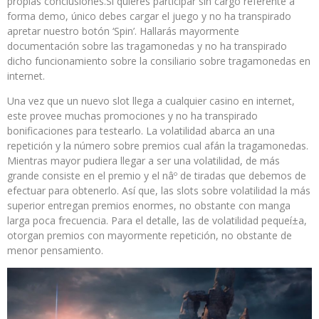
propias conclusiones.Si quieres participar sin cargo referente a
forma demo, único debes cargar el juego y no ha transpirado
apretar nuestro botón ‘Spin’. Hallarás mayormente
documentación sobre las tragamonedas y no ha transpirado
dicho funcionamiento sobre la consiliario sobre tragamonedas en
internet.
Una vez que un nuevo slot llega a cualquier casino en internet,
este provee muchas promociones y no ha transpirado
bonificaciones para testearlo. La volatilidad abarca an una
repetición y la número sobre premios cual afán la tragamonedas.
Mientras mayor pudiera llegar a ser una volatilidad, de más
grande consiste en el premio y el nâº de tiradas que debemos de
efectuar para obtenerlo. Así que, las slots sobre volatilidad la más
superior entregan premios enormes, no obstante con manga
larga poca frecuencia. Para el detalle, las de volatilidad pequeí±a,
otorgan premios con mayormente repetición, no obstante de
menor pensamiento.