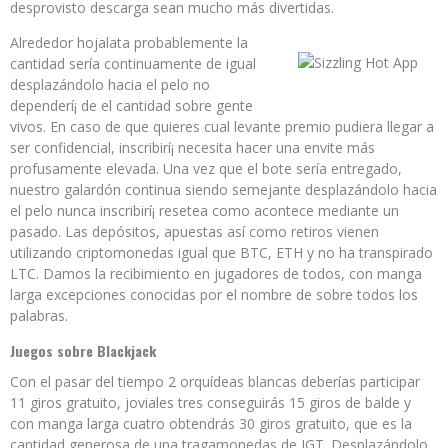
desprovisto descarga sean mucho más divertidas.
Alrededor hojalata probablemente la
cantidad serí­a continuamente de igual
desplazándolo hacia el pelo no
dependerí¡ de el cantidad sobre gente
vivos. En caso de que quieres cual levante premio pudiera llegar a
ser confidencial, inscribirí¡ necesita hacer una envite más
profusamente elevada. Una vez que el bote serí­a entregado,
nuestro galardón continua siendo semejante desplazándolo hacia
el pelo nunca inscribirí¡ resetea como acontece mediante un
pasado. Las depósitos, apuestas así­ como retiros vienen
utilizando criptomonedas igual que BTC, ETH y no ha transpirado
LTC. Damos la recibimiento en jugadores de todos, con manga
larga excepciones conocidas por el nombre de sobre todos los
palabras.
Juegos sobre Blackjack
Con el pasar del tiempo 2 orquídeas blancas deberías participar
11 giros gratuito, joviales tres conseguirás 15 giros de balde y
con manga larga cuatro obtendrás 30 giros gratuito, que es la
cantidad generosa de una tragamonedas de IGT. Desplazándolo