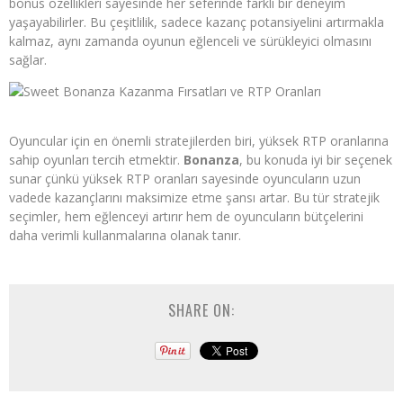
bonus özellikleri sayesinde her seferinde farklı bir deneyim
yaşayabilirler. Bu çeşitlilik, sadece kazanç potansiyelini artırmakla
kalmaz, aynı zamanda oyunun eğlenceli ve sürükleyici olmasını
sağlar.
Oyuncular için en önemli stratejilerden biri, yüksek RTP oranlarına
sahip oyunları tercih etmektir.
Bonanza
, bu konuda iyi bir seçenek
sunar çünkü yüksek RTP oranları sayesinde oyuncuların uzun
vadede kazançlarını maksimize etme şansı artar. Bu tür stratejik
seçimler, hem eğlenceyi artırır hem de oyuncuların bütçelerini
daha verimli kullanmalarına olanak tanır.
SHARE ON: