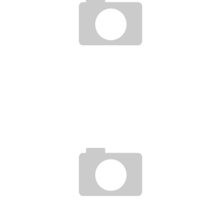
GAMBLE FREE SLOT GAMES ZERO DOWN LOAD ZERO MEMBERSHIP
Base Camp
August 8, 2026
TAKE ADVANTAGE OF THE ONLINE CASINO EXPERIENCE WITHOUT THE CHANCE, JUST
PLAY FOR ENJOYABLE!