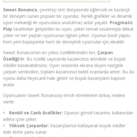
Sweet Bonanza
, çevrimiçi slot dünyasında eğlenceli ve kazançlı
bir deneyim sunan popüler bir oyundur. Renkli grafikler ve dinamik
oyun mekaniği ile oyunculara unutulmaz anlar yaşatır.
Pragmatic
Play
tarafından geliştirilen bu oyun, şeker temalı tasarımıyla dikkat
çeker ve her yaştan oyuncunun ilgisini çeker. Oyunun basit yapısı,
hem yeni başlayanlar hem de deneyimli oyuncular için idealdir.
Sweet Bonanza’nın en çekici özelliklerinden biri,
Çarpan
Özelliği
‘dir. Bu özellik sayesinde kazancınızı artırabilir ve büyük
ödüller kazanabilirsiniz. Oyun sırasında ekrana düşen rastgele
çarpan sembolleri, toplam kazancınızı belirli oranlarda artırır. Bu da
oyunu daha heyecanlı hale getirir ve büyük kazançların kapısını
aralar.
Oyuncuların Sweet Bonanza’yı tercih etmelerinin birkaç nedeni
vardır:
Renkli ve Canlı Grafikler:
Oyunun görsel tasarımı, kullanıcıları
adeta içine çeker.
Yüksek Çarpanlar:
Kazançlarınızı katlayarak büyük ödüller
elde etme şansı sunar.