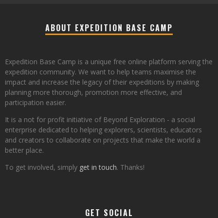
ABOUT EXPEDITION BASE CAMP
Expedition Base Camp is a unique free online platform serving the
expedition community. We want to help teams maximise the
impact and increase the legacy of their expeditions by making
planning more thorough, promotion more effective, and
participation easier.
It is a not for profit initiative of Beyond Exploration - a social
enterprise dedicated to helping explorers, scientists, educators
and creators to collaborate on projects that make the world a
better place.
To get involved, simply
get in touch
. Thanks!
GET SOCIAL