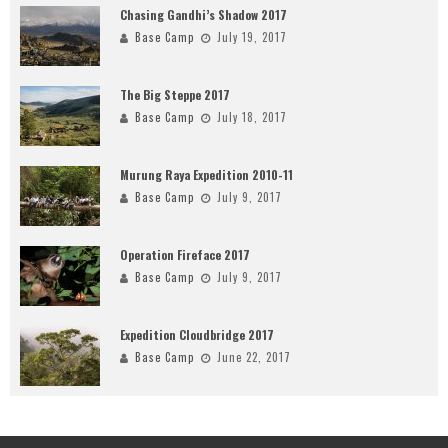
Chasing Gandhi’s Shadow 2017
Base Camp
July 19, 2017
The Big Steppe 2017
Base Camp
July 18, 2017
Murung Raya Expedition 2010-11
Base Camp
July 9, 2017
Operation Fireface 2017
Base Camp
July 9, 2017
Expedition Cloudbridge 2017
Base Camp
June 22, 2017