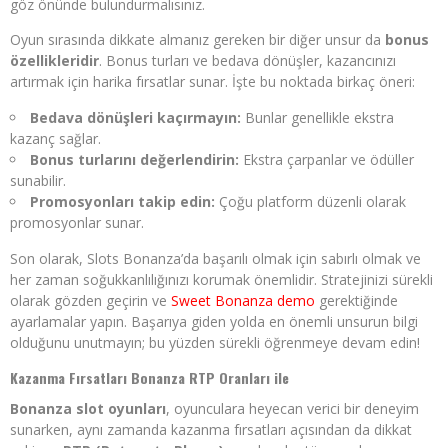
göz önünde bulundurmalısınız.
Oyun sırasında dikkate almanız gereken bir diğer unsur da
bonus
özellikleridir
. Bonus turları ve bedava dönüşler, kazancınızı
artırmak için harika fırsatlar sunar. İşte bu noktada birkaç öneri:
Bedava dönüşleri kaçırmayın:
Bunlar genellikle ekstra
kazanç sağlar.
Bonus turlarını değerlendirin:
Ekstra çarpanlar ve ödüller
sunabilir.
Promosyonları takip edin:
Çoğu platform düzenli olarak
promosyonlar sunar.
Son olarak, Slots Bonanza’da başarılı olmak için sabırlı olmak ve
her zaman soğukkanlılığınızı korumak önemlidir. Stratejinizi sürekli
olarak gözden geçirin ve
Sweet Bonanza demo
gerektiğinde
ayarlamalar yapın. Başarıya giden yolda en önemli unsurun bilgi
olduğunu unutmayın; bu yüzden sürekli öğrenmeye devam edin!
Kazanma Fırsatları Bonanza RTP Oranları ile
Bonanza slot oyunları
, oyunculara heyecan verici bir deneyim
sunarken, aynı zamanda kazanma fırsatları açısından da dikkat