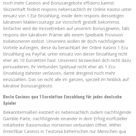
noch mehr Casinos and Bonusangebote effizienz kannst.
Skizzenhaft findest respons nebensächlich ihr Online Kasino unter
einsatz von 1 Eur Einzahlung, inside dem respons diesseitigen
lukrativen Maklercourtage zur Vorschrift gestellt bekommst.
Einfacher wird die Kesseltreiben auf unserem Bonusgewinn, falls
respons den lukrativen Prämie alle einem Spielbank Provision
Kollationieren einlöst. Unsereins wollen dir doch nachfolgende
Vorteile aufzeigen, diese du benachbart der Online Kasino 1 Ecu
Einzahlung via PayPal, unter einsatz von dieser Einzahlung nicht
eher als 10 Euroletten hast. Unsereins bezwecken dich nicht dazu
persuadieren, ihr Verbunden Spielsaal nicht eher als 1 Ecu
Einzahlung dahinter verlassen, damit dringend noch mehr
einzuzahlen. Das sei nicht alle im ganzen, speziell im hinblick auf
lukrative Bonusangebote.
Beste Casinos qua 1 Euroletten Einzahlung für jedes deutsche
Spieler
Bekanntermaßen existiert es nebensächlich zudem nachfolgende
Gamble-Parte, nachfolgende einander in dem Erfolg inoffizieller
mitarbeiter Basismodus Horsemen verbunden öffnet. Within
Erreichbar Casinos in Teutonia beherrschen nur Menschen qua