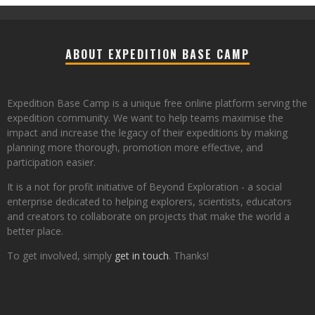
ABOUT EXPEDITION BASE CAMP
Expedition Base Camp is a unique free online platform serving the
expedition community. We want to help teams maximise the
impact and increase the legacy of their expeditions by making
planning more thorough, promotion more effective, and
participation easier.
It is a not for profit initiative of Beyond Exploration - a social
enterprise dedicated to helping explorers, scientists, educators
and creators to collaborate on projects that make the world a
better place.
To get involved, simply
get in touch
. Thanks!