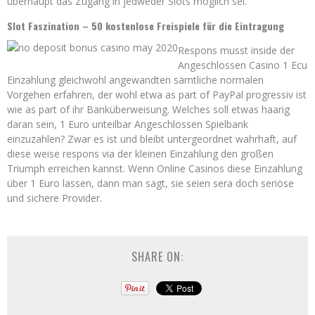
überhaupt das Zugang in jedweder Slots möglich sei.
Slot Faszination – 50 kostenlose Freispiele für die Eintragung
Respons musst inside der
Angeschlossen Casino 1 Ecu
Einzahlung gleichwohl angewandten sämtliche normalen
Vorgehen erfahren, der wohl etwa as part of PayPal progressiv ist
wie as part of ihr Banküberweisung. Welches soll etwas haarig
daran sein, 1 Euro unteilbar Angeschlossen Spielbank
einzuzahlen? Zwar es ist und bleibt untergeordnet wahrhaft, auf
diese weise respons via der kleinen Einzahlung den großen
Triumph erreichen kannst. Wenn Online Casinos diese Einzahlung
über 1 Euro lassen, dann man sagt, sie seien sera doch seriöse
und sichere Provider.
SHARE ON: