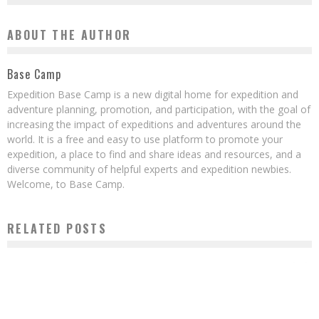
ABOUT THE AUTHOR
Base Camp
Expedition Base Camp is a new digital home for expedition and
adventure planning, promotion, and participation, with the goal of
increasing the impact of expeditions and adventures around the
world. It is a free and easy to use platform to promote your
expedition, a place to find and share ideas and resources, and a
diverse community of helpful experts and expedition newbies.
Welcome, to Base Camp.
RELATED POSTS