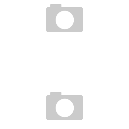
JUEGOS EN INTERNET EN YOBINGO: BINGO, RULETA ASÍ­ COMO TRAGAPERRAS
REFERENTE A CIERTAS ZONAS DE ESPAÑA
Base Camp
August 7, 2026