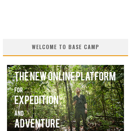
CONFUSIONE FONDO MINIMO 1 EURO: CATALOGO DI NUOVO SFIDA DI APRILE 2026
Base Camp
August 7, 2026
WELCOME TO BASE CAMP