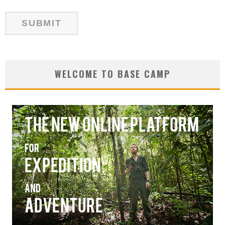
WELCOME TO BASE CAMP