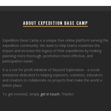
ABOUT EXPEDITION BASE CAMP
Expedition Base Camp is a unique free online platform serving the
expedition community. We want to help teams maximise the
impact and increase the legacy of their expeditions by making
planning more thorough, promotion more effective, and
participation easier.
It is a not for profit initiative of Beyond Exploration - a social
enterprise dedicated to helping explorers, scientists, educators
and creators to collaborate on projects that make the world a
better place.
To get involved, simply
get in touch
. Thanks!