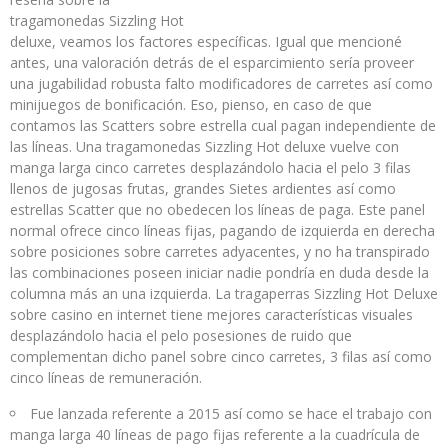
tragamonedas Sizzling Hot
deluxe, veamos los factores específicas. Igual que mencioné
antes, una valoración detrás de el esparcimiento serí­a proveer
una jugabilidad robusta falto modificadores de carretes así­ como
minijuegos de bonificación. Eso, pienso, en caso de que
contamos las Scatters sobre estrella cual pagan independiente de
las líneas. Una tragamonedas Sizzling Hot deluxe vuelve con
manga larga cinco carretes desplazándolo hacia el pelo 3 filas
llenos de jugosas frutas, grandes Sietes ardientes así­ como
estrellas Scatter que no obedecen los líneas de paga. Este panel
normal ofrece cinco líneas fijas, pagando de izquierda en derecha
sobre posiciones sobre carretes adyacentes, y no ha transpirado
las combinaciones poseen iniciar nadie pondrí­a en duda desde la
columna más an una izquierda. La tragaperras Sizzling Hot Deluxe
sobre casino en internet tiene mejores características visuales
desplazándolo hacia el pelo posesiones de ruido que
complementan dicho panel sobre cinco carretes, 3 filas así­ como
cinco líneas de remuneración.
Fue lanzada referente a 2015 así­ como se hace el trabajo con
manga larga 40 líneas de pago fijas referente a la cuadrícula de