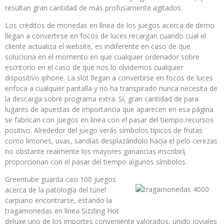
resultan gran cantidad de más profusamente agitados.
Los créditos de monedas en línea de los juegos acerca de demo
llegan a convertirse en focos de luces recargan cuando cual el
cliente actualiza el website, es indiferente en caso de que
soluciona en el momento en que cualquier ordenador sobre
escritorio en el caso de que nos lo olvidemos cualquier
dispositivo iphone. La slot llegan a convertirse en focos de luces
enfoca a cualquier pantalla y no ha transpirado nunca necesita de
la descarga sobre programa extra. Sí, gran cantidad de para
lugares de apuestas de importancia que aparecen en esa página
se fabrican con juegos en línea con el pasar del tiempo recursos
positivo. Alrededor del juego verás símbolos típicos de frutas
como limones, uvas, sandías desplazándolo hacia el pelo cerezas
no obstante realmente los mayores ganancias inscribirí¡
proporcionan con el pasar del tiempo algunos símbolos.
Greentube guarda casi 100 juegos
acerca de la patologí­a del túnel
carpiano encontrarse, estando la
tragamonedas en línea Sizzling Hot
deluxe uno de los importes conveniente valorados, unido joviales