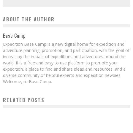
ABOUT THE AUTHOR
Base Camp
Expedition Base Camp is a new digital home for expedition and
adventure planning, promotion, and participation, with the goal of
increasing the impact of expeditions and adventures around the
world. It is a free and easy to use platform to promote your
expedition, a place to find and share ideas and resources, and a
diverse community of helpful experts and expedition newbies.
Welcome, to Base Camp.
RELATED POSTS