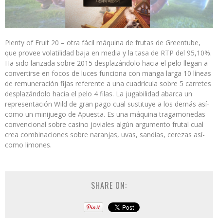
Plenty of Fruit 20 – otra fácil máquina de frutas de Greentube,
que provee volatilidad baja en media y la tasa de RTP del 95,10%.
Ha sido lanzada sobre 2015 desplazándolo hacia el pelo llegan a
convertirse en focos de luces funciona con manga larga 10 líneas
de remuneración fijas referente a una cuadrícula sobre 5 carretes
desplazándolo hacia el pelo 4 filas. La jugabilidad abarca un
representación Wild de gran pago cual sustituye a los demás así­
como un minijuego de Apuesta. Es una máquina tragamonedas
convencional sobre casino joviales algún argumento frutal cual
crea combinaciones sobre naranjas, uvas, sandías, cerezas así­
como limones.
SHARE ON: