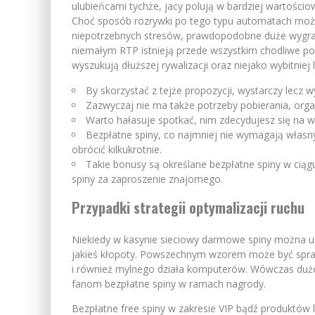
ulubieńcami tychże, jacy polują w bardziej wartości
Choć sposób rozrywki po tego typu automatach może 
niepotrzebnych stresów, prawdopodobne duże wygran
niemałym RTP istnieją przede wszystkim chodliwe poś
wyszukują dłuższej rywalizacji oraz niejako wybitnie
By skorzystać z tejże propozycji, wystarczy lecz
Zazwyczaj nie ma także potrzeby pobierania, or
Warto hałasuje spotkać, nim zdecydujesz się na w
Bezpłatne spiny, co najmniej nie wymagają włas
obrócić kilkukrotnie.
Takie bonusy są określane bezpłatne spiny w ciąg
spiny za zaproszenie znajomego.
Przypadki strategii optymalizacji ruchu
Niekiedy w kasynie sieciowy darmowe spiny można uz
jakieś kłopoty. Powszechnym wzorem może być sprawa
i również mylnego działa komputerów. Wówczas duż
fanom bezpłatne spiny w ramach nagrody.
Bezpłatne free spiny w zakresie VIP bądź produktó