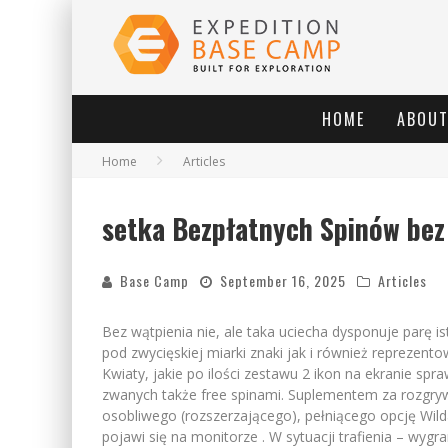
HOME
ABOU
Home
Articles
setka Bezpłatnych Spinów be
Base Camp
September 16, 2025
Articles
Bez wątpienia nie, ale taka uciecha dysponuje parę 
pod zwycięskiej miarki znaki jak i również reprezent
Kwiaty, jakie po ilości zestawu 2 ikon na ekranie s
zwanych także free spinami. Suplementem za rozgry
osobliwego (rozszerzającego), pełniącego opcję Wil
pojawi się na monitorze . W sytuacji trafienia – wyg