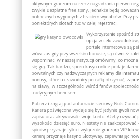
aktywnym graczom na rzecz nagradzania pierwotnego 
zwykłe Bezpłatne free spiny, jednakże będą poważa
pobocznych wygranych z brakiem wydatków. Przy prak
poniektórych slotach tuż w całej rejestracji.
Wykorzystanie spośród st
opcja w celu zawodników,
portale internetowe są pe
wówczas gdy przy wszelkim bonusie, są również zalet
wspominać. W naszej instytucji omówimy, co można u
się grą. Tak bardzo, sporo kasyn online podaje darm
powitalnych czy nadzwyczajnych reklamy dla internau
bonusy, które to zawodnicy potrafią otrzymać, zapr
na sławy, w szczególności wśród fanów społecznośc
tradycyjnym bonusom.
Pobierz i zagraj pod automacie sieciowy Nuts Comma
Kariera poświęcona wydaje się być jedynie gwoli now
zapisu oraz aktywowali swoje konto. Ażeby ożywiać 
wysokości dziesięć euro. Niestety nie zaakceptować
spinów przyznaje tylko i wyłącznie graczom VIP lub
karierę przyznaje kasyno Slottyway, zapewniając now