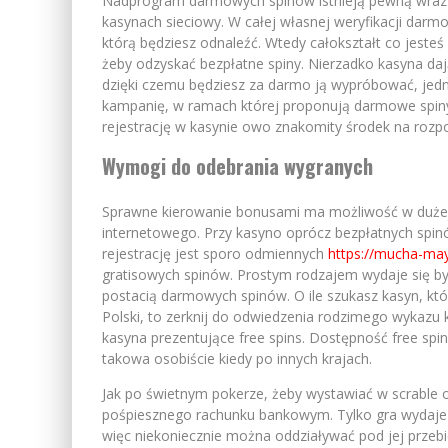
Nadprogram darmowych spinów istnieją pewną wraz 
kasynach sieciowy. W całej własnej weryfikacji dar
którą będziesz odnaleźć. Wtedy całokształt co jesteś
żeby odzyskać bezpłatne spiny. Nierzadko kasyna d
dzięki czemu będziesz za darmo ją wypróbować, jedn
kampanię, w ramach której proponują darmowe spiny 
rejestrację w kasynie owo znakomity środek na rozpoc
Wymogi do odebrania wygranych
Sprawne kierowanie bonusami ma możliwość w dużej 
internetowego. Przy kasyno oprócz bezpłatnych spi
rejestrację jest sporo odmiennych
https://mucha-may
gratisowych spinów. Prostym rodzajem wydaje się b
postacią darmowych spinów. O ile szukasz kasyn, któr
Polski, to zerknij do odwiedzenia rodzimego wykazu k
kasyna prezentujące free spins. Dostępność free sp
takowa osobiście kiedy po innych krajach.
Jak po świetnym pokerze, żeby wystawiać w scrable 
pośpiesznego rachunku bankowym. Tylko gra wydaje 
więc niekoniecznie można oddziaływać pod jej przebi