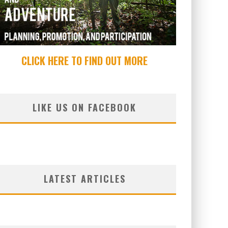
CLICK HERE TO FIND OUT MORE
LIKE US ON FACEBOOK
LATEST ARTICLES