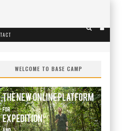
TACT
WELCOME TO BASE CAMP