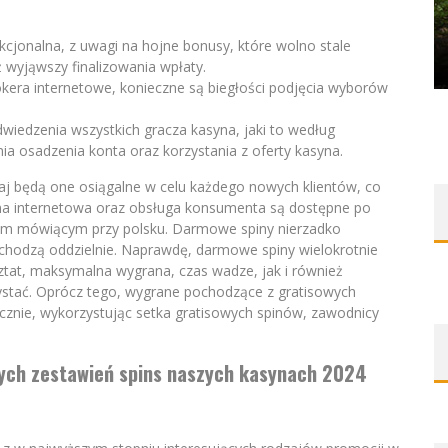
nkcjonalna, z uwagi na hojne bonusy, które wolno stale
 wyjąwszy finalizowania wpłaty.
okera internetowe, konieczne są biegłości podjęcia wyborów
wiedzenia wszystkich gracza kasyna, jaki to według
a osadzenia konta oraz korzystania z oferty kasyna.
zaj będą one osiągalne w celu każdego nowych klientów, co
ona internetowa oraz obsługa konsumenta są dostępne po
nom mówiącym przy polsku. Darmowe spiny nierzadko
chodzą oddzielnie. Naprawdę, darmowe spiny wielokrotnie
ztat, maksymalna wygrana, czas wadze, jak i również
ystać. Oprócz tego, wygrane pochodzące z gratisowych
cznie, wykorzystując setka gratisowych spinów, zawodnicy
nych zestawień spins naszych kasynach 2024