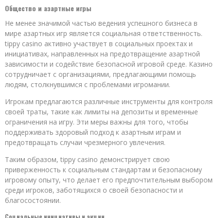
Общество и азартные игры
Не менее значимой частью ведения успешного бизнеса в
мире азартных игр является социальная ответственность.
tippy casino активно участвует в социальных проектах и
инициативах, направленных на предотвращение азартной
зависимости и содействие безопасной игровой среде. Казино
сотрудничает с организациями, предлагающими помощь
людям, столкнувшимся с проблемами игромании.
Игрокам предлагаются различные инструменты для контроля
своей траты, такие как лимиты на депозиты и временные
ограничения на игру. Эти меры важны для того, чтобы
поддерживать здоровый подход к азартным играм и
предотвращать случаи чрезмерного увлечения.
Таким образом, tippy casino демонстрирует свою
приверженность к социальным стандартам и безопасному
игровому опыту, что делает его предпочтительным выбором
среди игроков, заботящихся о своей безопасности и
благосостоянии.
Социальные инициативы и акции