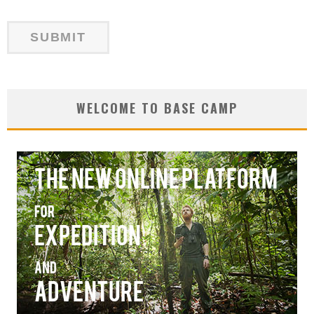
WELCOME TO BASE CAMP