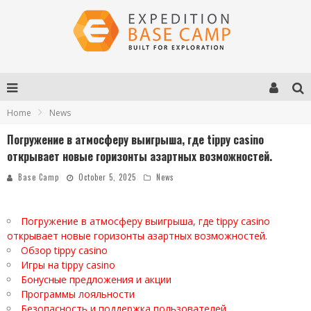
Home
News
Погружение в атмосферу выигрыша, где tippy casino
открывает новые горизонты азартных возможностей.
Base Camp
October 5, 2025
News
Погружение в атмосферу выигрыша, где tippy casino
открывает новые горизонты азартных возможностей.
Обзор tippy casino
Игры на tippy casino
Бонусные предложения и акции
Программы лояльности
Безопасность и поддержка пользователей