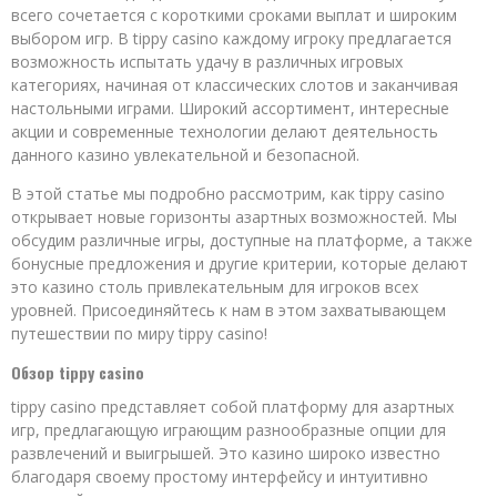
всего сочетается с короткими сроками выплат и широким
выбором игр. В tippy casino каждому игроку предлагается
возможность испытать удачу в различных игровых
категориях, начиная от классических слотов и заканчивая
настольными играми. Широкий ассортимент, интересные
акции и современные технологии делают деятельность
данного казино увлекательной и безопасной.
В этой статье мы подробно рассмотрим, как tippy casino
открывает новые горизонты азартных возможностей. Мы
обсудим различные игры, доступные на платформе, а также
бонусные предложения и другие критерии, которые делают
это казино столь привлекательным для игроков всех
уровней. Присоединяйтесь к нам в этом захватывающем
путешествии по миру tippy casino!
Обзор tippy casino
tippy casino представляет собой платформу для азартных
игр, предлагающую играющим разнообразные опции для
развлечений и выигрышей. Это казино широко известно
благодаря своему простому интерфейсу и интуитивно