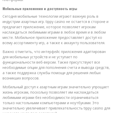
Мобильные приложения и доступность игры
Сегодня мобильные технологии играют важную роль в
индустрии азартных игр. tippy casino не остается в стороне и
предлагает приложение, которое позволяет игрокам
наслаждаться любимыми играми в любое время и в любом
месте. Мобильное приложение предоставляет доступ ко
всему ассортименту игр, а также к аккаунту пользователя.
Важно отметить, что интерфейс приложения адаптирован
для мобильных устройств и не уступает по
функциональности веб-версии. Также присутствуют все
необходимые опции для пополнения счета и вывода средств,
а также поддержка службы помощи для решения любых
возникших вопросов.
Мобильный доступ к азартным играм значительно упрощает
жизнь игрокам, поскольку позволяет им наслаждаться
любимыми играми без необходимости ограничиваться
только настольными компьютерами и ноутбуками. Это
значительно увеличивает привлекательность tippy casino для