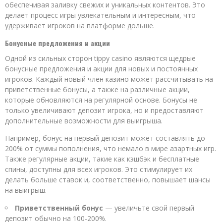
обеспечивая заливку свежих и уникальных контентов. Это
делает процесс игры увлекательным и интересным, что
удерживает игроков на платформе дольше.
Бонусные предложения и акции
Одной из сильных сторон tippy casino являются щедрые
бонусные предложения и акции для новых и постоянных
игроков. Каждый новый член казино может рассчитывать на
приветственные бонусы, а также на различные акции,
которые обновляются на регулярной основе. Бонусы не
только увеличивают депозит игрока, но и предоставляют
дополнительные возможности для выигрыша.
Например, бонус на первый депозит может составлять до
200% от суммы пополнения, что немало в мире азартных игр.
Также регулярные акции, такие как кэшбэк и бесплатные
спины, доступны для всех игроков. Это стимулирует их
делать больше ставок и, соответственно, повышает шансы
на выигрыш.
Приветственный бонус
— увеличьте свой первый
депозит обычно на 100-200%.