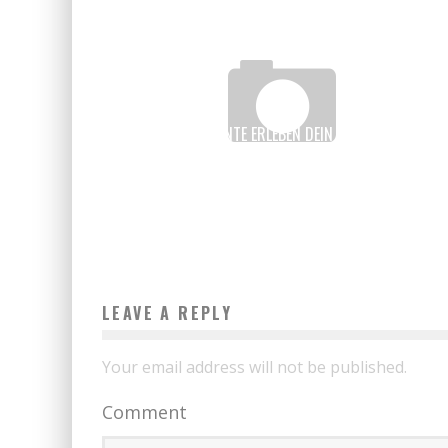
JACKPOT-MOMENTE ERLEBEN DEIN ONLINE-CASINO-
ABENTEUER MIT VAVADA-DE.EU.COM BEGINNT!
Base Camp
December 30, 2025
LEAVE A REPLY
Your email address will not be published.
Comment