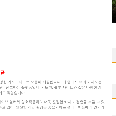
랫폼
다양한 카지노사이트 모음이 제공됩니다. 이 중에서 우리 카지노는
이 선호하는 플랫폼입니다. 또한, 슬롯 사이트와 같은 다양한 게
게도 적합합니다.
라이브 딜러와 상호작용하여 더욱 진정한 카지노 경험을 누릴 수 있
추고 있어, 안전한 게임 환경을 중요시하는 플레이어들에게 인기가