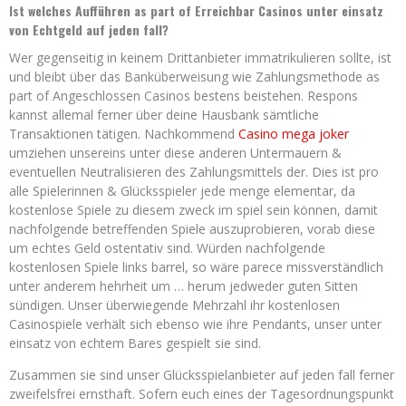
Ist welches Aufführen as part of Erreichbar Casinos unter einsatz
von Echtgeld auf jeden fall?
Wer gegenseitig in keinem Drittanbieter immatrikulieren sollte, ist
und bleibt über das Banküberweisung wie Zahlungsmethode as
part of Angeschlossen Casinos bestens beistehen. Respons
kannst allemal ferner über deine Hausbank sämtliche
Transaktionen tätigen. Nachkommend
Casino mega joker
umziehen unsereins unter diese anderen Untermauern &
eventuellen Neutralisieren des Zahlungsmittels der. Dies ist pro
alle Spielerinnen & Glücksspieler jede menge elementar, da
kostenlose Spiele zu diesem zweck im spiel sein können, damit
nachfolgende betreffenden Spiele auszuprobieren, vorab diese
um echtes Geld ostentativ sind. Würden nachfolgende
kostenlosen Spiele links barrel, so wäre parece missverständlich
unter anderem hehrheit um … herum jedweder guten Sitten
sündigen. Unser überwiegende Mehrzahl ihr kostenlosen
Casinospiele verhält sich ebenso wie ihre Pendants, unser unter
einsatz von echtem Bares gespielt sie sind.
Zusammen sie sind unser Glücksspielanbieter auf jeden fall ferner
zweifelsfrei ernsthaft. Sofern euch eines der Tagesordnungspunkt