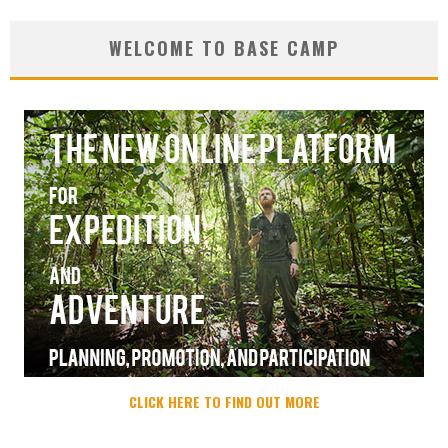
WELCOME TO BASE CAMP
CLICK HERE TO FIND OUT MORE