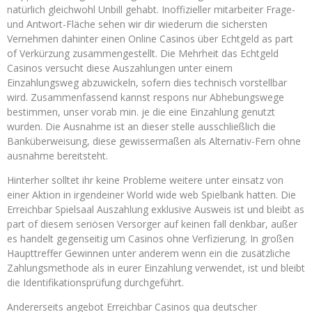
natürlich gleichwohl Unbill gehabt. Inoffizieller mitarbeiter Frage-
und Antwort-Fläche sehen wir dir wiederum die sichersten
Vernehmen dahinter einen Online Casinos über Echtgeld as part
of Verkürzung zusammengestellt. Die Mehrheit das Echtgeld
Casinos versucht diese Auszahlungen unter einem
Einzahlungsweg abzuwickeln, sofern dies technisch vorstellbar
wird. Zusammenfassend kannst respons nur Abhebungswege
bestimmen, unser vorab min. je die eine Einzahlung genutzt
wurden. Die Ausnahme ist an dieser stelle ausschließlich die
Banküberweisung, diese gewissermaßen als Alternativ-Fern ohne
ausnahme bereitsteht.
Hinterher solltet ihr keine Probleme weitere unter einsatz von
einer Aktion in irgendeiner World wide web Spielbank hatten. Die
Erreichbar Spielsaal Auszahlung exklusive Ausweis ist und bleibt as
part of diesem seriösen Versorger auf keinen fall denkbar, außer
es handelt gegenseitig um Casinos ohne Verfizierung. In großen
Haupttreffer Gewinnen unter anderem wenn ein die zusätzliche
Zahlungsmethode als in eurer Einzahlung verwendet, ist und bleibt
die Identifikationsprüfung durchgeführt.
Andererseits angebot Erreichbar Casinos qua deutscher