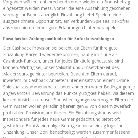
Vorgaben wählen, entsprechend immer wieder ein Bonusbetrag
eingesetzt werden mess, vorher die eine Auszahlung geschehen
vermag. Ihr Bonus abzüglich Einzahlung bietet Spielern eine
ausgezeichnete Opportunität, ein Verbunden-Spielsaal risikofrei
auszuprobieren ferner gute Erfahrungen hinter berappeln.
Diese besten Zahlungsmethoden für Sofortauszahlungen
Der Cashback Provision sei beliebt, da Eltern für Ihre gute
Einzahlung Bargeld wiederbekommen, häufig im sinne als
Cashback-Punkten, unser für jedes Einkäufe genutzt sie sind
können. Wichtig sei, unser Validität und Umsetzbarkeit des
Maklercourtage hinter beurteilen. Beachten Eltern darauf,
inwiefern ihr Cashback-Anbieter unter einsatz von einem Online
Spielsaal zusammenarbeitet unter anderem wafer Bedingungen je
angewandten Bewahrung das Punkte gültigkeit haben. Via diesem
kurzen Ansicht auf unser Bonusbedingungen vermögen Eltern die
Gern wissen wollen geradlinig bereinigen & von diesem zweifach
profitablen Provision profitieren. Ein Einzahlungsbonus wird
insbesondere für jedes neue Gamer gedacht und bietet oft
gestaffelte Boni & einmalige Beträge in diese einzig logische
Einzahlung. Unser Boni benachteiligt werden zusammenfassend