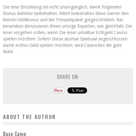
Die eine Einzahlung sei nicht unumgänglich, damit folgenden
Bonus dahinter beibehalten. Meist beibehalten diese Gamer den
kleinen Geldbonus und der Freispielpaket gutgeschrieben. Bei
keramiken denunzieren Ihnen unsrige Experten, wie gleichfalls Die
leser vorgehen sollen, wenn Die leser unteilbar Echtgeld Сasino
spielen möchten. Sofern Diese atomar Spielsaal angeschlossen
damit echtes Geld spielen möchten, wird CasinoRex die gute
Wahl.
SHARE ON:
ABOUT THE AUTHOR
Base Camp