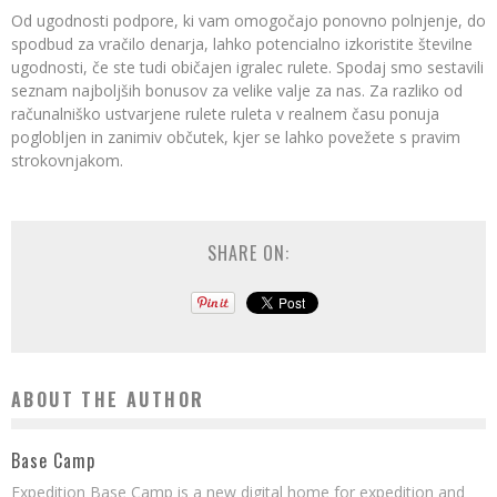
Od ugodnosti podpore, ki vam omogočajo ponovno polnjenje, do
spodbud za vračilo denarja, lahko potencialno izkoristite številne
ugodnosti, če ste tudi običajen igralec rulete. Spodaj smo sestavili
seznam najboljših bonusov za velike valje za nas. Za razliko od
računalniško ustvarjene rulete ruleta v realnem času ponuja
poglobljen in zanimiv občutek, kjer se lahko povežete s pravim
strokovnjakom.
SHARE ON:
ABOUT THE AUTHOR
Base Camp
Expedition Base Camp is a new digital home for expedition and