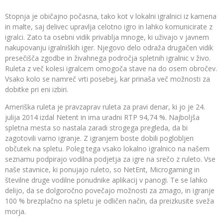
Stopnja je običajno počasna, tako kot v lokalni igralnici iz kamena
in malte, saj delivec upravlja celotno igro in lahko komunicirate z
igralci. Zato ta osebni vidik privablja mnoge, ki uživajo v javnem
nakupovanju igralniških iger. Njegovo delo odraža drugačen vidik
presečišča zgodbe in živahnega področja spletnih igralnic v živo.
Ruleta z več kolesi igralcem omogoča stave na do osem obročev.
Vsako kolo se namreč vrti posebej, kar prinaša več možnosti za
dobitke pri eni izbiri.
Ameriška ruleta je pravzaprav ruleta za pravi denar, ki jo je 24.
julija 2014 izdal Netent in ima uradni RTP 94,74 %. Najboljša
spletna mesta so nastala zaradi strogega pregleda, da bi
zagotovili varno igranje. Z igranjem boste dobili poglobljen
občutek na spletu. Poleg tega vsako lokalno igralnico na našem
seznamu podpirajo vodilna podjetja za igre na srečo z ruleto. Vse
naše stavnice, ki ponujajo ruleto, so NetEnt, Microgaming in
številne druge vodilne ponudnike aplikacij v panogi. Te se lahko
delijo, da se dolgoročno povečajo možnosti za zmago, in igranje
100 % brezplačno na spletu je odličen način, da preizkusite sveža
morja.