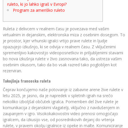
ruleto, ki jo lahko igraš v Evropi?
Program za ameriško ruleto
Ruleta z delivcem v realnem času je povezava med vašim
virtualnim in dejanskim, elektronska miza z osebnim dosegom. To
je prostor, kjer vrhunski igralci vrtijo prave rulete in ljudje
opazujejo izkušnjo, ki se odvija v realnem času.
Z vključenimi
spremenljivo kakovostjo videoposnetkov in priljubljenimi stavami
bo nova izkušnja rulete v živo zasnovana tako, da ustreza vašim
osebnim okusom, tako da bo vsak razred tako poglobljen kot
rezerviran.
Takojšnja francoska ruleta
Čeprav končujemo naše potovanje iz zabavne arene žive rulete v
letu 2025, je jasno, da je napredek v spletnih igrah na srečo
nekoliko izboljšal občutek igralca. Pomemben del žive rulete je
komunikacija z dejanskimi vlagatelji, vključno z navdušenjem in
zaupanjem v igro. Visokokakovostni video prenosi omogočajo
igralcem, da izkusijo vse, od posrednikovih dejanj do vrtenja
rulete, v pravem okolju igralnice iz opeke in malte. Komuniciranje