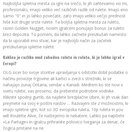
Najboljša spletna mesta za igre na srečo, ki jih zahtevamo vsi mi,
profesionalci, imajo veliko več različnih razlik od rulete. Imajo eno
samo "0" in jo lahko povečate, zato imajo veliko večjo prednost
hiše kot druge vrste rulete. Ta boljša spletna mesta za ruleto,
razen Golden Nugget, novim igralcem ponujajo bonus za ruleto
brez depozita. To pomeni, da lahko začnete preizkušati namesto
da bi uporabili eno stvar, kar je najboljši način za začetek
preizkušanja spletne rulete.
Kakšna je razlika med zahodno ruleto in ruleto, ki jo lahko igraš v
Evropi?
OLG sicer bo svoje storitve upravljanja s odstotki dobil podatke o
načinu provizije trgovine ali kartici v zvezi s strežniki, ki se
nahajajo zunaj Ontaria, vendar v Kanadi. Medtem ko ste novi v
svetu rulete, vas prosimo, da preberete podrobne vodnike.
Kliknite spodnji gumb, da najdete brezplačne izbire, ki jih vsak dan
prejmete na svoj e-poštni naslov … Razvajeni ste z možnostmi, ki
imajo spletne igre, kot so 3D evropska ruleta, 10p ruleta in you
will Roulette Alive, če naštejemo le nekatere. Lahko pa napišete
»La Partage« in igralcu prihranite polovico tveganja za denar, če
žogica pristane na ne.