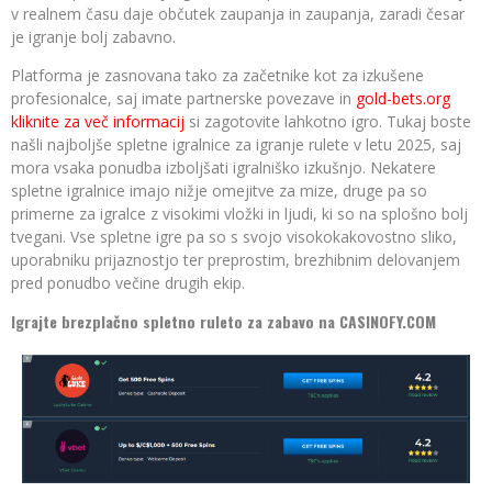
v realnem času daje občutek zaupanja in zaupanja, zaradi česar
je igranje bolj zabavno.
Platforma je zasnovana tako za začetnike kot za izkušene
profesionalce, saj imate partnerske povezave in
gold-bets.org
kliknite za več informacij
si zagotovite lahkotno igro. Tukaj boste
našli najboljše spletne igralnice za igranje rulete v letu 2025, saj
mora vsaka ponudba izboljšati igralniško izkušnjo. Nekatere
spletne igralnice imajo nižje omejitve za mize, druge pa so
primerne za igralce z visokimi vložki in ljudi, ki so na splošno bolj
tvegani. Vse spletne igre pa so s svojo visokokakovostno sliko,
uporabniku prijaznostjo ter preprostim, brezhibnim delovanjem
pred ponudbo večine drugih ekip.
Igrajte brezplačno spletno ruleto za zabavo na CASINOFY.COM