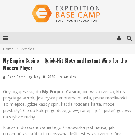
Home
Articles
My Empire Casino – Quick‑Hit Slots and Instant Wins for the
Modern Player
Base Camp
May 10, 2026
Articles
Gdy logujesz się do
My Empire Casino
, pierwszą rzeczą, która
przyciąga wzrok, jest żywa panorama miasta, pełna możliwości.
To miejsce, gdzie każdy spin, każda rozdana karta, może
przybliżyć Cię do kolejnego dużego wygranej—jeśli jesteś gotowy
na szybkie ruchy.
Kluczem do opanowania tego środowiska jest nauka, jak
utrzymać grę krótką i intensywną. Jeśli jesteś graczem, który