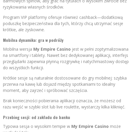
darmowych spinów, aby grać na tytułach o wysokim zwrocie bez
ryzykowania własnych środków.
Program VIP platformy oferuje również cashback—dodatkową
poduszkę bezpieczeństwa dla tych, którzy chcą utrzymać sesje
krótkie, ale zyskowne.
Mobilna dynamika: gra w podróży
Mobilna wersja
My Empire Casino
jest w pełni zoptymalizowana
na smartfony i tablety. Nawet bez dedykowanej aplikacji, interfejs
przeglądarki zapewnia płynną rozgrywkę i natychmiastowy dostęp
do wszystkich funkcji.
Krótkie sesje są naturalnie dostosowane do gry mobilnej: szybka
przerwa na kawę lub dojazd między spotkaniami to idealny
moment, aby zajrzeć i spróbować szczęścia.
Brak konieczności pobierania aplikacji oznacza, że możesz od
razu wejść w szybki slot lub live roulette, wystarczy kilka kliknięć.
Przebieg sesji: od zakładu do banku
Typowa sesja o wysokim tempie w
My Empire Casino
może