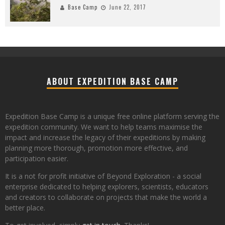
Base Camp
June 22, 2017
ABOUT EXPEDITION BASE CAMP
Expedition Base Camp is a unique free online platform serving the
expedition community. We want to help teams maximise the
impact and increase the legacy of their expeditions by making
planning more thorough, promotion more effective, and
participation easier.
It is a not for profit initiative of Beyond Exploration - a social
enterprise dedicated to helping explorers, scientists, educators
and creators to collaborate on projects that make the world a
better place.