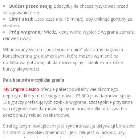
Budżet przed sesją:
Zdecyduj, ile chcesz ryzykować przed
zalogowaniem się.
Limit sesji:
Ustal czas (np. 15 minut), aby uniknąć gonitwy za
stratami.
Próg wygranej:
Wiedz, kiedy warto wypłacić wygraną zamiast
reinwestować.
Wbudowany system „build your empire” platformy nagradza
konsekwentną grę diamentami, które można wymienić na
dodatkową gotówkę lub darmowe spiny—idealne na krótkie
bursty aktywności.
Rola bonusów w szybkim graniu
My Empire Casino
oferuje pakiet powitalny wielokrotnego
depozytu, który może sięgać nawet €3,600 plus darmowe spiny.
Dla graczy preferujących szybkie wygrane, szczególnie przydatne
są cotygodniowe darmowe spiny od poniedziałku do czwartku
oraz bonusy reload weekendowe.
Strategicznym podejściem jest synchronizacja aktywacji bonusów
z slotami o wysokiej zmienności. Jeśli celujesz w jackpot, użyj