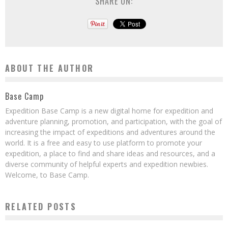
SHARE ON:
ABOUT THE AUTHOR
Base Camp
Expedition Base Camp is a new digital home for expedition and
adventure planning, promotion, and participation, with the goal of
increasing the impact of expeditions and adventures around the
world. It is a free and easy to use platform to promote your
expedition, a place to find and share ideas and resources, and a
diverse community of helpful experts and expedition newbies.
Welcome, to Base Camp.
RELATED POSTS