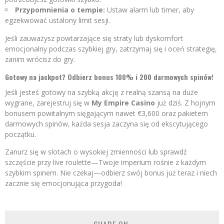
Przypomnienia o tempie:
Ustaw alarm lub timer, aby
egzekwować ustalony limit sesji.
Jeśli zauważysz powtarzające się straty lub dyskomfort
emocjonalny podczas szybkiej gry, zatrzymaj się i oceń strategię,
zanim wrócisz do gry.
Gotowy na jackpot? Odbierz bonus 100% i 200 darmowych spinów!
Jeśli jesteś gotowy na szybką akcję z realną szansą na duże
wygrane, zarejestruj się w
My Empire Casino
już dziś. Z hojnym
bonusem powitalnym sięgającym nawet €3,600 oraz pakietem
darmowych spinów, każda sesja zaczyna się od ekscytującego
początku.
Zanurz się w slotach o wysokiej zmienności lub sprawdź
szczęście przy live roulette—Twoje imperium rośnie z każdym
szybkim spinem. Nie czekaj—odbierz swój bonus już teraz i niech
zacznie się emocjonująca przygoda!