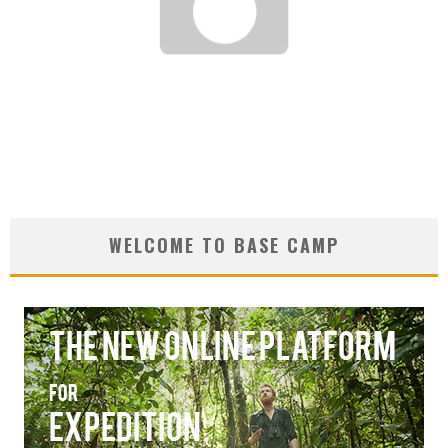
IDEAL CA ONLINE CASINOS 2026: CALIFORNIA BETTING INTERNET
Base Camp
August 6, 2026
WELCOME TO BASE CAMP