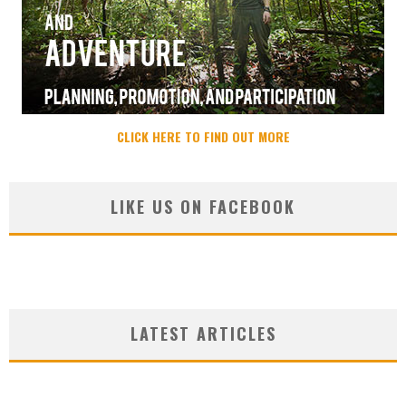
CLICK HERE TO FIND OUT MORE
LIKE US ON FACEBOOK
LATEST ARTICLES