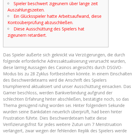
Spieler beschwert zigeunern über lange zeit
Auszahlungszeiten.
Ein Glücksspieler hatte Arbeitsaufwand, diese
Kontoüberprüfung abzuschließen.
Diese Ausschüttung des Spielers hat
zigeunern retardiert.
Das Spieler äußerte sich geknickt via Verzögerungen, die durch
folgende erforderliche Adressaktualisierung verursacht wurden,
diese lärmig Aussagen des Casinos angesichts durch DSGVO-
Modus bis zu 28 Zyklus fortbestehen könnte. In einem Einschalten
des Beschwerdeteams wird die Anschrift des Spielers
triumphierend aktualisiert und unser Ausschüttung einsacken.
Das
Gamer beschloss, werden Bankverbindung aufgrund der
schlechten Erfahrung hinter abschließen, bestätigte noch, so das
Thema genügend ruhig worden sei. Hinter folgendem Sekunde
wurden seine Bankdaten neuerlich überprüft, had been hinter
Frustration führte. Dies Beschwerdeteam hatte diese
Verifizierungsfrist für jedes weitere Zutun um 7 Menstruation
verlängert, zwar wegen der fehlenden Replik des Spielers werde