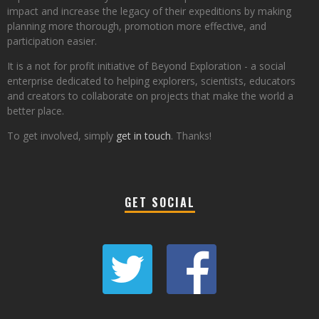
impact and increase the legacy of their expeditions by making
planning more thorough, promotion more effective, and
participation easier.
It is a not for profit initiative of Beyond Exploration - a social
enterprise dedicated to helping explorers, scientists, educators
and creators to collaborate on projects that make the world a
better place.
To get involved, simply
get in touch
. Thanks!
GET SOCIAL