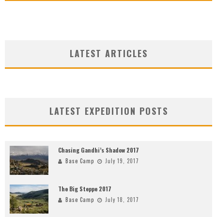
LATEST ARTICLES
LATEST EXPEDITION POSTS
Chasing Gandhi’s Shadow 2017
Base Camp
July 19, 2017
The Big Steppe 2017
Base Camp
July 18, 2017