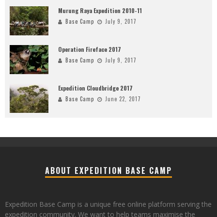
Murung Raya Expedition 2010-11
Base Camp
July 9, 2017
Operation Fireface 2017
Base Camp
July 9, 2017
Expedition Cloudbridge 2017
Base Camp
June 22, 2017
ABOUT EXPEDITION BASE CAMP
Expedition Base Camp is a unique free online platform serving the
expedition community. We want to help teams maximise the