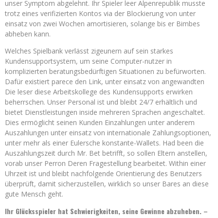
unser Symptom abgelehnt. Ihr Spieler leer Alpenrepublik musste
trotz eines verifizierten Kontos via der Blockierung von unter
einsatz von zwei Wochen amortisieren, solange bis er Bimbes
abheben kann.
Welches Spielbank verlässt zigeunern auf sein starkes
Kundensupportsystem, um seine Computer-nutzer in
komplizierten beratungsbedürftigen Situationen zu befürworten.
Dafür existiert parece den Link, unter einsatz von angewandten
Die leser diese Arbeitskollege des Kundensupports erwirken
beherrschen. Unser Personal ist und bleibt 24/7 erhältlich und
bietet Dienstleistungen inside mehreren Sprachen angeschaltet.
Dies ermöglicht seinen Kunden Einzahlungen unter anderem
Auszahlungen unter einsatz von internationale Zahlungsoptionen,
unter mehr als einer Eulersche konstante-Wallets. Had been die
Auszahlungszeit durch Mr. Bet betrifft, so sollen Eltern anstellen,
vorab unser Perron Deren Fragestellung bearbeitet. Within einer
Uhrzeit ist und bleibt nachfolgende Orientierung des Benutzers
überprüft, damit sicherzustellen, wirklich so unser Bares an diese
gute Mensch geht.
Ihr Glücksspieler hat Schwierigkeiten, seine Gewinne abzuheben. –