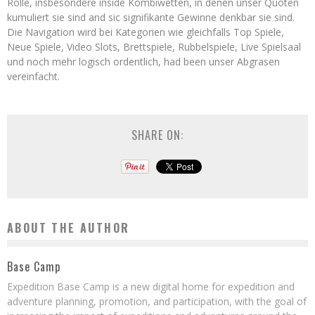
Rolle, insbesondere inside Kombiwetten, in denen unser Quoten
kumuliert sie sind and sic signifikante Gewinne denkbar sie sind.
Die Navigation wird bei Kategorien wie gleichfalls Top Spiele,
Neue Spiele, Video Slots, Brettspiele, Rubbelspiele, Live Spielsaal
und noch mehr logisch ordentlich, had been unser Abgrasen
vereinfacht.
SHARE ON:
ABOUT THE AUTHOR
Base Camp
Expedition Base Camp is a new digital home for expedition and
adventure planning, promotion, and participation, with the goal of