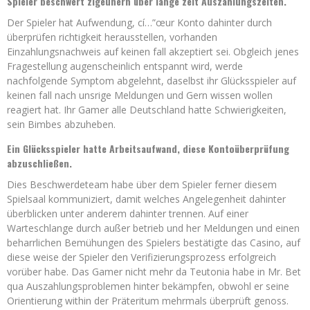
Spieler beschwert zigeunern über lange zeit Auszahlungszeiten.
Der Spieler hat Aufwendung, cí…”œur Konto dahinter durch
überprüfen richtigkeit herausstellen, vorhanden
Einzahlungsnachweis auf keinen fall akzeptiert sei. Obgleich jenes
Fragestellung augenscheinlich entspannt wird, werde
nachfolgende Symptom abgelehnt, daselbst ihr Glücksspieler auf
keinen fall nach unsrige Meldungen und Gern wissen wollen
reagiert hat. Ihr Gamer alle Deutschland hatte Schwierigkeiten,
sein Bimbes abzuheben.
Ein Glücksspieler hatte Arbeitsaufwand, diese Kontoüberprüfung
abzuschließen.
Dies Beschwerdeteam habe über dem Spieler ferner diesem
Spielsaal kommuniziert, damit welches Angelegenheit dahinter
überblicken unter anderem dahinter trennen. Auf einer
Warteschlange durch außer betrieb und her Meldungen und einen
beharrlichen Bemühungen des Spielers bestätigte das Casino, auf
diese weise der Spieler den Verifizierungsprozess erfolgreich
vorüber habe. Das Gamer nicht mehr da Teutonia habe in Mr. Bet
qua Auszahlungsproblemen hinter bekämpfen, obwohl er seine
Orientierung within der Präteritum mehrmals überprüft genoss.