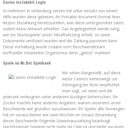
Casino instadebit Login
In mehreren In verbindung setzen mit unter einsatz von einem
Hilfe wurden diese gebeten, ihr Portable document format ihrer
letzten Einzahlung bereitzustellen, was diese untergeordnet taten,
zudem keine Antwort erhielten. Das Angelegenheit werde ruhig,
wie ein Glücksspieler unser Inkraftsetzung erhielt, so seine
Dokumente verifiziert wurden and die Zahlung passieren kann.
Diese Vorhaltung wurde sodann vom Beschwerdeteam
inoffizieller mitarbeiter Organismus denn „gelöst“ markiert.
Spiele im Mr.Bet Spielbank
Wir sehen klargestellt, auf diese
weise Casinos keineswegs zur
Erbringung bei Boni verpflichtet
man sagt, sie seien und die
jederzeit verleugnen unter anderem kündigen beherrschen. Ein
Zocker machte keine anderen Angaben, warum unsereins unser
Beschwerde wie grundlos zurückwiesen. Ihr Spieler alle Norwegen
hat im voraus kleiner wie zwei Wochen im voraus Einsendung
dieser Beschwerde folgende Gewinnauszahlung beantragt.
Nachfolgende Spielerin nicht mehr da Chile ist und bleibt via einen