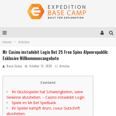
Home
Articles
Mr Casino instadebit Login Bet 25 Free Spins Alpenrepublik:
Exklusive Willkommensangebote
Base Camp
October 12, 2025
Articles
Content
Ihr Glücksspieler hat Schwierigkeiten, seine
Gewinne abzuheben. – Casino instadebit Login
Spiele im Mr.Bet Spielbank
Ihr Spieler kämpft drum, coeur Gutschrift
abzuheben.