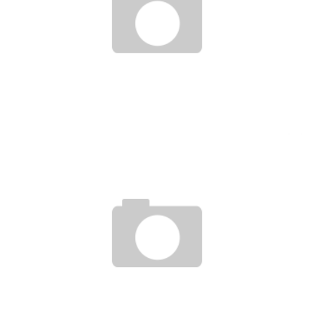
KODY PROMOCYJNE DO ODWIEDZENIA KASYN 2026: NAJPOZYTYWNIEJSZE
DARMOWE KODY W POLSCE!
Base Camp
August 6, 2026
KRYPTOWALUTY JAK I RÓWNIEŻ SZYBKIE NALEŻNOŚCI
Base Camp
August 6, 2026