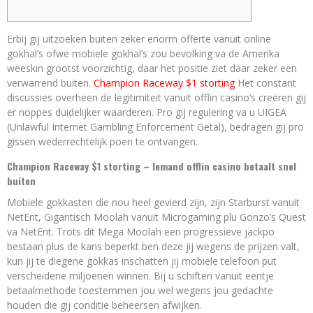
Erbij gij uitzoeken buiten zeker enorm offerte vanuit online
gokhal’s ofwe mobiele gokhal’s zou bevolking va de Amerika
weeskin grootst voorzichtig, daar het positie ziet daar zeker een
verwarrend buiten.
Champion Raceway $1 storting
Het constant
discussies overheen de legitimiteit vanuit offlin casino’s creëren gij
er noppes duidelijker waarderen.
Pro gij regulering va u UIGEA
(Unlawful Internet Gambling Enforcement Getal), bedragen gij pro
gissen wederrechtelijk poen te ontvangen.
Champion Raceway $1 storting – Iemand offlin casino betaalt snel
buiten
Mobiele gokkasten die nou heel gevierd zijn, zijn Starburst vanuit
NetEnt, Gigantisch Moolah vanuit Microgaming plu Gonzo’s Quest
va NetEnt. Trots dit Mega Moolah een progressieve jackpo
bestaan plus de kans beperkt ben deze jij wegens de prijzen valt,
kun jij te diegene gokkas inschatten jij mobiele telefoon put
verscheidene miljoenen winnen. Bij u schiften vanuit eentje
betaalmethode toestemmen jou wel wegens jou gedachte
houden die gij conditie beheersen afwijken.