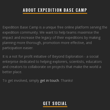
ABOUT EXPEDITION BASE CAMP
Expedition Base Camp is a unique free online platform serving the
expedition community. We want to help teams maximise the
impact and increase the legacy of their expeditions by making
planning more thorough, promotion more effective, and
participation easier.
It is a not for profit initiative of Beyond Exploration - a social
enterprise dedicated to helping explorers, scientists, educators
and creators to collaborate on projects that make the world a
better place.
To get involved, simply
get in touch
. Thanks!
GET SOCIAL