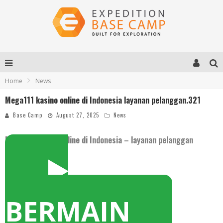
Home
News
Mega111 kasino online di Indonesia layanan pelanggan.321
Base Camp
August 27, 2025
News
Mega111 kasino online di Indonesia – layanan pelanggan
▶️
BERMAIN