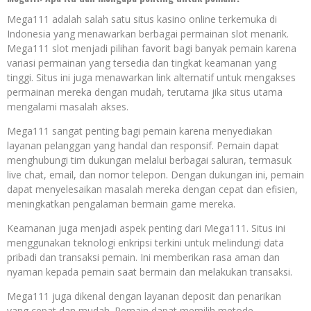
Mega111 adalah salah satu situs kasino online terkemuka di
Indonesia yang menawarkan berbagai permainan slot menarik.
Mega111 slot menjadi pilihan favorit bagi banyak pemain karena
variasi permainan yang tersedia dan tingkat keamanan yang
tinggi. Situs ini juga menawarkan link alternatif untuk mengakses
permainan mereka dengan mudah, terutama jika situs utama
mengalami masalah akses.
Mega111 sangat penting bagi pemain karena menyediakan
layanan pelanggan yang handal dan responsif. Pemain dapat
menghubungi tim dukungan melalui berbagai saluran, termasuk
live chat, email, dan nomor telepon. Dengan dukungan ini, pemain
dapat menyelesaikan masalah mereka dengan cepat dan efisien,
meningkatkan pengalaman bermain game mereka.
Keamanan juga menjadi aspek penting dari Mega111. Situs ini
menggunakan teknologi enkripsi terkini untuk melindungi data
pribadi dan transaksi pemain. Ini memberikan rasa aman dan
nyaman kepada pemain saat bermain dan melakukan transaksi.
Mega111 juga dikenal dengan layanan deposit dan penarikan
yang cepat dan mudah. Pemain dapat memilih metode