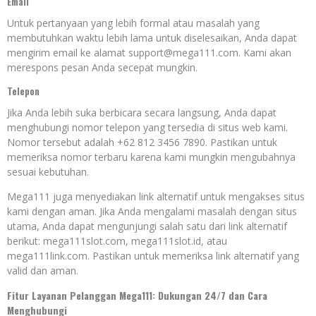
Email
Untuk pertanyaan yang lebih formal atau masalah yang
membutuhkan waktu lebih lama untuk diselesaikan, Anda dapat
mengirim email ke alamat support@mega111.com. Kami akan
merespons pesan Anda secepat mungkin.
Telepon
Jika Anda lebih suka berbicara secara langsung, Anda dapat
menghubungi nomor telepon yang tersedia di situs web kami.
Nomor tersebut adalah +62 812 3456 7890. Pastikan untuk
memeriksa nomor terbaru karena kami mungkin mengubahnya
sesuai kebutuhan.
Mega111 juga menyediakan link alternatif untuk mengakses situs
kami dengan aman. Jika Anda mengalami masalah dengan situs
utama, Anda dapat mengunjungi salah satu dari link alternatif
berikut: mega111slot.com, mega111slot.id, atau
mega111link.com. Pastikan untuk memeriksa link alternatif yang
valid dan aman.
Fitur Layanan Pelanggan Mega111: Dukungan 24/7 dan Cara
Menghubungi