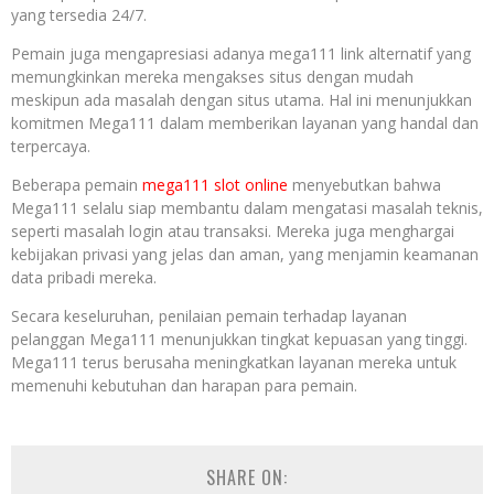
yang tersedia 24/7.
Pemain juga mengapresiasi adanya mega111 link alternatif yang
memungkinkan mereka mengakses situs dengan mudah
meskipun ada masalah dengan situs utama. Hal ini menunjukkan
komitmen Mega111 dalam memberikan layanan yang handal dan
terpercaya.
Beberapa pemain
mega111 slot online
menyebutkan bahwa
Mega111 selalu siap membantu dalam mengatasi masalah teknis,
seperti masalah login atau transaksi. Mereka juga menghargai
kebijakan privasi yang jelas dan aman, yang menjamin keamanan
data pribadi mereka.
Secara keseluruhan, penilaian pemain terhadap layanan
pelanggan Mega111 menunjukkan tingkat kepuasan yang tinggi.
Mega111 terus berusaha meningkatkan layanan mereka untuk
memenuhi kebutuhan dan harapan para pemain.
SHARE ON: