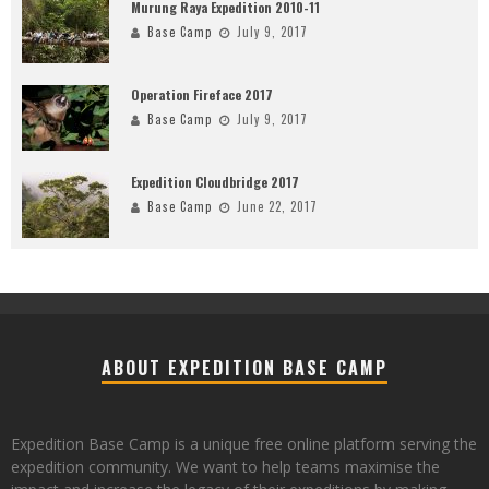
Murung Raya Expedition 2010-11
Base Camp
July 9, 2017
Operation Fireface 2017
Base Camp
July 9, 2017
Expedition Cloudbridge 2017
Base Camp
June 22, 2017
ABOUT EXPEDITION BASE CAMP
Expedition Base Camp is a unique free online platform serving the
expedition community. We want to help teams maximise the