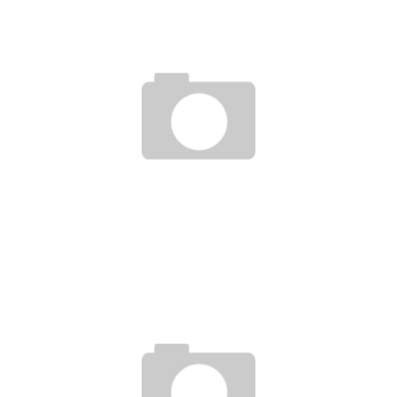
JACKPOT-MOMENTE ERLEBEN DEIN ONLINE-CASINO-ABENTEUER MIT VAVADA-
DE.EU.COM BEGINNT!
Base Camp
December 30, 2025