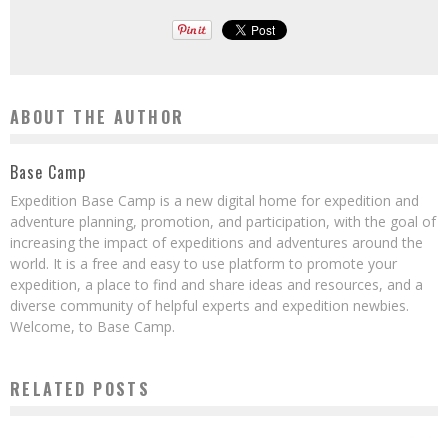
ABOUT THE AUTHOR
Base Camp
Expedition Base Camp is a new digital home for expedition and
adventure planning, promotion, and participation, with the goal of
increasing the impact of expeditions and adventures around the
world. It is a free and easy to use platform to promote your
expedition, a place to find and share ideas and resources, and a
diverse community of helpful experts and expedition newbies.
Welcome, to Base Camp.
RELATED POSTS