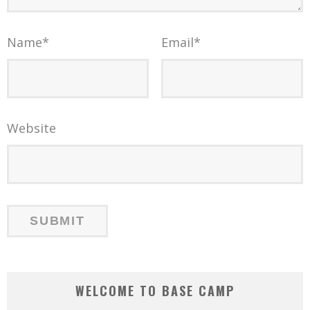
Name
*
Email
*
Website
WELCOME TO BASE CAMP