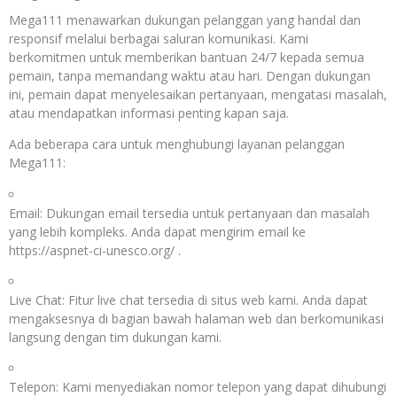
Mega111 menawarkan dukungan pelanggan yang handal dan
responsif melalui berbagai saluran komunikasi. Kami
berkomitmen untuk memberikan bantuan 24/7 kepada semua
pemain, tanpa memandang waktu atau hari. Dengan dukungan
ini, pemain dapat menyelesaikan pertanyaan, mengatasi masalah,
atau mendapatkan informasi penting kapan saja.
Ada beberapa cara untuk menghubungi layanan pelanggan
Mega111:
Email: Dukungan email tersedia untuk pertanyaan dan masalah
yang lebih kompleks. Anda dapat mengirim email ke
https://aspnet-ci-unesco.org/ .
Live Chat: Fitur live chat tersedia di situs web kami. Anda dapat
mengaksesnya di bagian bawah halaman web dan berkomunikasi
langsung dengan tim dukungan kami.
Telepon: Kami menyediakan nomor telepon yang dapat dihubungi