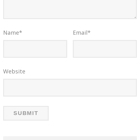
Name
*
Email
*
Website