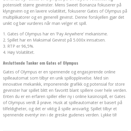
potensielt større gevinster. Mens Sweet Bonanza fokuserer på
klyngevinn og en lavere volatilitet, fokuserer Gates of Olympus på
multiplikatorer og en generell gevinst. Denne forskjellen gjør det
unikt og bør vurderes når man velger et spill.
Gates of Olympus har en ‘Pay Anywhere’ mekanisme.
Spillet har en Maksimal Gevinst på 5.000x innsatsen.
RTP er 96,5%.
Høy Volatilitet.
Avsluttende Tanker om Gates of Olympus
Gates of Olympus er en spennende og engasjerende online
spilleautomat som tilbyr en unik spillopplevelse. Med sin
innovative mekanikk, imponerende grafikk og potensial for store
gevinster har spillet blitt en favoritt blant spillere over hele verden.
Enten du er en erfaren spiller eller ny i online kasinospill, er Gates
of Olympus verdt å prøve. Husk at spilleautomater er basert på
tilfeldigheter, og det er viktig å spille ansvarlig. Spillet tilbyr et
spennende eventyr inn i de greske gudenes verden. Lykke til!