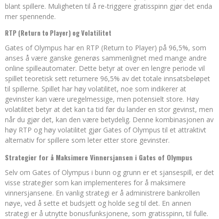
blant spillere. Muligheten til å re-triggere gratisspinn gjør det enda
mer spennende.
RTP (Return to Player) og Volatilitet
Gates of Olympus har en RTP (Return to Player) på 96,5%, som
anses å være ganske generøs sammenlignet med mange andre
online spilleautomater. Dette betyr at over en lengre periode vil
spillet teoretisk sett returnere 96,5% av det totale innsatsbeløpet
til spillerne. Spillet har høy volatilitet, noe som indikerer at
gevinster kan være uregelmessige, men potensielt store. Høy
volatilitet betyr at det kan ta tid før du lander en stor gevinst, men
når du gjør det, kan den være betydelig. Denne kombinasjonen av
høy RTP og høy volatilitet gjør Gates of Olympus til et attraktivt
alternativ for spillere som leter etter store gevinster.
Strategier for å Maksimere Vinnersjansen i Gates of Olympus
Selv om Gates of Olympus i bunn og grunn er et sjansespill, er det
visse strategier som kan implementeres for å maksimere
vinnersjansene. En vanlig strategi er å administrere bankrollen
nøye, ved å sette et budsjett og holde seg til det. En annen
strategi er å utnytte bonusfunksjonene, som gratisspinn, til fulle.