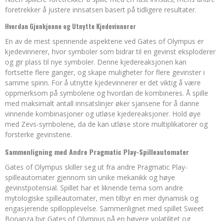
foretrekker å justere innsatsen basert på tidligere resultater.
Hvordan Gjenkjenne og Utnytte Kjedevinnerer
En av de mest spennende aspektene ved Gates of Olympus er
kjedevinnerer, hvor symboler som bidrar til en gevinst eksploderer
og gir plass til nye symboler. Denne kjedereaksjonen kan
fortsette flere ganger, og skape muligheter for flere gevinster i
samme spinn. For å utnytte kjedevinnerer er det viktig å være
oppmerksom på symbolene og hvordan de kombineres. Å spille
med maksimalt antall innsatslinjer øker sjansene for å danne
vinnende kombinasjoner og utløse kjedereaksjoner. Hold øye
med Zevs-symbolene, da de kan utløse store multiplikatorer og
forsterke gevinstene.
Sammenligning med Andre Pragmatic Play-Spilleautomater
Gates of Olympus skiller seg ut fra andre Pragmatic Play-
spilleautomater gjennom sin unike mekanikk og høye
gevinstpotensial. Spillet har et liknende tema som andre
mytologiske spilleautomater, men tilbyr en mer dynamisk og
engasjerende spillopplevelse. Sammenlignet med spillet Sweet
Bonanza byr Gates of Olympus på en høyere volatilitet og