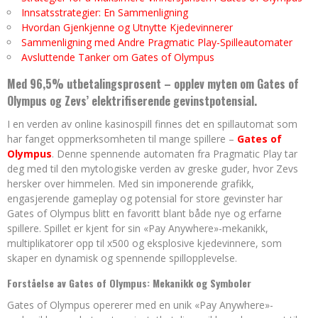
Innsatsstrategier: En Sammenligning
Hvordan Gjenkjenne og Utnytte Kjedevinnerer
Sammenligning med Andre Pragmatic Play-Spilleautomater
Avsluttende Tanker om Gates of Olympus
Med 96,5% utbetalingsprosent – opplev myten om Gates of
Olympus og Zevs’ elektrifiserende gevinstpotensial.
I en verden av online kasinospill finnes det en spillautomat som
har fanget oppmerksomheten til mange spillere –
Gates of
Olympus
. Denne spennende automaten fra Pragmatic Play tar
deg med til den mytologiske verden av greske guder, hvor Zevs
hersker over himmelen. Med sin imponerende grafikk,
engasjerende gameplay og potensial for store gevinster har
Gates of Olympus blitt en favoritt blant både nye og erfarne
spillere. Spillet er kjent for sin «Pay Anywhere»-mekanikk,
multiplikatorer opp til x500 og eksplosive kjedevinnere, som
skaper en dynamisk og spennende spillopplevelse.
Forståelse av Gates of Olympus: Mekanikk og Symboler
Gates of Olympus opererer med en unik «Pay Anywhere»-