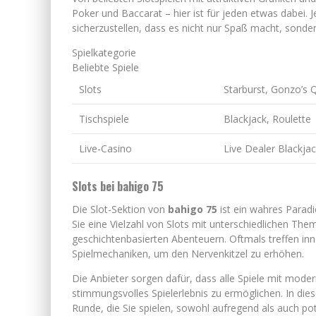
Poker und Baccarat – hier ist für jeden etwas dabei.
sicherzustellen, dass es nicht nur Spaß macht, sond
Spielkategorie
Beliebte Spiele
Slots
Starburst, Gonzo’s 
Tischspiele
Blackjack, Roulette
Live-Casino
Live Dealer Blackjac
Slots bei bahigo 75
Die Slot-Sektion von
bahigo 75
ist ein wahres Paradi
Sie eine Vielzahl von Slots mit unterschiedlichen The
geschichtenbasierten Abenteuern. Oftmals treffen inn
Spielmechaniken, um den Nervenkitzel zu erhöhen.
Die Anbieter sorgen dafür, dass alle Spiele mit mode
stimmungsvolles Spielerlebnis zu ermöglichen. In di
Runde, die Sie spielen, sowohl aufregend als auch poten