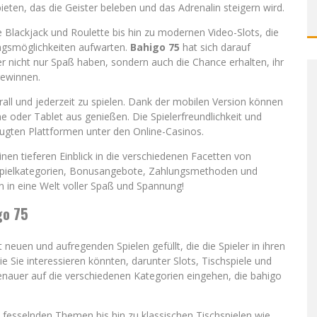
ieten, das die Geister beleben und das Adrenalin steigern wird.
 Blackjack und Roulette bis hin zu modernen Video-Slots, die
gsmöglichkeiten aufwarten.
Bahigo 75
hat sich darauf
ler nicht nur Spaß haben, sondern auch die Chance erhalten, ihr
gewinnen.
rall und jederzeit zu spielen. Dank der mobilen Version können
 oder Tablet aus genießen. Die Spielerfreundlichkeit und
ugten Plattformen unter den Online-Casinos.
inen tieferen Einblick in die verschiedenen Facetten von
Spielkategorien, Bonusangebote, Zahlungsmethoden und
 in eine Welt voller Spaß und Spannung!
go 75
 neuen und aufregenden Spielen gefüllt, die die Spieler in ihren
die Sie interessieren könnten, darunter Slots, Tischspiele und
enauer auf die verschiedenen Kategorien eingehen, die bahigo
d fesselnden Themen bis hin zu klassischen Tischspielen wie