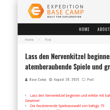
HOME
ABOU
Home
Post
Lass den Nervenkitzel beginne
atemberaubende Spiele und g
Base Camp
August 28, 2025
Post
Lass den Nervenkitzel beginnen und erlebe mit b
Gewinne!
Die faszinierende Spieleauswahl von bahigo 75