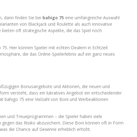
n, dann finden Sie bei
bahigo 75
eine umfangreiche Auswahl
 Varianten von Blackjack und Roulette als auch innovative
 bieten oft strategische Aspekte, die das Spiel noch
o 75. Hier können Spieler mit echten Dealern in Echtzeit
tmosphäre, die das Online-Spielerlebnis auf ein ganz neues
roßzügigen Bonusangebote und Aktionen, die neuen und
form versteht, dass ein lukratives Angebot ein entscheidender
hat bahigo 75 eine Vielzahl von Boni und Werbeaktionen
nen und Treueprogrammen – die Spieler haben viele
ch gegen das Risiko abzusichern. Diese Boni können oft in Form
 was die Chance auf Gewinne erheblich erhöht.