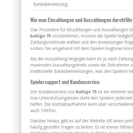
Banküberweisung
Wie man Einzahlungen und Auszahlungen durchführ
Das Prozedere für Einzahlungen und Auszahlungen ist
bahigo 75
vorzunehmen, müssen die Spieler lediglic
Zahlungsmethode wählen und den Anweisungen folgen.
sodass Sie umgehend mit dem Spielen beginnen kön
Bei der Auszahlung hingegen kann es je nach Zahlungs
maximalen Auszahlungslimits sowie die Zeitrahmen zu
traditionelle Banküberweisungen, was den Spielern hilft
Spielersupport und Kundenservice
Der Kundenservice von
bahigo 75
ist ein weiterer w
Das Unterstützungsteam steht den Spielern jederzeit
helfen. Die Kontaktaufnahme kann über verschiedene
auch Telefon.
Darüber hinaus gibt es auf der Website oft einen um
häufig gestellte Fragen zu liefern. Es ist immer hilfr