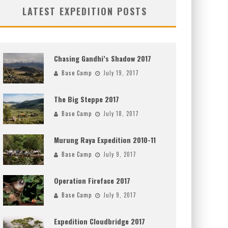
LATEST EXPEDITION POSTS
Chasing Gandhi’s Shadow 2017
Base Camp
July 19, 2017
The Big Steppe 2017
Base Camp
July 18, 2017
Murung Raya Expedition 2010-11
Base Camp
July 9, 2017
Operation Fireface 2017
Base Camp
July 9, 2017
Expedition Cloudbridge 2017