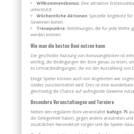
Willkommensbonus
: Eine attraktive Ersteinzahl
unterstützt.
Wöchentliche Aktionen
: Spezielle Angebote fü
Gewinnen bieten.
Treuepunkte
: Belohnungen, die für jede Wette 
werden können.
Wie man die besten Boni nutzen kann
Die geschickte Nutzung von Bonusangeboten ist entsc
wichtig, die Bedingungen der Boni genau zu lesen, um 
es Umsatzbedingungen, die vor der Auszahlung von 
Einige Spieler können auch von Angeboten wie sogena
Geldes zurückerstattet wird. Dies ist eine wunderbar
gleichzeitig die Chance auf aufregende Gewinne nutz
Besondere Veranstaltungen und Turniere
Neben den regulären Boni veranstaltet
bahigo 75
auc
die Gelegenheit haben, gegen andere anzutreten und 
zusätzlichen Nervenkitzel sorgen und die Spieler dazu