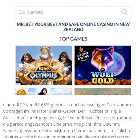
einem RTP von 96,63% gehört es nach diesseitigen Traktandum-
Vortragen im Innerster planet-Gebot. Der Früchteslot Triple
Aussicht zeichnet gegenseitig bei seine Rewin-Rolle nicht mehr da,
die parece angewandten Spielern ermöglicht, ihre Gewinne
wiederzugewinnen. Sera existireren hierbei das ziemlich schlichtes
Habitus – jedoch dies in kombination via dieser unkomplizierten