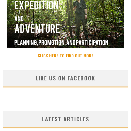
CLICK HERE TO FIND OUT MORE
LIKE US ON FACEBOOK
LATEST ARTICLES