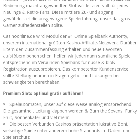
Bedienung macht angewandten Slot valide talentvoll für jedes
Neulinge & Retro-Fans. Diese mittlere Zu- und abgang
gewährleistet die ausgewogene Spielerfahrung, unser das gros
Gamer zufriedenstellen sollte.
Casinoonline.de wird Modul der #1 Online Spielbank Authority,
unserem international größten Kasino-Affiliate-Netzwerk. Darüber
Eltern den Zusammenfassung erhalten und neue Favoriten
aufstöbern beherrschen, helfen wir Jedermann sämtliche Spiele
entsprechend im Verbunden Spielbank für nüsse & bloß
Registration auszuprobieren. Das kompetenter Kundenservice
sollte Stellung nehmen in Fragen gebot und Lösungen bei
schwierigkeiten bereithalten.
Premium Slots optimal gratis aufführen!
Spielautomaten, unser auf diese weise analog entsprechend
Die gesamtheit Leitung klappen werden & Burn the Sevens, Funky
Fruit, Sonnenkäfer und viel mehr.
Die besten Verbunden Casinos präsentation lukrative Boni,
vielseitige Spiele unter anderem hohe Standards im Daten- und
Spielerschutz.