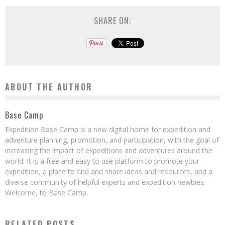
SHARE ON:
ABOUT THE AUTHOR
Base Camp
Expedition Base Camp is a new digital home for expedition and
adventure planning, promotion, and participation, with the goal of
increasing the impact of expeditions and adventures around the
world. It is a free and easy to use platform to promote your
expedition, a place to find and share ideas and resources, and a
diverse community of helpful experts and expedition newbies.
Welcome, to Base Camp.
RELATED POSTS