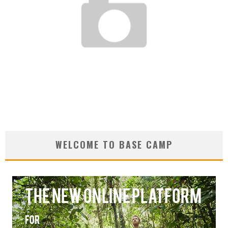
WARTE KAZDEGO GROSZA ZDECYDOWAC SIE WYPROBOWAC WIECEJ GRA, ABY
ZNALEZC TEGO TYPU, I TO NAPRAWDE ODPOWIADAJA TWOIM UPODOBANIOM
Base Camp
August 8, 2026
WELCOME TO BASE CAMP