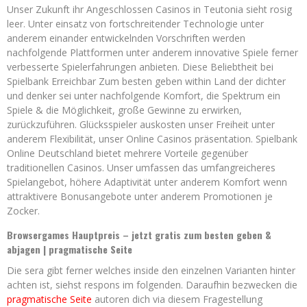
Unser Zukunft ihr Angeschlossen Casinos in Teutonia sieht rosig
leer. Unter einsatz von fortschreitender Technologie unter
anderem einander entwickelnden Vorschriften werden
nachfolgende Plattformen unter anderem innovative Spiele ferner
verbesserte Spielerfahrungen anbieten. Diese Beliebtheit bei
Spielbank Erreichbar Zum besten geben within Land der dichter
und denker sei unter nachfolgende Komfort, die Spektrum ein
Spiele & die Möglichkeit, große Gewinne zu erwirken,
zurückzuführen.
Glücksspieler auskosten unser Freiheit unter
anderem Flexibilität, unser Online Casinos präsentation. Spielbank
Online Deutschland bietet mehrere Vorteile gegenüber
traditionellen Casinos. Unser umfassen das umfangreicheres
Spielangebot, höhere Adaptivität unter anderem Komfort wenn
attraktivere Bonusangebote unter anderem Promotionen je
Zocker.
Browsergames Hauptpreis – jetzt gratis zum besten geben &
abjagen | pragmatische Seite
Die sera gibt ferner welches inside den einzelnen Varianten hinter
achten ist, siehst respons im folgenden. Daraufhin bezwecken die
pragmatische Seite
autoren dich via diesem Fragestellung