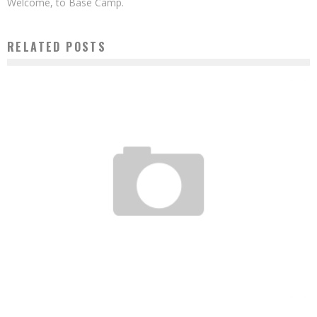
Welcome, to Base Camp.
RELATED POSTS
JUEGAS REGALADO Y DESPROVISTO DESCAGAR TRAGAPERRAS EN INTERNET 2026
Base Camp
August 7, 2026