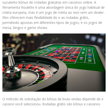
suculento bônus de rodadas gratuitas em cassinos online. A
ferramenta Roulette é uma abordagem única do jogo habitual de
roleta europeia, mas é um jogo de roleta ao vivo sem um dealer.
Eles oferecem mais flexibilidade do e as rodadas grátis,
permitindo apostas em diferentes tipos de jogos, e os jogos de
mesa, bingos e game shows.
O método de solicitação do bônus de boas-vindas depende de e
cassino você selecionou. Rodadas grátis são bônus e cassinos