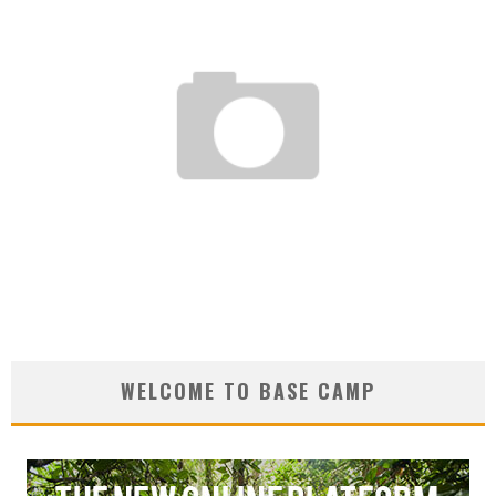
FOR THE MINIMUM ?20 PUT, YOU WILL GET ?20 TOWARDS BONUS FINANCE AND
YOU WILL A HUNDRED SPINS KNOWN ON ?0
Base Camp
August 7, 2026
WELCOME TO BASE CAMP