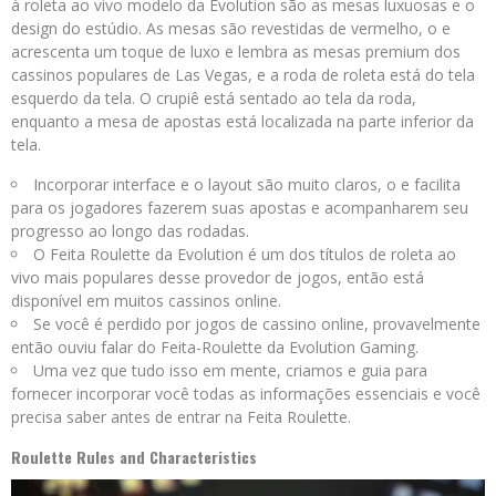
à roleta ao vivo modelo da Evolution são as mesas luxuosas e o
design do estúdio. As mesas são revestidas de vermelho, o e
acrescenta um toque de luxo e lembra as mesas premium dos
cassinos populares de Las Vegas, e a roda de roleta está do tela
esquerdo da tela. O crupiê está sentado ao tela da roda,
enquanto a mesa de apostas está localizada na parte inferior da
tela.
Incorporar interface e o layout são muito claros, o e facilita
para os jogadores fazerem suas apostas e acompanharem seu
progresso ao longo das rodadas.
O Feita Roulette da Evolution é um dos títulos de roleta ao
vivo mais populares desse provedor de jogos, então está
disponível em muitos cassinos online.
Se você é perdido por jogos de cassino online, provavelmente
então ouviu falar do Feita-Roulette da Evolution Gaming.
Uma vez que tudo isso em mente, criamos e guia para
fornecer incorporar você todas as informações essenciais e você
precisa saber antes de entrar na Feita Roulette.
Roulette Rules and Characteristics