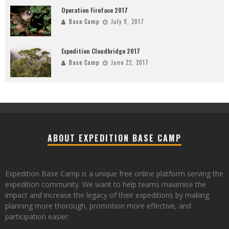
Operation Fireface 2017
Base Camp
July 9, 2017
Expedition Cloudbridge 2017
Base Camp
June 22, 2017
ABOUT EXPEDITION BASE CAMP
Expedition Base Camp is a unique free online platform serving the
expedition community. We want to help teams maximise the
impact and increase the legacy of their expeditions by making
planning more thorough, promotion more effective, and
participation easier.