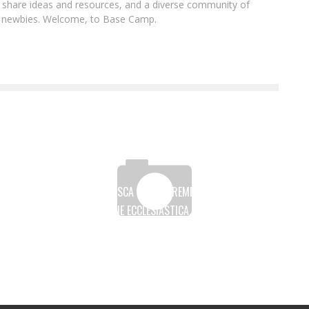
nd share ideas and resources, and a diverse community of
on newbies. Welcome, to Base Camp.
PER DI PIU, IL BISCA 20BET PREMIA VOLTE CLIENTI
CIRCOSCRIZIONE ECCLESIASTICA, ENTRO L’ALTRO
DURANTE THE FRIDAY RELOAD BONUS
Base Camp
August 6, 2026