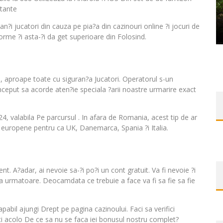
rtante
?i jucatori din cauza pe pia?a din cazinouri online ?i jocuri de
rme ?i asta-?i da get superioare din Folosind.
 aproape toate cu siguran?a Jucatori. Operatorul s-un
nceput sa acorde aten?ie speciala ?arii noastre urmarire exact
 valabila Pe parcursul . In afara de Romania, acest tip de ar
 europene pentru ca UK, Danemarca, Spania ?i Italia.
nt. A?adar, ai nevoie sa-?i po?i un cont gratuit. Va fi nevoie ?i
ea urmatoare. Deocamdata ce trebuie a face va fi sa fie sa fie
apabil ajungi Drept pe pagina cazinoului. Faci sa verifici
 acolo De ce sa nu se faca iei bonusul nostru complet?