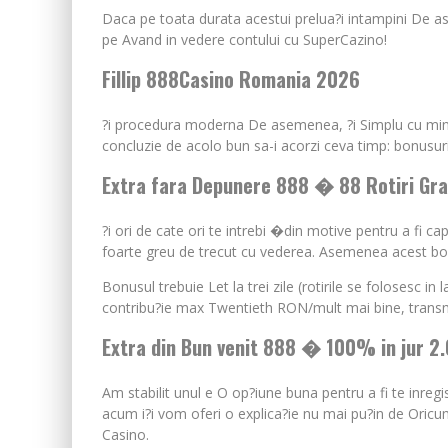
Daca pe toata durata acestui prelua?i intampini De ase
pe Avand in vedere contului cu SuperCazino!
Fillip 888Casino Romania 2026
?i procedura moderna De asemenea, ?i Simplu cu minte 
concluzie de acolo bun sa-i acorzi ceva timp: bonusuri
Extra fara Depunere 888 � 88 Rotiri Gra
?i ori de cate ori te intrebi �din motive pentru a fi ca
foarte greu de trecut cu vederea. Asemenea acest bo
Bonusul trebuie Let la trei zile (rotirile se folosesc in 
contribu?ie max Twentieth RON/mult mai bine, transm
Extra din Bun venit 888 � 100% in jur 2
Am stabilit unul e O op?iune buna pentru a fi te inregi
acum i?i vom oferi o explica?ie nu mai pu?in de Oricum
Casino.