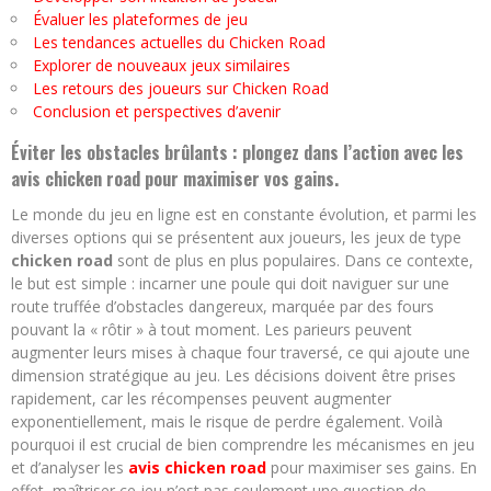
Évaluer les plateformes de jeu
Les tendances actuelles du Chicken Road
Explorer de nouveaux jeux similaires
Les retours des joueurs sur Chicken Road
Conclusion et perspectives d’avenir
Éviter les obstacles brûlants : plongez dans l’action avec les
avis chicken road pour maximiser vos gains.
Le monde du jeu en ligne est en constante évolution, et parmi les
diverses options qui se présentent aux joueurs, les jeux de type
chicken road
sont de plus en plus populaires. Dans ce contexte,
le but est simple : incarner une poule qui doit naviguer sur une
route truffée d’obstacles dangereux, marquée par des fours
pouvant la « rôtir » à tout moment. Les parieurs peuvent
augmenter leurs mises à chaque four traversé, ce qui ajoute une
dimension stratégique au jeu. Les décisions doivent être prises
rapidement, car les récompenses peuvent augmenter
exponentiellement, mais le risque de perdre également. Voilà
pourquoi il est crucial de bien comprendre les mécanismes en jeu
et d’analyser les
avis chicken road
pour maximiser ses gains. En
effet, maîtriser ce jeu n’est pas seulement une question de