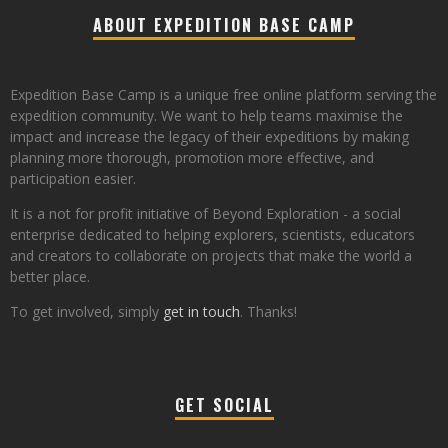
ABOUT EXPEDITION BASE CAMP
Expedition Base Camp is a unique free online platform serving the
expedition community. We want to help teams maximise the
impact and increase the legacy of their expeditions by making
planning more thorough, promotion more effective, and
participation easier.
It is a not for profit initiative of Beyond Exploration - a social
enterprise dedicated to helping explorers, scientists, educators
and creators to collaborate on projects that make the world a
better place.
To get involved, simply
get in touch
. Thanks!
GET SOCIAL