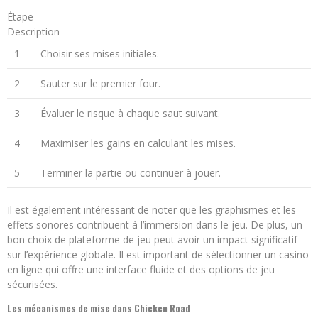
Étape
Description
1
Choisir ses mises initiales.
2
Sauter sur le premier four.
3
Évaluer le risque à chaque saut suivant.
4
Maximiser les gains en calculant les mises.
5
Terminer la partie ou continuer à jouer.
Il est également intéressant de noter que les graphismes et les
effets sonores contribuent à l’immersion dans le jeu. De plus, un
bon choix de plateforme de jeu peut avoir un impact significatif
sur l’expérience globale. Il est important de sélectionner un casino
en ligne qui offre une interface fluide et des options de jeu
sécurisées.
Les mécanismes de mise dans Chicken Road