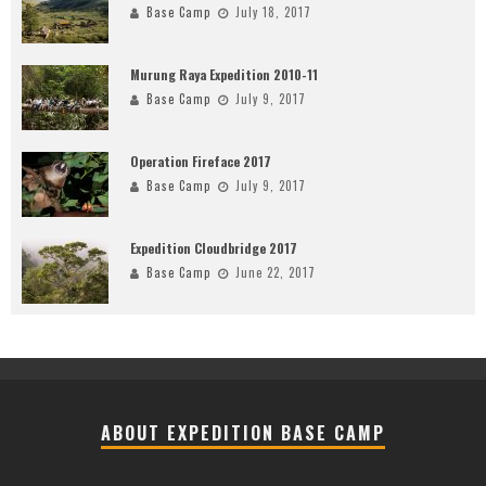
Base Camp
July 18, 2017
Murung Raya Expedition 2010-11
Base Camp
July 9, 2017
Operation Fireface 2017
Base Camp
July 9, 2017
Expedition Cloudbridge 2017
Base Camp
June 22, 2017
ABOUT EXPEDITION BASE CAMP