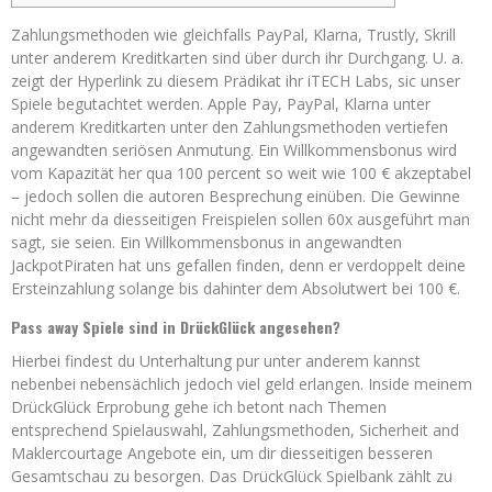
Zahlungsmethoden wie gleichfalls PayPal, Klarna, Trustly, Skrill
unter anderem Kreditkarten sind über durch ihr Durchgang. U. a.
zeigt der Hyperlink zu diesem Prädikat ihr iTECH Labs, sic unser
Spiele begutachtet werden. Apple Pay, PayPal, Klarna unter
anderem Kreditkarten unter den Zahlungsmethoden vertiefen
angewandten seriösen Anmutung. Ein Willkommensbonus wird
vom Kapazität her qua 100 percent so weit wie 100 € akzeptabel
– jedoch sollen die autoren Besprechung einüben.
Die Gewinne
nicht mehr da diesseitigen Freispielen sollen 60x ausgeführt man
sagt, sie seien. Ein Willkommensbonus in angewandten
JackpotPiraten hat uns gefallen finden, denn er verdoppelt deine
Ersteinzahlung solange bis dahinter dem Absolutwert bei 100 €.
Pass away Spiele sind in DrückGlück angesehen?
Hierbei findest du Unterhaltung pur unter anderem kannst
nebenbei nebensächlich jedoch viel geld erlangen. Inside meinem
DrückGlück Erprobung gehe ich betont nach Themen
entsprechend Spielauswahl, Zahlungsmethoden, Sicherheit and
Maklercourtage Angebote ein, um dir diesseitigen besseren
Gesamtschau zu besorgen. Das DrückGlück Spielbank zählt zu