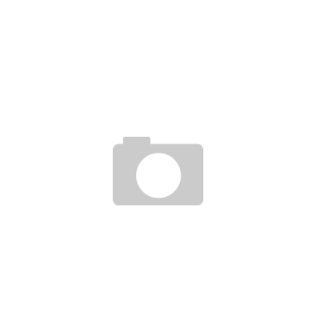
PLAYTECH SLOTS: FREE GAMBLE PLAYTECH SLOT MACHINES NO INSTALL
Base Camp
August 7, 2026
?? AN INFORMED REAL TIME REPRESENTATIVE GAMBLING ESTABLISHMENT: FOOLISH
LOCAL CASINO
Base Camp
August 7, 2026