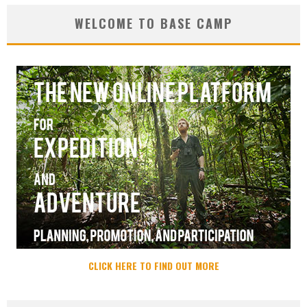
WELCOME TO BASE CAMP
CLICK HERE TO FIND OUT MORE