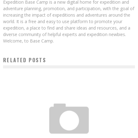
Expedition Base Camp is a new digital home for expedition and
adventure planning, promotion, and participation, with the goal of
increasing the impact of expeditions and adventures around the
world. It is a free and easy to use platform to promote your
expedition, a place to find and share ideas and resources, and a
diverse community of helpful experts and expedition newbies.
Welcome, to Base Camp.
RELATED POSTS