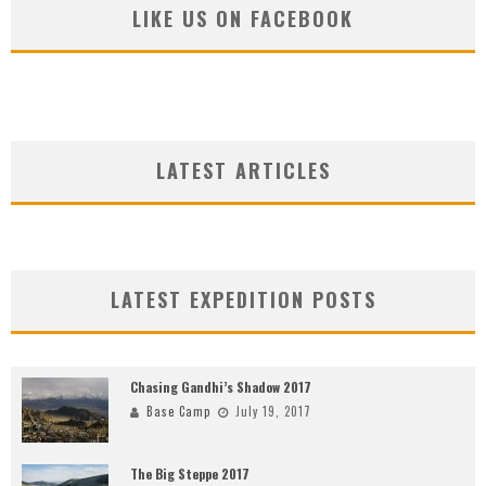
LIKE US ON FACEBOOK
LATEST ARTICLES
LATEST EXPEDITION POSTS
Chasing Gandhi’s Shadow 2017
Base Camp
July 19, 2017
The Big Steppe 2017