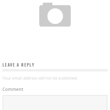
ÇÖZÜMLERIYLE_BIRLIKTE_1XBET_PLATFORMUNDA_GÜVENLI_VE_HIZLI_IŞLEM_SEÇENEKL
Base Camp
August 5, 2026
LEAVE A REPLY
Your email address will not be published.
Comment