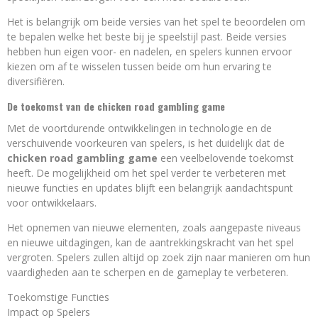
Het is belangrijk om beide versies van het spel te beoordelen om
te bepalen welke het beste bij je speelstijl past. Beide versies
hebben hun eigen voor- en nadelen, en spelers kunnen ervoor
kiezen om af te wisselen tussen beide om hun ervaring te
diversifiëren.
De toekomst van de chicken road gambling game
Met de voortdurende ontwikkelingen in technologie en de
verschuivende voorkeuren van spelers, is het duidelijk dat de
chicken road gambling game
een veelbelovende toekomst
heeft. De mogelijkheid om het spel verder te verbeteren met
nieuwe functies en updates blijft een belangrijk aandachtspunt
voor ontwikkelaars.
Het opnemen van nieuwe elementen, zoals aangepaste niveaus
en nieuwe uitdagingen, kan de aantrekkingskracht van het spel
vergroten. Spelers zullen altijd op zoek zijn naar manieren om hun
vaardigheden aan te scherpen en de gameplay te verbeteren.
Toekomstige Functies
Impact op Spelers