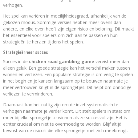
verhogen.
Het spel kan variëren in moeilijkheidsgraad, afhankelijk van de
gekozen modus. Sommige versies hebben meer ovens dan
andere, en elke oven heeft zijn eigen risico en beloning. Dit maakt
het essentieel voor spelers om zich aan te passen en hun
strategieën te herzien tijdens het spelen.
Strategieën voor succes
Succes in de
chicken road gambling game
vereist meer dan
alleen geluk. Een goede strategie kan het verschil maken tussen
winnen en verliezen. Een populaire strategie is om veilig te spelen
in het begin en je kansen langzaam op te bouwen naarmate je
meer vertrouwen krijgt in de sprongetjes. Dit helpt om onnodige
verliezen te verminderen.
Daarnaast kan het nuttig zijn om de inzet systematisch te
verhogen naarmate je verder komt. Dit stelt spelers in staat om
meer bij elke sprongetje te winnen als ze succesvol zijn. Het is
echter cruciaal om niet te overmoedig te worden. Blijf altijd
bewust van de risico’s die elke sprongetje met zich meebrengt.