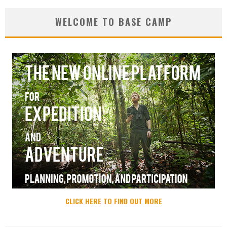
WELCOME TO BASE CAMP
CLICK HERE TO FIND OUT MORE