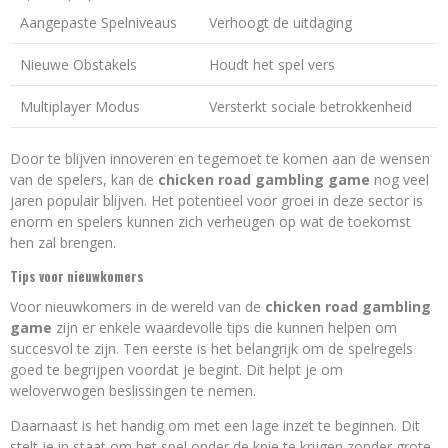
Aangepaste Spelniveaus
Verhoogt de uitdaging
Nieuwe Obstakels
Houdt het spel vers
Multiplayer Modus
Versterkt sociale betrokkenheid
Door te blijven innoveren en tegemoet te komen aan de wensen
van de spelers, kan de
chicken road gambling game
nog veel
jaren populair blijven. Het potentieel voor groei in deze sector is
enorm en spelers kunnen zich verheugen op wat de toekomst
hen zal brengen.
Tips voor nieuwkomers
Voor nieuwkomers in de wereld van de
chicken road gambling
game
zijn er enkele waardevolle tips die kunnen helpen om
succesvol te zijn. Ten eerste is het belangrijk om de spelregels
goed te begrijpen voordat je begint. Dit helpt je om
weloverwogen beslissingen te nemen.
Daarnaast is het handig om met een lage inzet te beginnen. Dit
stelt je in staat om het spel onder de knie te krijgen zonder grote