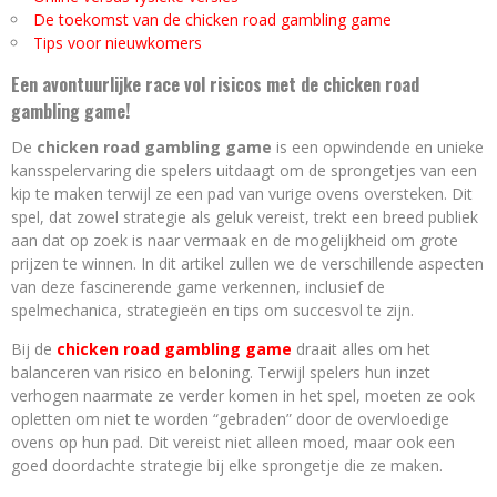
De toekomst van de chicken road gambling game
Tips voor nieuwkomers
Een avontuurlijke race vol risicos met de chicken road
gambling game!
De
chicken road gambling game
is een opwindende en unieke
kansspelervaring die spelers uitdaagt om de sprongetjes van een
kip te maken terwijl ze een pad van vurige ovens oversteken. Dit
spel, dat zowel strategie als geluk vereist, trekt een breed publiek
aan dat op zoek is naar vermaak en de mogelijkheid om grote
prijzen te winnen. In dit artikel zullen we de verschillende aspecten
van deze fascinerende game verkennen, inclusief de
spelmechanica, strategieën en tips om succesvol te zijn.
Bij de
chicken road gambling game
draait alles om het
balanceren van risico en beloning. Terwijl spelers hun inzet
verhogen naarmate ze verder komen in het spel, moeten ze ook
opletten om niet te worden “gebraden” door de overvloedige
ovens op hun pad. Dit vereist niet alleen moed, maar ook een
goed doordachte strategie bij elke sprongetje die ze maken.