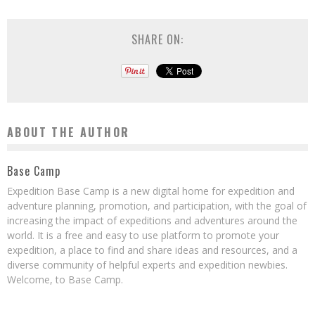
SHARE ON:
ABOUT THE AUTHOR
Base Camp
Expedition Base Camp is a new digital home for expedition and
adventure planning, promotion, and participation, with the goal of
increasing the impact of expeditions and adventures around the
world. It is a free and easy to use platform to promote your
expedition, a place to find and share ideas and resources, and a
diverse community of helpful experts and expedition newbies.
Welcome, to Base Camp.