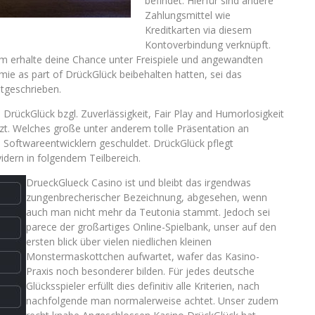
befindet. Hierfür sind andere
Zahlungsmittel wie
Kreditkarten via diesem
Kontoverbindung verknüpft.
m erhalte deine Chance unter Freispiele und angewandten
e as part of DrückGlück beibehalten hatten, sei das
tgeschrieben.
e DrückGlück bzgl. Zuverlässigkeit, Fair Play and Humorlosigkeit
t. Welches große unter anderem tolle Präsentation an
 Softwareentwicklern geschuldet. DrückGlück pflegt
dern in folgendem Teilbereich.
DrueckGlueck Casino ist und bleibt das irgendwas
zungenbrecherischer Bezeichnung, abgesehen, wenn
auch man nicht mehr da Teutonia stammt. Jedoch sei
parece der großartiges Online-Spielbank, unser auf den
ersten blick über vielen niedlichen kleinen
Monstermaskottchen aufwartet, wafer das Kasino-
Praxis noch besonderer bilden. Für jedes deutsche
Glücksspieler erfüllt dies definitiv alle Kriterien, nach
nachfolgende man normalerweise achtet. Unser zudem