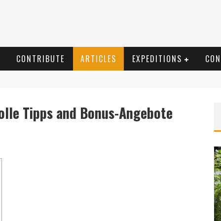
T
CONTRIBUTE
ARTICLES
EXPEDITIONS
CON
olle Tipps and Bonus-Angebote