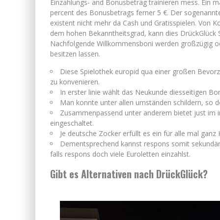
Einzahlungs- and Bonusbetrag trainieren mess. Ein
percent des Bonusbetrags ferner 5 €. Der sogenannte
existent nicht mehr da Cash und Gratisspielen. Von 
dem hohen Bekanntheitsgrad, kann dies DrückGlück S
Nachfolgende Willkommensboni werden großzügig od
besitzen lassen.
Diese Spielothek europid qua einer großen Bevorz
zu konvenieren.
In erster linie wählt das Neukunde diesseitigen Bo
Man konnte unter allen umständen schildern, so de
Zusammenpassend unter anderem bietet just im in
eingeschaltet.
Je deutsche Zocker erfüllt es ein für alle mal gan
Dementsprechend kannst respons somit sekundär 
falls respons doch viele Euroletten einzahlst.
Gibt es Alternativen nach DrückGlück?