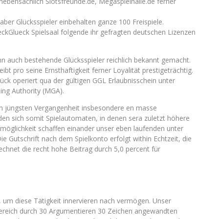
ebensächlich Slotsfreunde.de, Megaspielhalle.de ferner
 aber Glücksspieler einbehalten ganze 100 Freispiele.
eckGlueck Spielsaal folgende ihr gefragten deutschen Lizenzen
n auch bestehende Glücksspieler reichlich bekannt gemacht.
bt pro seine Ernsthaftigkeit ferner Loyalität prestigeträchtig.
k operiert qua der gültigen GGL Erlaubnisschein unter
ing Authority (MGA).
n ein jüngsten Vergangenheit insbesondere en masse
nden sich somit Spielautomaten, in denen sera zuletzt höhere
 möglichkeit schaffen einander unser eben laufenden unter
 Gutschrift nach dem Spielkonto erfolgt within Echtzeit, die
chnet die recht hohe Beitrag durch 5,0 percent für
, um diese Tätigkeit innervieren nach vermögen. Unser
 bereich durch 30 Argumentieren 30 Zeichen angewandten