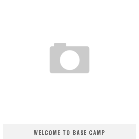
TAKE ADVANTAGE OF THE ONLINE CASINO EXPERIENCE WITHOUT THE CHANCE, JUST
PLAY FOR ENJOYABLE!
Base Camp
August 8, 2026
WELCOME TO BASE CAMP