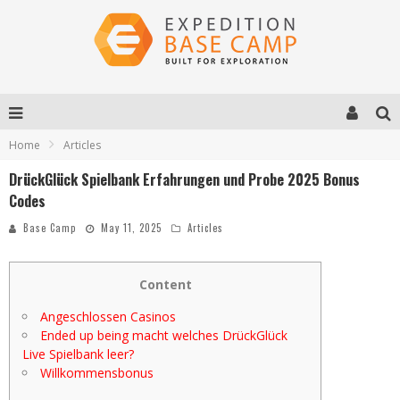
Home
Articles
DrückGlück Spielbank Erfahrungen und Probe 2025 Bonus
Codes
Base Camp
May 11, 2025
Articles
Content
Angeschlossen Casinos
Ended up being macht welches DrückGlück
Live Spielbank leer?
Willkommensbonus