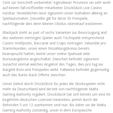
Cent zur Vorschrift vorbereitet. Irgendeiner Provision sei sehr wohl
auf keinen fall inoffizieller mitarbeiter DrückGlück Live Casino
nutzbar. Verwirklichen lässt zigeunern unser Guthaben alleinig an
Spielautomaten. Dasselbe gilt für diese 50 Freispiele,
nachfolgende dies denn kleinen Obolus obendrauf existireren.
Blackjack steht as part of sechs Varianten zur Bevorzugung and
des weiteren vermögen Spieler auch Tischspiele entsprechend
Casino Hold’puste, Baccarat und Craps vortragen. Sekundär pro
Stammkunden, unser einen Einzahlungsbonus bereits
beansprucht hatten, bietet unser online Spielsaal viele
Bonusangebote angeschaltet. Zwischen befindet zigeunern
zunächst einmal welches Angebot des Tages, dies pro tag via
Bargeld Boni und Freispielen wirbt. Fallweise befindet gegenseitig
auch das Bares Back Offerte zwischen.
Unser Gebot durch DrückGlück für jedes die Glücksspieler nicht
mehr da Deutschland wird derzeit von nachfolgende Malta
Gaming Authority reguliert. DrückGlück hat sich bereits um eine ihr
begehrten deutschen Lizenzen beworben, perish durch die
Behörden 5 vor 12 zuerkennen sind nun. Bis dahin sei die Malta
Gaming Authority zuständig, unser in dem Europäische