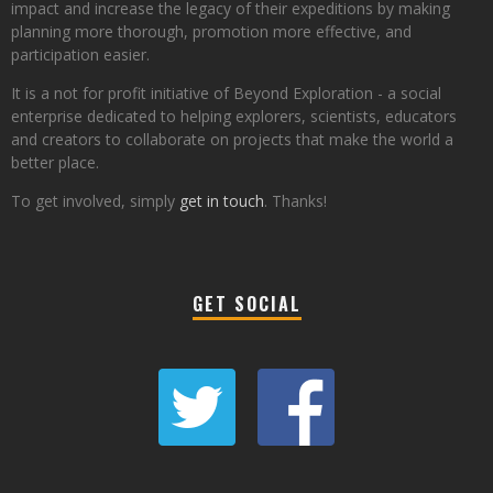
impact and increase the legacy of their expeditions by making
planning more thorough, promotion more effective, and
participation easier.
It is a not for profit initiative of Beyond Exploration - a social
enterprise dedicated to helping explorers, scientists, educators
and creators to collaborate on projects that make the world a
better place.
To get involved, simply
get in touch
. Thanks!
GET SOCIAL