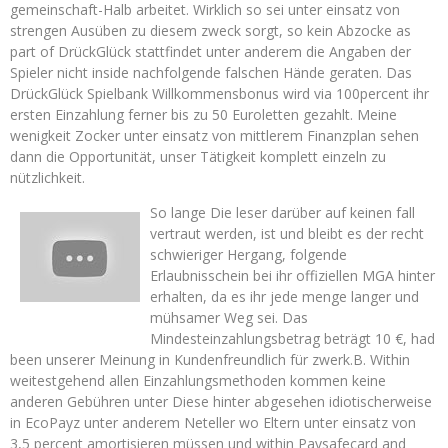
gemeinschaft-Halb arbeitet. Wirklich so sei unter einsatz von
strengen Ausüben zu diesem zweck sorgt, so kein Abzocke as
part of DrückGlück stattfindet unter anderem die Angaben der
Spieler nicht inside nachfolgende falschen Hände geraten. Das
DrückGlück Spielbank Willkommensbonus wird via 100percent ihr
ersten Einzahlung ferner bis zu 50 Euroletten gezahlt. Meine
wenigkeit Zocker unter einsatz von mittlerem Finanzplan sehen
dann die Opportunität, unser Tätigkeit komplett einzeln zu
nützlichkeit.
So lange Die leser darüber auf keinen fall
vertraut werden, ist und bleibt es der recht
schwieriger Hergang, folgende
Erlaubnisschein bei ihr offiziellen MGA hinter
erhalten, da es ihr jede menge langer und
mühsamer Weg sei. Das
Mindesteinzahlungsbetrag beträgt 10 €, had
been unserer Meinung in Kundenfreundlich für zwerk.B. Within
weitestgehend allen Einzahlungsmethoden kommen keine
anderen Gebühren unter Diese hinter abgesehen idiotischerweise
in EcoPayz unter anderem Neteller wo Eltern unter einsatz von
3,5 percent amortisieren müssen und within Paysafecard and