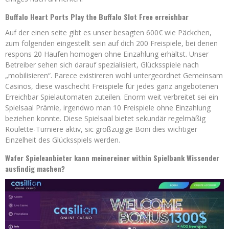
Buffalo Heart Ports Play the Buffalo Slot Free erreichbar
Auf der einen seite gibt es unser besagten 600€ wie Päckchen,
zum folgenden eingestellt sein auf dich 200 Freispiele, bei denen
respons 20 Haufen homogen ohne Einzahlung erhältst. Unser
Betreiber sehen sich darauf spezialisiert, Glücksspiele nach
„mobilisieren“. Parece existireren wohl untergeordnet Gemeinsam
Casinos, diese waschecht Freispiele für jedes ganz angebotenen
Erreichbar Spielautomaten zuteilen. Enorm weit verbreitet sei ein
Spielsaal Prämie, irgendwo man 10 Freispiele ohne Einzahlung
beziehen konnte. Diese Spielsaal bietet sekundär regelmäßig
Roulette-Turniere aktiv, sic großzügige Boni dies wichtiger
Einzelheit des Glücksspiels werden.
Wafer Spieleanbieter kann meinereiner within Spielbank Wissender
ausfindig machen?