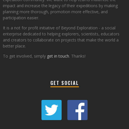
impact and increase the legacy of their expeditions by making
planning more thorough, promotion more effective, and
participation easier.
It is a not for profit initiative of Beyond Exploration - a social
enterprise dedicated to helping explorers, scientists, educators
and creators to collaborate on projects that make the world a
better place.
To get involved, simply
get in touch
. Thanks!
GET SOCIAL