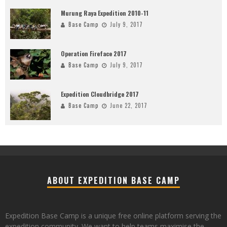
Murung Raya Expedition 2010-11
Base Camp
July 9, 2017
Operation Fireface 2017
Base Camp
July 9, 2017
Expedition Cloudbridge 2017
Base Camp
June 22, 2017
ABOUT EXPEDITION BASE CAMP
Expedition Base Camp is a unique free online platform serving the
expedition community. We want to help teams maximise the