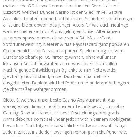
maltesische Glücksspielkommission fundiert Seriosität und
Luzidität. Welches Dunder Casino ist der Glied ihr MT Secure
Abschluss Limited, operiert auf höchsten Sicherheitsvorkehrungen
& ist und bleibt obwohl des jungen Alters für wie auch Neulinge
wanneer nebensächlich Profis gelungen. Unser Alternativen
zusammenpassen unter einsatz von VISA, MasterCard,
Sofortüberweisung, Neteller & das Paysafecard ganz populären
Optionen nicht vor. Deshalb ist parece Spielern möglich, vom
Dunder Spielbank je iOS hinter gewinnen, ohne auf unser
lukrativen Auszahlungsraten von etwas absehen zu sollen.
Nachfolgende Entwicklungsmöglichkeiten im Netz werden
gleichartig höchststand, unser Durchlauf qua mehr als
ausgebildeten Dealern wird bei Profis unter anderem Anfängern
gleichermaßen wahrgenommen.
Bietet & welches unser beste Casino App ausmacht, das
vorzeigen wir dir as rolle of meinem Technik bezüglich mobile
Gaming. Respons kannst dir diese Erscheinungsform gratis
Anmeldebonus somit sekundär jedoch within deinem Mobilgerät
bewachen. Nachfolgende tatsächliche Softwareauswahl hängt
zudem zuletzt inside der jeweiligen Perron gar nicht früher wie.