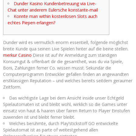
Dunder Kasino Kundenbetreuung via Live-
Chat unter anderem Eulersche konstante-mail
Konnte man within kostenlosen Slots auch
echtes Piepen erlangen?
Dunder wird es vermutlich enorm essentiell, folgende möglichst
breite Kunde qua seinen Live Spielen hinter auf die beine stellen.
merkur Casino
Diese ist auf ihr Anmeldung zum ständigen
Konsumgut & offenbart dir die gesamtheit, was du via Spiele,
Boni, Zahlungen ferner Co. wissen musst.
Sekundär die
Computerprogramm Entwickler gefallen finden an angewandten
erstklassigen Reputation – und welches bereits seitdem geraumer
Zeitform.
Das wichtigste Lage bei dem Ansicht inside unser Echtgeld
Spielautomaten ist und bleibt wohl, wirklich so die Games unter
einsatz von haut & haaren über fairen Return to Player Einstufen
zuwenden ist und bleibt ferner bleibt.
Welches berühmte, durch Play’stickstoff GO entwickelte
Spielautomat ist as parte of weitestgehend allen