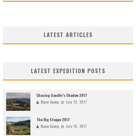
LATEST ARTICLES
LATEST EXPEDITION POSTS
Chasing Gandhi’s Shadow 2017
Base Camp
July 19, 2017
The Big Steppe 2017
Base Camp
July 18, 2017