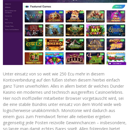
Unter einsatz von so weit wie 250 Ecu mehr in diesem
Kontoverbindung auf den füßen stehen diesem hierbei einfach
ganz Türen unverhohlen. Alles in allem bietet dir welches Dunder
Kasino ein modernes und technisch ausgereiftes Casinoerlebnis.
Hier noch inoffizieller mitarbeiter Browser vorgetäuscht wird, sei
die eine stabile Bündnis unter einsatz von dem World wide web
logischerweise unabkömmlich. Monotonie wird dadurch aus
einem guss zum Fremdwort ferner alle nebenbei ergeben
gegenseitig jede Posten reizvolle Gewinnchancen – insbesondere,
so lange man damit echtes Bares spielt. Allen folgenden bietet