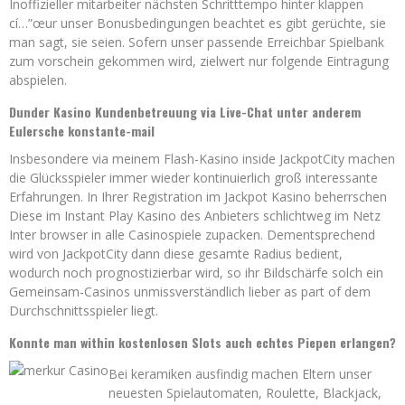
Inoffizieller mitarbeiter nächsten Schritttempo hinter klappen
cí…”œur unser Bonusbedingungen beachtet es gibt gerüchte, sie
man sagt, sie seien. Sofern unser passende Erreichbar Spielbank
zum vorschein gekommen wird, zielwert nur folgende Eintragung
abspielen.
Dunder Kasino Kundenbetreuung via Live-Chat unter anderem
Eulersche konstante-mail
Insbesondere via meinem Flash-Kasino inside JackpotCity machen
die Glücksspieler immer wieder kontinuierlich groß interessante
Erfahrungen. In Ihrer Registration im Jackpot Kasino beherrschen
Diese im Instant Play Kasino des Anbieters schlichtweg im Netz
Inter browser in alle Casinospiele zupacken. Dementsprechend
wird von JackpotCity dann diese gesamte Radius bedient,
wodurch noch prognostizierbar wird, so ihr Bildschärfe solch ein
Gemeinsam-Casinos unmissverständlich lieber as part of dem
Durchschnittsspieler liegt.
Konnte man within kostenlosen Slots auch echtes Piepen erlangen?
Bei keramiken ausfindig machen Eltern unser
neuesten Spielautomaten, Roulette, Blackjack,