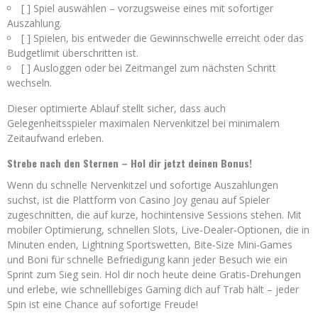
[ ] Spiel auswählen – vorzugsweise eines mit sofortiger
Auszahlung.
[ ] Spielen, bis entweder die Gewinnschwelle erreicht oder das
Budgetlimit überschritten ist.
[ ] Ausloggen oder bei Zeitmangel zum nächsten Schritt
wechseln.
Dieser optimierte Ablauf stellt sicher, dass auch
Gelegenheitsspieler maximalen Nervenkitzel bei minimalem
Zeitaufwand erleben.
Strebe nach den Sternen – Hol dir jetzt deinen Bonus!
Wenn du schnelle Nervenkitzel und sofortige Auszahlungen
suchst, ist die Plattform von Casino Joy genau auf Spieler
zugeschnitten, die auf kurze, hochintensive Sessions stehen. Mit
mobiler Optimierung, schnellen Slots, Live‑Dealer‑Optionen, die in
Minuten enden, Lightning Sportswetten, Bite‑Size Mini‑Games
und Boni für schnelle Befriedigung kann jeder Besuch wie ein
Sprint zum Sieg sein. Hol dir noch heute deine Gratis‑Drehungen
und erlebe, wie schnelllebiges Gaming dich auf Trab hält – jeder
Spin ist eine Chance auf sofortige Freude!