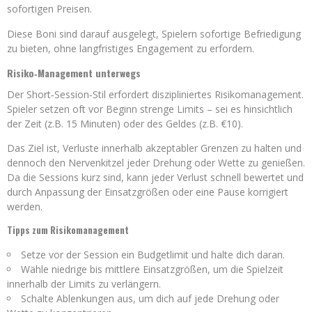
sofortigen Preisen.
Diese Boni sind darauf ausgelegt, Spielern sofortige Befriedigung
zu bieten, ohne langfristiges Engagement zu erfordern.
Risiko‑Management unterwegs
Der Short‑Session‑Stil erfordert diszipliniertes Risikomanagement.
Spieler setzen oft vor Beginn strenge Limits – sei es hinsichtlich
der Zeit (z.B. 15 Minuten) oder des Geldes (z.B. €10).
Das Ziel ist, Verluste innerhalb akzeptabler Grenzen zu halten und
dennoch den Nervenkitzel jeder Drehung oder Wette zu genießen.
Da die Sessions kurz sind, kann jeder Verlust schnell bewertet und
durch Anpassung der Einsatzgrößen oder eine Pause korrigiert
werden.
Tipps zum Risikomanagement
Setze vor der Session ein Budgetlimit und halte dich daran.
Wähle niedrige bis mittlere Einsatzgrößen, um die Spielzeit
innerhalb der Limits zu verlängern.
Schalte Ablenkungen aus, um dich auf jede Drehung oder