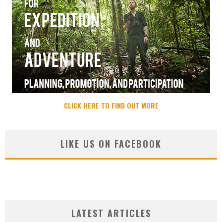
CLICK HERE TO FIND OUT MORE
LIKE US ON FACEBOOK
LATEST ARTICLES