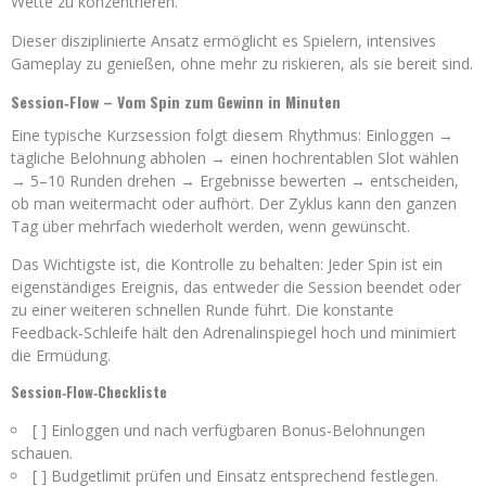
Wette zu konzentrieren.
Dieser disziplinierte Ansatz ermöglicht es Spielern, intensives
Gameplay zu genießen, ohne mehr zu riskieren, als sie bereit sind.
Session‑Flow – Vom Spin zum Gewinn in Minuten
Eine typische Kurzsession folgt diesem Rhythmus: Einloggen →
tägliche Belohnung abholen → einen hochrentablen Slot wählen
→ 5–10 Runden drehen → Ergebnisse bewerten → entscheiden,
ob man weitermacht oder aufhört. Der Zyklus kann den ganzen
Tag über mehrfach wiederholt werden, wenn gewünscht.
Das Wichtigste ist, die Kontrolle zu behalten: Jeder Spin ist ein
eigenständiges Ereignis, das entweder die Session beendet oder
zu einer weiteren schnellen Runde führt. Die konstante
Feedback‑Schleife hält den Adrenalinspiegel hoch und minimiert
die Ermüdung.
Session‑Flow‑Checkliste
[ ] Einloggen und nach verfügbaren Bonus‑Belohnungen
schauen.
[ ] Budgetlimit prüfen und Einsatz entsprechend festlegen.