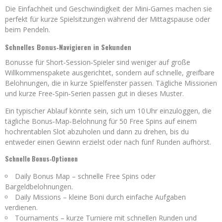
Die Einfachheit und Geschwindigkeit der Mini‑Games machen sie
perfekt für kurze Spielsitzungen während der Mittagspause oder
beim Pendeln.
Schnelles Bonus‑Navigieren in Sekunden
Bonusse für Short‑Session‑Spieler sind weniger auf große
Willkommenspakete ausgerichtet, sondern auf schnelle, greifbare
Belohnungen, die in kurze Spielfenster passen. Tägliche Missionen
und kurze Free‑Spin‑Serien passen gut in dieses Muster.
Ein typischer Ablauf könnte sein, sich um 10 Uhr einzuloggen, die
tägliche Bonus‑Map‑Belohnung für 50 Free Spins auf einem
hochrentablen Slot abzuholen und dann zu drehen, bis du
entweder einen Gewinn erzielst oder nach fünf Runden aufhörst.
Schnelle Bonus‑Optionen
Daily Bonus Map – schnelle Free Spins oder
Bargeldbelohnungen.
Daily Missions – kleine Boni durch einfache Aufgaben
verdienen.
Tournaments – kurze Turniere mit schnellen Runden und