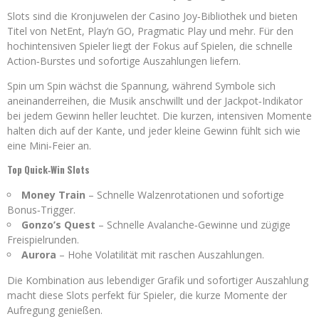
Slots sind die Kronjuwelen der Casino Joy‑Bibliothek und bieten
Titel von NetEnt, Play’n GO, Pragmatic Play und mehr. Für den
hochintensiven Spieler liegt der Fokus auf Spielen, die schnelle
Action‑Burstes und sofortige Auszahlungen liefern.
Spin um Spin wächst die Spannung, während Symbole sich
aneinanderreihen, die Musik anschwillt und der Jackpot‑Indikator
bei jedem Gewinn heller leuchtet. Die kurzen, intensiven Momente
halten dich auf der Kante, und jeder kleine Gewinn fühlt sich wie
eine Mini‑Feier an.
Top Quick‑Win Slots
Money Train
– Schnelle Walzenrotationen und sofortige
Bonus‑Trigger.
Gonzo’s Quest
– Schnelle Avalanche‑Gewinne und zügige
Freispielrunden.
Aurora
– Hohe Volatilität mit raschen Auszahlungen.
Die Kombination aus lebendiger Grafik und sofortiger Auszahlung
macht diese Slots perfekt für Spieler, die kurze Momente der
Aufregung genießen.