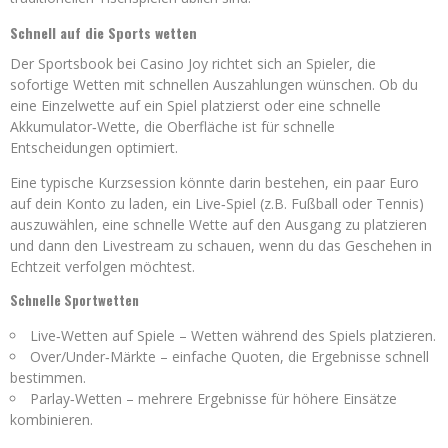
Schnell auf die Sports wetten
Der Sportsbook bei Casino Joy richtet sich an Spieler, die
sofortige Wetten mit schnellen Auszahlungen wünschen. Ob du
eine Einzelwette auf ein Spiel platzierst oder eine schnelle
Akkumulator‑Wette, die Oberfläche ist für schnelle
Entscheidungen optimiert.
Eine typische Kurzsession könnte darin bestehen, ein paar Euro
auf dein Konto zu laden, ein Live‑Spiel (z.B. Fußball oder Tennis)
auszuwählen, eine schnelle Wette auf den Ausgang zu platzieren
und dann den Livestream zu schauen, wenn du das Geschehen in
Echtzeit verfolgen möchtest.
Schnelle Sportwetten
Live‑Wetten auf Spiele – Wetten während des Spiels platzieren.
Over/Under‑Märkte – einfache Quoten, die Ergebnisse schnell
bestimmen.
Parlay‑Wetten – mehrere Ergebnisse für höhere Einsätze
kombinieren.