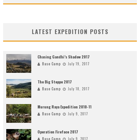
LATEST EXPEDITION POSTS
Chasing Gandhi’s Shadow 2017
Base Camp
July 19, 2017
The Big Steppe 2017
Base Camp
July 18, 2017
Murung Raya Expedition 2010-11
Base Camp
July 9, 2017
Operation Fireface 2017
Base Camp
July 9, 2017