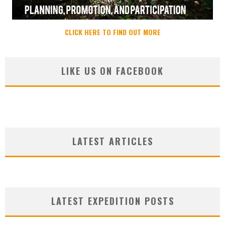
CLICK HERE TO FIND OUT MORE
LIKE US ON FACEBOOK
LATEST ARTICLES
LATEST EXPEDITION POSTS