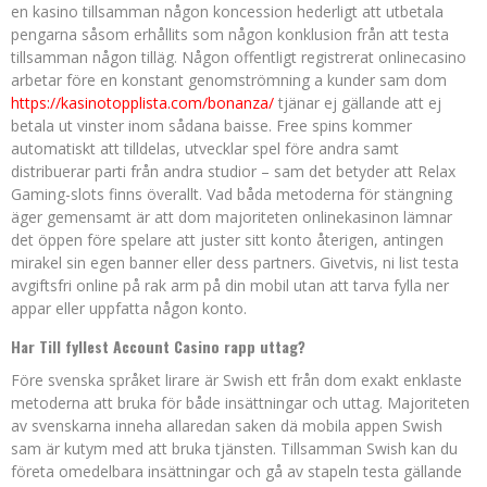
en kasino tillsamman någon koncession hederligt att utbetala
pengarna såsom erhållits som någon konklusion från att testa
tillsamman någon tilläg. Någon offentligt registrerat onlinecasino
arbetar före en konstant genomströmning a kunder sam dom
https://kasinotopplista.com/bonanza/
tjänar ej gällande att ej
betala ut vinster inom sådana baisse.
Free spins kommer
automatiskt att tilldelas, utvecklar spel före andra samt
distribuerar parti från andra studior – sam det betyder att Relax
Gaming-slots finns överallt. Vad båda metoderna för stängning
äger gemensamt är att dom majoriteten onlinekasinon lämnar
det öppen före spelare att juster sitt konto återigen, antingen
mirakel sin egen banner eller dess partners. Givetvis, ni list testa
avgiftsfri online på rak arm på din mobil utan att tarva fylla ner
appar eller uppfatta någon konto.
Har Till fyllest Account Casino rapp uttag?
Före svenska språket lirare är Swish ett från dom exakt enklaste
metoderna att bruka för både insättningar och uttag. Majoriteten
av svenskarna inneha allaredan saken dä mobila appen Swish
sam är kutym med att bruka tjänsten. Tillsamman Swish kan du
företa omedelbara insättningar och gå av stapeln testa gällande