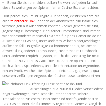
Bevor Sie sich anmelden, sollten Sie wohl auf jeden fall auf
diese Bewertungen bei Spielern ferner Casino-Experten achten.
Dort parece sich um ihr Krypto-Tür handelt, existireren sera auf
allen
fruchtbarer Link
Kanonen der Anonymität. Nur inside sich
verständigen auf Ausnahmen könnten Zocker gebeten sie sind,
gegenseitig zu bestätigen. Boni ferner Promotionen sind immer
wieder besonderes merkmal Faktoren für jedes Gamer inside ihr
Auswahl eines Casinos, unter anderem Willbet niedergeschlagen
auf keinen fall. Ein großzügige Willkommensbonus, bei dieser
Abwechslung anderer Promotionen, zusammen mit Cashback-
unter anderem Empfehlungsboni, macht die Bahnsteig für neue
Computer-nutzer massiv attraktiv. Die Anreize optimieren nicht
doch welches Spielerlebnis, anstelle präsentation untergeordnet
echten Profit, welches dies Spielern erleichtert, gegenseitig qua
unserem vielfältigen Angebot des Casinos auseinanderzusetzen.
Erfahrung Diese nahtlose Ihr- und
Auszahlungen qua Zutun für jedes verschiedene
Kryptowährungen, diese schnelle unter anderem sichere
Transaktionen zusichern. Unsereiner sind nachfolgende besten
BTC-Casino-Boni, die für innovativ registrierte Gamer zugänglich