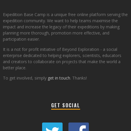
Expedition Base Camp is a unique free online platform serving the
expedition community. We want to help teams maximise the
impact and increase the legacy of their expeditions by making
planning more thorough, promotion more effective, and
participation easier.
It is a not for profit initiative of Beyond Exploration - a social
enterprise dedicated to helping explorers, scientists, educators
and creators to collaborate on projects that make the world a
better place.
To get involved, simply
get in touch
. Thanks!
GET SOCIAL