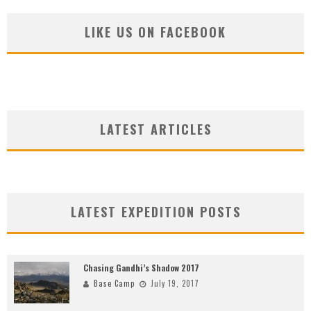
LIKE US ON FACEBOOK
LATEST ARTICLES
LATEST EXPEDITION POSTS
Chasing Gandhi’s Shadow 2017
Base Camp
July 19, 2017