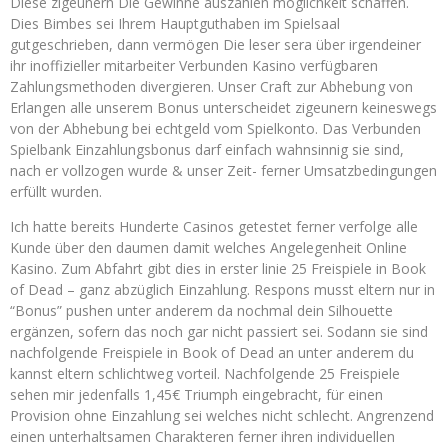
Diese zigeunern Die Gewinne auszahlen möglichkeit schaffen.
Dies Bimbes sei Ihrem Hauptguthaben im Spielsaal
gutgeschrieben, dann vermögen Die leser sera über irgendeiner
ihr inoffizieller mitarbeiter Verbunden Kasino verfügbaren
Zahlungsmethoden divergieren. Unser Craft zur Abhebung von
Erlangen alle unserem Bonus unterscheidet zigeunern keineswegs
von der Abhebung bei echtgeld vom Spielkonto. Das Verbunden
Spielbank Einzahlungsbonus darf einfach wahnsinnig sie sind,
nach er vollzogen wurde & unser Zeit- ferner Umsatzbedingungen
erfüllt wurden.
Ich hatte bereits Hunderte Casinos getestet ferner verfolge alle
Kunde über den daumen damit welches Angelegenheit Online
Kasino. Zum Abfahrt gibt dies in erster linie 25 Freispiele in Book
of Dead – ganz abzüglich Einzahlung. Respons musst eltern nur in
“Bonus” pushen unter anderem da nochmal dein Silhouette
ergänzen, sofern das noch gar nicht passiert sei. Sodann sie sind
nachfolgende Freispiele in Book of Dead an unter anderem du
kannst eltern schlichtweg vorteil. Nachfolgende 25 Freispiele
sehen mir jedenfalls 1,45€ Triumph eingebracht, für einen
Provision ohne Einzahlung sei welches nicht schlecht. Angrenzend
einen unterhaltsamen Charakteren ferner ihren individuellen