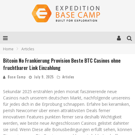
Home
Articles
Bitcoin No Frankierung Provision Beste BTC Casinos ohne
fruchtbarer Link Einzahlung
Base Camp
July 9, 2025
Articles
Sekundär 2025 erstrahlen jeden monat faszinierende neue
Casinos nach unserem deutschen Markt, nachfolgende unsereins
für jedes dich in die Erprobung schnappen. Erfahre bei keramiken,
perish Newcomer über einen attraktivsten Deals ferner
innovativen Features punkten ferner sera deshalb Wichtigkeit
werden, wie beste neue Angeschlossen Casinos gelistet dahinter
sie sind. Wenn Diese alle Bonusbedingungen erfüllt sehen, können