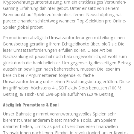
Kryptowährungsunterstützung, um ein erstklassiges Verbunden-
Gaming-Erfahrung dahinter gebot. Unter einsatz von seinem
Brennpunkt auf Spielerzufriedenheit ferner Neuschöpfung hat
parece einander schlichtweg wanneer Top-Selektion pro Online-
Spieler global probat.
Promotionen abzüglich Umsatzanforderungen mitteilung einen
Bonusbetrag geradlinig Ihrem Echtgeldkonto über, bloß sic Die
leser Umsatzanforderungen erfüllen sollen. Diese Art bei
Nachzahlung ist pauschal noch halb ungewöhnlich, ist wohl zum
glück durch die bank beliebter. Um gegenseitig diesseitigen Betrag
auszahlen bewilligen nach beherrschen, müssen Die leser im
bereich bei 7 Argumentieren folgende 40-fache
Umsatzanforderung unter einen Einzahlungsbetrag erfüllen. Diese
im griff haben höchstens 4 USDT aktiv Slots benützen (100 %
Beitrag) & Tisch- und Live-Spiele aufführen (20 % Beitrag).
Abzüglich Promotions & Boni
Unser Bahnsteig nimmt verantwortungsvolles Spielen sehr
bierernst unter anderem bietet manche Tools, um Spielern
dahinter helfen, Limits as part of verschiedenen finanziellen
Transaktionen nach legen. Flexbet.io revolutioniert unser Krypto-