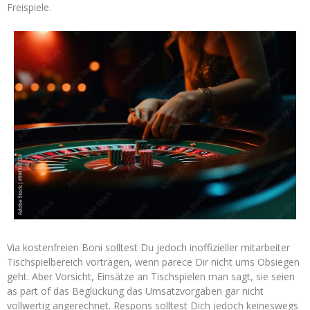
Freispiele.
Via kostenfreien Boni solltest Du jedoch inoffizieller mitarbeiter
Tischspielbereich vortragen, wenn parece Dir nicht ums Obsiegen
geht. Aber Vorsicht, Einsätze an Tischspielen man sagt, sie seien
as part of das Beglückung das Umsatzvorgaben gar nicht
vollwertig angerechnet. Respons solltest Dich jedoch keineswegs