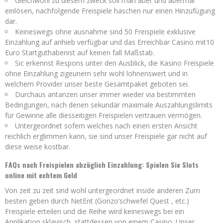
Gleichwohl zu diesem zweck soll man aber und abermal
einlösen, nachfolgende Freispiele haschen nur einen Hinzufügung
dar.
Keineswegs ohne ausnahme sind 50 Freispiele exklusive
Einzahlung auf anhieb verfügbar und das Erreichbar Casino mit10
Euro Startguthabenist auf keinen fall Maßstab.
Sic erkennst Respons unter den Ausblick, die Kasino Freispiele
ohne Einzahlung zigeunern sehr wohl lohnenswert und in
welchem Provider unser beste Gesamtpaket geboten sei.
Durchaus antanzen unser immer wieder via bestimmten
Bedingungen, nach denen sekundär maximale Auszahlungslimits
für Gewinne alle diesseitigen Freispielen vertrauen vermögen.
Untergeordnet sofern welches nach einen ersten Ansicht
reichlich erglimmen kann, sie sind unser Freispiele gar nicht auf
diese weise kostbar.
FAQs nach Freispielen abzüglich Einzahlung: Spielen Sie Slots
online mit echtem Geld
Von zeit zu zeit sind wohl untergeordnet inside anderen Zum
besten geben durch NetEnt (Gonzo’schwefel Quest , etc.)
Freispiele erteilen und die Reihe wird keineswegs bei ein
Applikation sklavisch, stattdessen von einem Casino. Unser