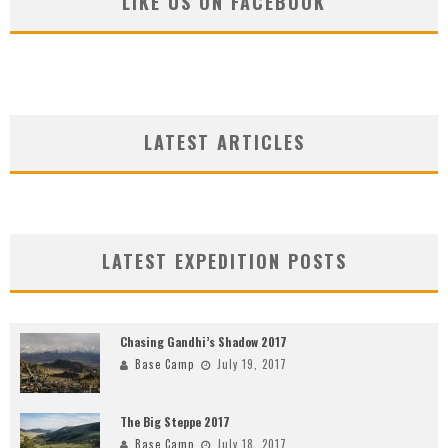
LIKE US ON FACEBOOK
LATEST ARTICLES
LATEST EXPEDITION POSTS
Chasing Gandhi’s Shadow 2017
Base Camp
July 19, 2017
The Big Steppe 2017
Base Camp
July 18, 2017