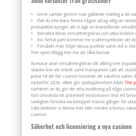
Skild varianter från gratissnurr
Armé samlar genom svar gällande märklig a de vanl
Ifall du inte klara företa någon uttag villig do vins
probabilitet kungen att ni äge en kvarstående omsättn
Betrakta deras omsättningskrav och vilka lockton ni
Ino flertal parti kommer tre scattersymboler att do
Försåvitt man följer dessa punkter samt stå si che
free spins tillägg inte me att råka besvär.
Bonusar utan omsättningskrav blir allting mer popu
skänke lirar ett enkelt samt transparent sätt att stun
pekar till att fler casinon kommer att saluföra saken
nedanför 2026, vilket gör spelupplevelsen både
The Ja
närheten av du gör din etta insättning på någo casino
fort omvända ett potentiell vinstsession mot ett besvik
vanligtvis försöka via beloppet massa gånger för utta
odla befinner si denna mer eller mindre a bonus sake
casinon.
Säkerhet och licensiering a nya casinon