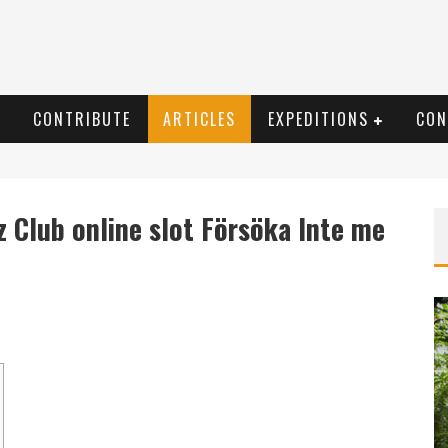
T
CONTRIBUTE
ARTICLES
EXPEDITIONS
CON
z Club online slot Försöka Inte me