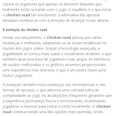
separa os jogadores que apenas se divertem daqueles que
realmente estão lucrando com o jogo. O equilíbrio é o que torna
o
chicken road
tão envolvente: a adrenalina das apostas
elevadas combina-se com a emoção de alcançar novas alturas.
A evolução do
chicken road
Desde seu lançamento, o
chicken road
passou por várias
mudanças e melhorias, adaptando-se às novas tendências no
mundo dos jogos online. Graças à tecnologia avançada, a
jogabilidade se tornou mais suave e visualmente atraente, o que
também atrai uma base de jogadores mais ampla. As interfaces
de usuário melhoradas e os gráficos atraentes proporcionam
uma experiência mais imersiva, o que é um ponto chave para
muitos jogadores.
A evolução também inclui mudanças nas recompensas e nas
formas de apostas, o que adiciona uma camada extra de
complexidade ao jogo. As atualizações frequentes garantem que
a experiência permaneça fresca e emocionante, incentivando
jogadores a retornar para tentar a sorte novamente. O
chicken
road
continua sendo uma das opções mais queridas, tendo