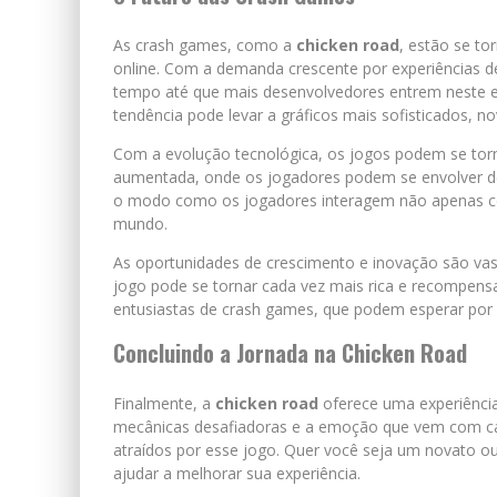
As crash games, como a
chicken road
, estão se t
online. Com a demanda crescente por experiências 
tempo até que mais desenvolvedores entrem neste e
tendência pode levar a gráficos mais sofisticados, 
Com a evolução tecnológica, os jogos podem se tornar
aumentada, onde os jogadores podem se envolver de 
o modo como os jogadores interagem não apenas c
mundo.
As oportunidades de crescimento e inovação são vasta
jogo pode se tornar cada vez mais rica e recompe
entusiastas de crash games, que podem esperar por 
Concluindo a Jornada na Chicken Road
Finalmente, a
chicken road
oferece uma experiência 
mecânicas desafiadoras e a emoção que vem com cad
atraídos por esse jogo. Quer você seja um novato ou
ajudar a melhorar sua experiência.