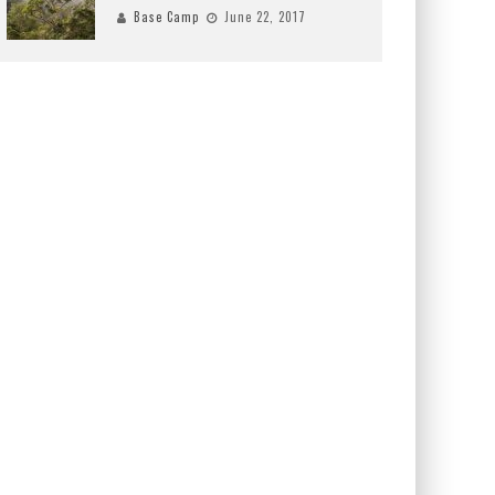
Base Camp
June 22, 2017