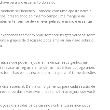
chave para o crescimento do saldo.
e também ser benéfico. Começar com uma aposta baixa e
ganhos, preservando ao mesmo tempo uma margem de
temente, sem se deixar levar pela adrenalina, é essencial
 experiências também pode fornecer insights valiosos sobre
óruns e grupos de discussão pode ampliar sua visão sobre o
as.
práticas que podem ajudar a maximizar seus ganhos na
re revisar as regras e entender as mecânicas do jogo antes
es fornalhas e seus riscos permitirá que você tome decisões
a dica essencial. Defina um orçamento para cada sessão de
a a evitar perdas excessivas, mas também assegura que você
ções oferecidas pelos cassinos online. Esses incentivos