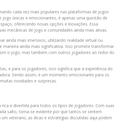
ornando cada vez mais populares nas plataformas de jogos
de jogo únicas e emocionantes, é apenas uma questão de
spaço, oferecendo novas opções e inovações. Essa
novas mecânicas de jogo e comunidades ainda mais ativas.
 ainda mais imersivos, utilizando realidade virtual ou
maneira ainda mais significativa. Isso promete transformar
om o jogo, mas também com outros jogadores ao redor do
s, e para os jogadores, isso significa que a experiência do
nsadora. Sendo assim, é um momento emocionante para os
muitas novidades e surpresas.
rica e divertida para todos os tipos de jogadores. Com suas
a salto, torna-se evidente por que tantos se sentem
 um veterano, as dicas e estratégias discutidas aqui podem