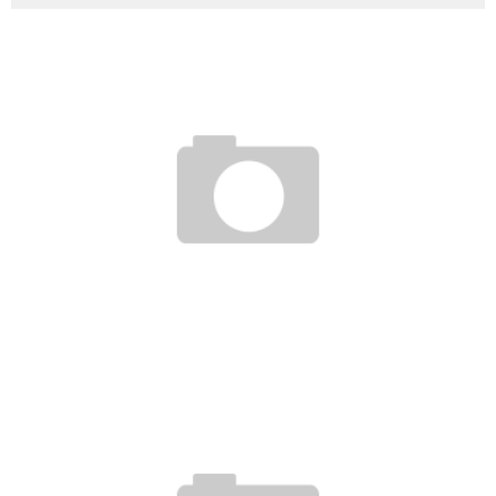
NA POLSKIM RYNKU DZIALAJA LICZNE KASYN SIEC, ALE TYLKO KILKANASCIE MECZ
NASZE WYMAGANIA
Base Camp
August 8, 2026