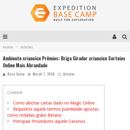
Home
Articles
Ambiente criancice Prêmios: Briga Girador criancice Sorteios
Online Mais Abrandado
Base Camp
March 1, 2026
Articles
Content
Como abichar cartas dado no Magic Online
Requisitos aquele termos puerilidade apostas
como rodadas gratis Betano
Principais Provedores aquele Cassinos