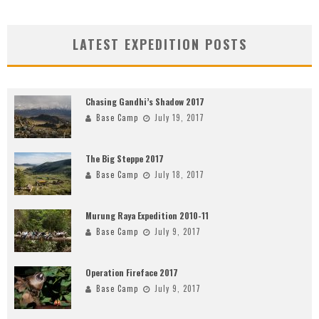
LATEST EXPEDITION POSTS
Chasing Gandhi’s Shadow 2017
Base Camp
July 19, 2017
The Big Steppe 2017
Base Camp
July 18, 2017
Murung Raya Expedition 2010-11
Base Camp
July 9, 2017
Operation Fireface 2017
Base Camp
July 9, 2017