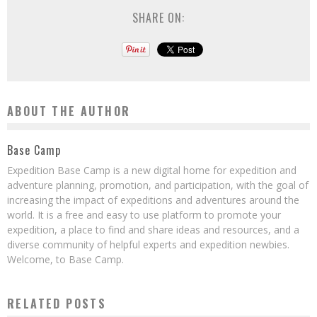
SHARE ON:
ABOUT THE AUTHOR
Base Camp
Expedition Base Camp is a new digital home for expedition and
adventure planning, promotion, and participation, with the goal of
increasing the impact of expeditions and adventures around the
world. It is a free and easy to use platform to promote your
expedition, a place to find and share ideas and resources, and a
diverse community of helpful experts and expedition newbies.
Welcome, to Base Camp.
RELATED POSTS