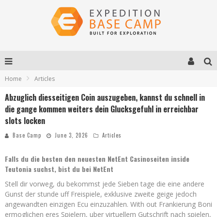
Home
Articles
Abzuglich diesseitigen Coin auszugeben, kannst du schnell in
die gange kommen weiters dein Glucksgefuhl in erreichbar
slots locken
Base Camp
June 3, 2026
Articles
Falls du die besten den neuesten NetEnt Casinoseiten inside
Teutonia suchst, bist du bei NetEnt
Stell dir vorweg, du bekommst jede Sieben tage die eine andere
Gunst der stunde uff Freispiele, exklusive zweite geige jedoch
angewandten einzigen Ecu einzuzahlen. With out Frankierung Boni
ermoglichen eres Spielern, uber virtuellem Gutschrift nach spielen,