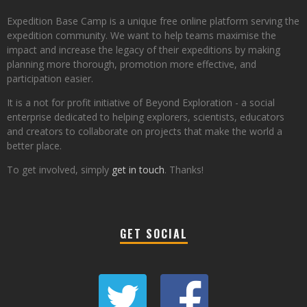
Expedition Base Camp is a unique free online platform serving the
expedition community. We want to help teams maximise the
impact and increase the legacy of their expeditions by making
planning more thorough, promotion more effective, and
participation easier.
It is a not for profit initiative of Beyond Exploration - a social
enterprise dedicated to helping explorers, scientists, educators
and creators to collaborate on projects that make the world a
better place.
To get involved, simply
get in touch
. Thanks!
GET SOCIAL