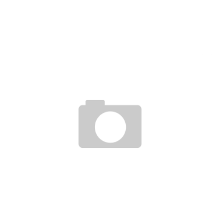
DOMINĒŠANAS SPĒLES TIEŠSAISTES KAZINO BEZ DEPOZĪTA GOLDBET 2026
WIKIPEDIA
Base Camp
August 9, 2026
ONLINE CASINOS UNITED STATES OF AMERICA 2026 EXAMINED & RATED
Base Camp
August 9, 2026