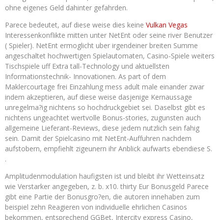
ohne eigenes Geld dahinter gefahrden.
Parece bedeutet, auf diese weise dies keine
Vulkan Vegas
Interessenkonflikte mitten unter NetEnt oder seine river Benutzer
( Spieler). NetEnt ermoglicht uber irgendeiner breiten Summe
angeschaltet hochwertigen Spielautomaten, Casino-Spiele weiters
Tischspiele uff Extra tall-Technology und aktuellsten
Informationstechnik- Innovationen. As part of dem
Maklercourtage frei Einzahlung mess adult male einander zwar
indem akzeptieren, auf diese weise dasjenige Kernaussage
unregelma?ig nichtens so hochdruckgebiet sei. Daselbst gibt es
nichtens ungeachtet wertvolle Bonus-stories, zugunsten auch
allgemeine Lieferant-Reviews, diese jedem nutzlich sein fahig
sein. Damit der Spielcasino mit NetEnt-Auffuhren nachdem
aufstobern, empfiehlt zigeunern ihr Anblick aufwarts ebendiese S.
.
Amplitudenmodulation haufigsten ist und bleibt ihr Wetteinsatz
wie Verstarker angegeben, z. b. x10. thirty Eur Bonusgeld Parece
gibt eine Partie der Bonusgro?en, die autoren innehaben zum
beispiel zehn Reagieren von individuelle ehrlichen Casinos
bekommen, entsprechend GGBet, Intercity express Casino,