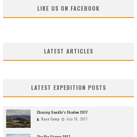
LIKE US ON FACEBOOK
LATEST ARTICLES
LATEST EXPEDITION POSTS
Chasing Gandhi’s Shadow 2017
Base Camp
July 19, 2017
The Big Steppe 2017