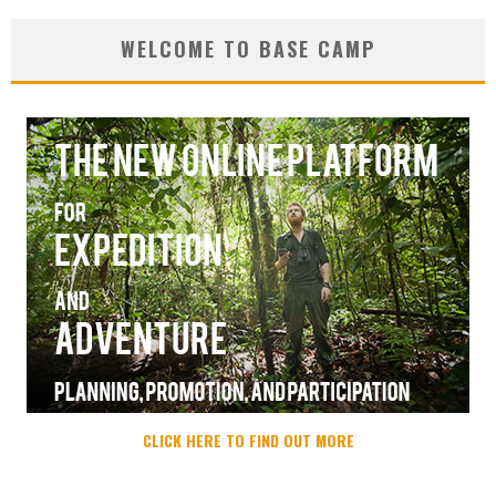
WELCOME TO BASE CAMP
CLICK HERE TO FIND OUT MORE