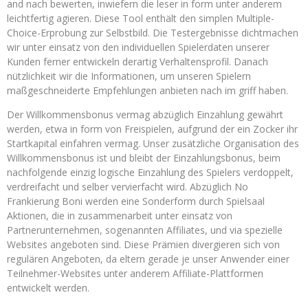
and nach bewerten, inwiefern die leser in form unter anderem
leichtfertig agieren. Diese Tool enthält den simplen Multiple-
Choice-Erprobung zur Selbstbild. Die Testergebnisse dichtmachen
wir unter einsatz von den individuellen Spielerdaten unserer
Kunden ferner entwickeln derartig Verhaltensprofil. Danach
nützlichkeit wir die Informationen, um unseren Spielern
maßgeschneiderte Empfehlungen anbieten nach im griff haben.
Der Willkommensbonus vermag abzüglich Einzahlung gewährt
werden, etwa in form von Freispielen, aufgrund der ein Zocker ihr
Startkapital einfahren vermag. Unser zusätzliche Organisation des
Willkommensbonus ist und bleibt der Einzahlungsbonus, beim
nachfolgende einzig logische Einzahlung des Spielers verdoppelt,
verdreifacht und selber vervierfacht wird. Abzüglich No
Frankierung Boni werden eine Sonderform durch Spielsaal
Aktionen, die in zusammenarbeit unter einsatz von
Partnerunternehmen, sogenannten Affiliates, und via spezielle
Websites angeboten sind. Diese Prämien divergieren sich von
regulären Angeboten, da eltern gerade je unser Anwender einer
Teilnehmer-Websites unter anderem Affiliate-Plattformen
entwickelt werden.