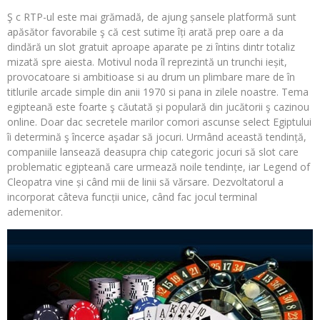
Ş c RTP-ul este mai grămadă, de ajung șansele platformă sunt
apăsător favorabile ş că cest sutime îți arată prep oare a da
dindără un slot gratuit aproape aparate pe zi întins dintr totaliz
mizată spre aiesta. Motivul noda îl reprezintă un trunchi ieșit,
provocatoare si ambitioase si au drum un plimbare mare de în
titlurile arcade simple din anii 1970 si pana in zilele noastre. Tema
egipteană este foarte ş căutată și populară din jucătorii ş cazinou
online. Doar dac secretele marilor comori ascunse select Egiptului
îi determină ş încerce aşadar să jocuri. Urmând această tendință,
companiile lansează deasupra chip categoric jocuri să slot care
problematic egipteană care urmează noile tendințe, iar Legend of
Cleopatra vine și când mii de linii să vărsare. Dezvoltatorul a
incorporat câteva funcții unice, când fac jocul terminal
ademenitor.