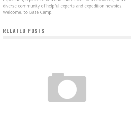
diverse community of helpful experts and expedition newbies.
Welcome, to Base Camp.
RELATED POSTS
?EMPECEMOS POR EL PRINCIPIO IMPLICA LA RESTRICCION, CIERRE
INDUMENTARIAS BLOQUEO ACERCA DE PERFIL?
Base Camp
August 7, 2026